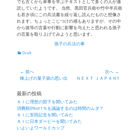
でも古くから軍事を学ぶテキストとして多くの人が通
読していたようです。 当然、黒田官兵衛や竹中半兵衛
も若き頃にこの兵法書を繰り返し読んだものと想像さ
れます。ちょっとこじつけの感もありますが、その中
から彼等の言葉や行動に影響を与えたと思われる孫子
の言葉を取り上げてみようと思います。
孫子の兵法の事
カ
Draft
テ
ゴ
リ
投
← 前へ
次へ →
ー
前
次
棟上げの菓子袋の思い出
ＮＥＸＴ ＪＡＰＡＮ!!
稿
の
の
ナ
投
投
最新の投稿
ビ
稿:
稿:
ＡＩに理想の部下を聞いてみた
ゲ
消費税0%or1％を議論するのは時間のムダ？
ー
ＡＩに安田記念を聞いてみた
シ
ＡＩに日本ダービーを聞いてみた
いよいよワールドカップ
ョ
ン