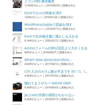
ニコンD80 修理履歴
12.9k件のビュー
|
2019/06/03 に投稿された
Excelでセルの枠線を消す
12k件のビュー
|
2018/01/26 に投稿された
WordPressのtableで罫線を消す
10.1k件のビュー
|
2018/01/13 に投稿された
Excelで社外秘文書に透かしを入れる
8.1k件のビュー
|
2020/02/12 に投稿された
Accessフォームの枠が設定より大きくなる
6k件のビュー
|
2018/06/07 に投稿された
What’s New Generatorのfont...
4.9k件のビュー
|
2017/04/13 に投稿された
CSV 入力のカラム数が不正です (行: 1)。!...
4.5k件のビュー
|
2017/07/02 に投稿された
惚れてまうやろー NIKON D80!!
4.3k件のビュー
|
2019/06/03 に投稿された
Jw_Cadの作図の場所がわからない
4.2k件のビュー
|
2018/05/13 に投稿された