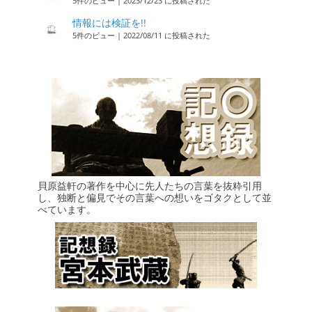
5件のビュー
|
2023/12/23 に投稿された
情報には検証を!!
5件のビュー
|
2022/08/11 に投稿された
貝原益軒の著作を中心に先人たちの言葉を抜粋引用
し、独断と偏見でその言葉への想いをゴタクとして並
べています。