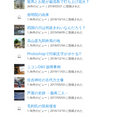
龍馬とお龍が巌流島で打ち上げ花火？
2k件のビュー
|
2018/03/21 に投稿された
俗明院の由来
1.9k件のビュー
|
2018/10/14 に投稿された
四国の川は何故きれいなんだろう？
1.8k件のビュー
|
2019/04/09 に投稿された
高山彦九郎終焉の地
1.7k件のビュー
|
2018/01/04 に投稿された
Photoshopで印刷文字がボケる!?
1.4k件のビュー
|
2018/12/16 に投稿された
ニコンD80 故障事例
1.3k件のビュー
|
2019/11/03 に投稿された
住吉神社の古代力士像
1.3k件のビュー
|
2017/05/03 に投稿された
芦屋の史跡 －義将二人－
1.3k件のビュー
|
2017/05/03 に投稿された
毛利氏の筑前侵攻
1.3k件のビュー
|
2016/12/18 に投稿された