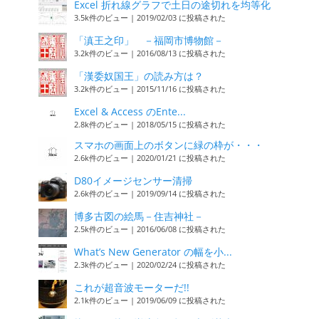
Excel 折れ線グラフで土日の途切れを均等化
3.5k件のビュー
|
2019/02/03 に投稿された
「滇王之印」 －福岡市博物館－
3.2k件のビュー
|
2016/08/13 に投稿された
「漢委奴国王」の読み方は？
3.2k件のビュー
|
2015/11/16 に投稿された
Excel & Access のEnte...
2.8k件のビュー
|
2018/05/15 に投稿された
スマホの画面上のボタンに緑の枠が・・・
2.6k件のビュー
|
2020/01/21 に投稿された
D80イメージセンサー清掃
2.6k件のビュー
|
2019/09/14 に投稿された
博多古図の絵馬－住吉神社－
2.5k件のビュー
|
2016/06/08 に投稿された
What’s New Generator の幅を小...
2.3k件のビュー
|
2020/02/24 に投稿された
これが超音波モーターだ!!
2.1k件のビュー
|
2019/06/09 に投稿された