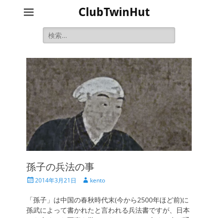
ClubTwinHut
検
索:
孫子の兵法の事
投
投
2014年3月21日
kento
稿
稿
日
者
「孫子」は中国の春秋時代末(今から2500年ほど前)に
孫武によって書かれたと言われる兵法書ですが、日本