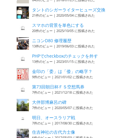
タントのシガーライターヒューズ交換
21件のビュー
|
2020/05/04 に投稿された
スマホの背景を単色にする
20件のビュー
|
2025/10/05 に投稿された
ニコンD80 修理履歴
13件のビュー
|
2019/06/03 に投稿された
PHPでcheckboxのチェックを外す
13件のビュー
|
2023/01/15 に投稿された
金印の「委」は「倭」の略字？
9件のビュー
|
2021/01/02 に投稿された
第73回朝日杯ＦＳ空想馬券
7件のビュー
|
2021/12/18 に投稿された
大伴部博麻呂の碑
7件のビュー
|
2020/05/07 に投稿された
明日、オースラリア戦
7件のビュー
|
2017/08/30 に投稿された
住吉神社の古代力士像
6件のビュー
|
2017/05/03 に投稿された