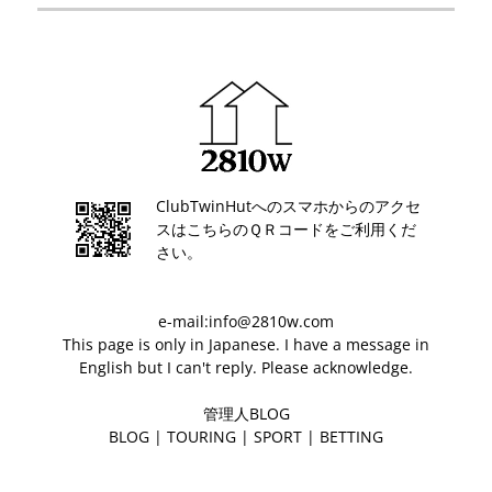
ClubTwinHutへのスマホからのアクセ
スはこちらのＱＲコードをご利用くだ
さい。
e-mail:info@2810w.com
This page is only in Japanese. I have a message in
English but I can't reply. Please acknowledge.
管理人BLOG
BLOG
|
TOURING
|
SPORT
|
BETTING