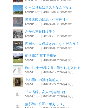
やっぱり秋はススキなんだなぁ
6件のビュー
|
2019/11/06 に投稿された
博多古図の絵馬－住吉神社－
6件のビュー
|
2016/06/08 に投稿された
左から三番目は誰？
6件のビュー
|
2021/03/15 に投稿された
四国の川は何故きれいなんだろう？
6件のビュー
|
2019/04/09 に投稿された
船迫窯跡 瓦工房建物
5件のビュー
|
2018/01/04 に投稿された
Excelで社外秘文書に透かしを入れる
5件のビュー
|
2020/02/12 に投稿された
上杉鷹山の祖は筑前人？
5件のビュー
|
2012/09/22 に投稿された
『自省録』友人の抗議には
5件のビュー
|
2023/08/06 に投稿された
無邪気に公正に考えるべし