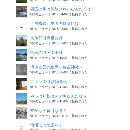
四国の川は何故きれいなんだろう？
6件のビュー
|
2019/04/09 に投稿された
『自省録』友人の抗議には
5件のビュー
|
2023/08/06 に投稿された
大伴部博麻呂の碑
5件のビュー
|
2020/05/07 に投稿された
究極の堰・山田堰
5件のビュー
|
2016/10/22 に投稿された
博多古図の絵馬－住吉神社－
5件のビュー
|
2016/06/08 に投稿された
ニコンD80 故障事例
5件のビュー
|
2019/11/03 に投稿された
やっぱり秋はススキなんだなぁ
5件のビュー
|
2019/11/06 に投稿された
左から三番目は誰？
5件のビュー
|
2021/03/15 に投稿された
情報には検証を!!