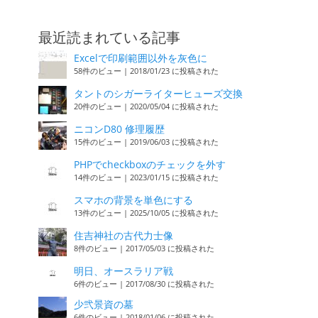
最近読まれている記事
Excelで印刷範囲以外を灰色に
58件のビュー
|
2018/01/23 に投稿された
タントのシガーライターヒューズ交換
20件のビュー
|
2020/05/04 に投稿された
ニコンD80 修理履歴
15件のビュー
|
2019/06/03 に投稿された
PHPでcheckboxのチェックを外す
14件のビュー
|
2023/01/15 に投稿された
スマホの背景を単色にする
13件のビュー
|
2025/10/05 に投稿された
住吉神社の古代力士像
8件のビュー
|
2017/05/03 に投稿された
明日、オースラリア戦
6件のビュー
|
2017/08/30 に投稿された
少弐景資の墓
6件のビュー
|
2018/01/06 に投稿された