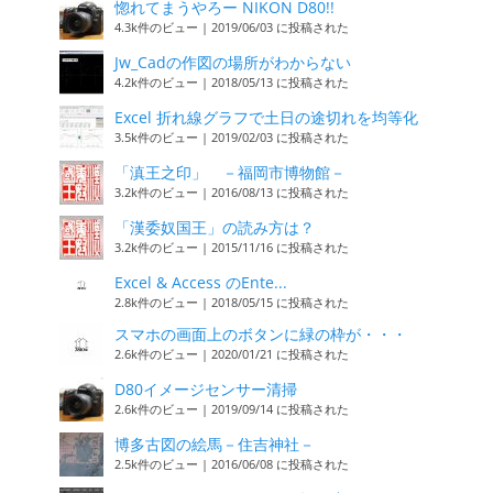
惚れてまうやろー NIKON D80!!
4.3k件のビュー
|
2019/06/03 に投稿された
Jw_Cadの作図の場所がわからない
4.2k件のビュー
|
2018/05/13 に投稿された
Excel 折れ線グラフで土日の途切れを均等化
3.5k件のビュー
|
2019/02/03 に投稿された
「滇王之印」 －福岡市博物館－
3.2k件のビュー
|
2016/08/13 に投稿された
「漢委奴国王」の読み方は？
3.2k件のビュー
|
2015/11/16 に投稿された
Excel & Access のEnte...
2.8k件のビュー
|
2018/05/15 に投稿された
スマホの画面上のボタンに緑の枠が・・・
2.6k件のビュー
|
2020/01/21 に投稿された
D80イメージセンサー清掃
2.6k件のビュー
|
2019/09/14 に投稿された
博多古図の絵馬－住吉神社－
2.5k件のビュー
|
2016/06/08 に投稿された