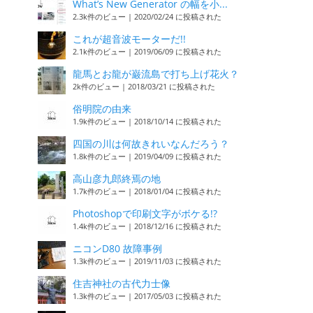
What’s New Generator の幅を小...
2.3k件のビュー
|
2020/02/24 に投稿された
これが超音波モーターだ!!
2.1k件のビュー
|
2019/06/09 に投稿された
龍馬とお龍が巌流島で打ち上げ花火？
2k件のビュー
|
2018/03/21 に投稿された
俗明院の由来
1.9k件のビュー
|
2018/10/14 に投稿された
四国の川は何故きれいなんだろう？
1.8k件のビュー
|
2019/04/09 に投稿された
高山彦九郎終焉の地
1.7k件のビュー
|
2018/01/04 に投稿された
Photoshopで印刷文字がボケる!?
1.4k件のビュー
|
2018/12/16 に投稿された
ニコンD80 故障事例
1.3k件のビュー
|
2019/11/03 に投稿された
住吉神社の古代力士像
1.3k件のビュー
|
2017/05/03 に投稿された