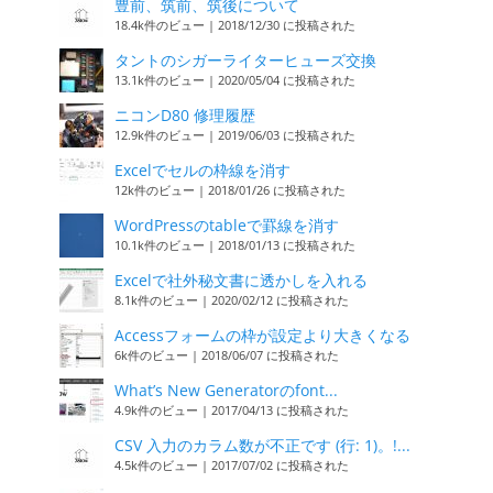
豊前、筑前、筑後について
18.4k件のビュー
|
2018/12/30 に投稿された
タントのシガーライターヒューズ交換
13.1k件のビュー
|
2020/05/04 に投稿された
ニコンD80 修理履歴
12.9k件のビュー
|
2019/06/03 に投稿された
Excelでセルの枠線を消す
12k件のビュー
|
2018/01/26 に投稿された
WordPressのtableで罫線を消す
10.1k件のビュー
|
2018/01/13 に投稿された
Excelで社外秘文書に透かしを入れる
8.1k件のビュー
|
2020/02/12 に投稿された
Accessフォームの枠が設定より大きくなる
6k件のビュー
|
2018/06/07 に投稿された
What’s New Generatorのfont...
4.9k件のビュー
|
2017/04/13 に投稿された
CSV 入力のカラム数が不正です (行: 1)。!...
4.5k件のビュー
|
2017/07/02 に投稿された