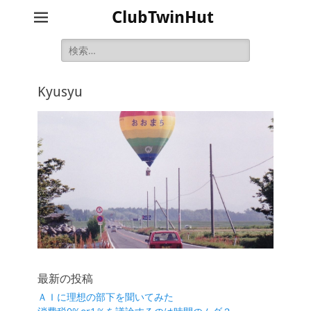
ClubTwinHut
検
索:
Kyusyu
最新の投稿
ＡＩに理想の部下を聞いてみた