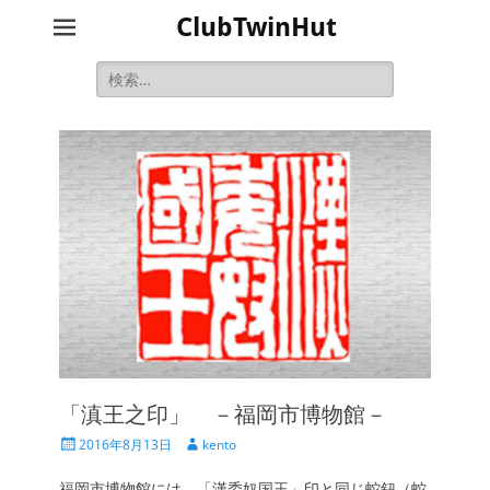
ClubTwinHut
検
索:
「滇王之印」 －福岡市博物館－
投
投
2016年8月13日
kento
稿
稿
日
者
福岡市博物館には、「漢委奴国王」印と同じ蛇鈕（蛇