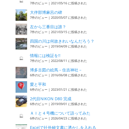
7件のビュー
|
2021/05/16 に投稿された
大伴部博麻呂の碑
7件のビュー
|
2020/05/07 に投稿された
左から三番目は誰？
7件のビュー
|
2021/03/15 に投稿された
四国の川は何故きれいなんだろう？
7件のビュー
|
2019/04/09 に投稿された
情報には検証を!!
7件のビュー
|
2022/08/11 に投稿された
博多古図の絵馬－住吉神社－
6件のビュー
|
2016/06/08 に投稿された
愛と平和
6件のビュー
|
2023/01/21 に投稿された
2代目NIKON D80 完成
6件のビュー
|
2019/09/01 に投稿された
ＡＩと４号機について語ってみた
6件のビュー
|
2026/04/23 に投稿された
Excelで社外秘文書に透かしを入れる