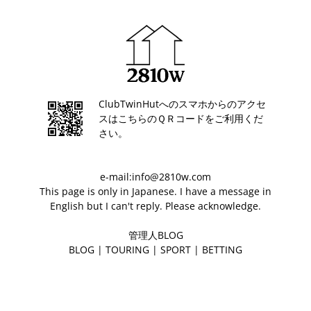
ClubTwinHutへのスマホからのアクセ
スはこちらのＱＲコードをご利用くだ
さい。
e-mail:info@2810w.com
This page is only in Japanese. I have a message in
English but I can't reply. Please acknowledge.
管理人BLOG
BLOG
|
TOURING
|
SPORT
|
BETTING