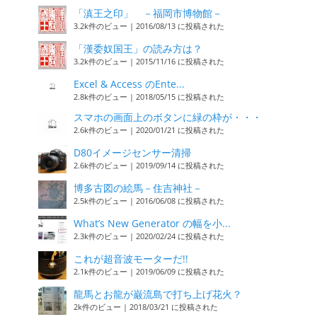
「滇王之印」 －福岡市博物館－
3.2k件のビュー
|
2016/08/13 に投稿された
「漢委奴国王」の読み方は？
3.2k件のビュー
|
2015/11/16 に投稿された
Excel & Access のEnte...
2.8k件のビュー
|
2018/05/15 に投稿された
スマホの画面上のボタンに緑の枠が・・・
2.6k件のビュー
|
2020/01/21 に投稿された
D80イメージセンサー清掃
2.6k件のビュー
|
2019/09/14 に投稿された
博多古図の絵馬－住吉神社－
2.5k件のビュー
|
2016/06/08 に投稿された
What’s New Generator の幅を小...
2.3k件のビュー
|
2020/02/24 に投稿された
これが超音波モーターだ!!
2.1k件のビュー
|
2019/06/09 に投稿された
龍馬とお龍が巌流島で打ち上げ花火？
2k件のビュー
|
2018/03/21 に投稿された