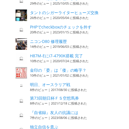
29件のビュー
|
2025/10/05 に投稿された
タントのシガーライターヒューズ交換
26件のビュー
|
2020/05/04 に投稿された
PHPでcheckboxのチェックを外す
20件のビュー
|
2023/01/15 に投稿された
ニコンD80 修理履歴
14件のビュー
|
2019/06/03 に投稿された
H87M-Eにi7-4790K搭載 完了
10件のビュー
|
2020/07/24 に投稿された
金印の「委」は「倭」の略字？
10件のビュー
|
2021/01/02 に投稿された
明日、オースラリア戦
8件のビュー
|
2017/08/30 に投稿された
第73回朝日杯ＦＳ空想馬券
8件のビュー
|
2021/12/18 に投稿された
『自省録』友人の抗議には
7件のビュー
|
2023/08/06 に投稿された
独立自信を貴ぶ