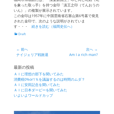
を象った取っ手）を持つ金印「滇王之印（てんおうの
いん）」の複製が展示されています。
この金印は1957年に中国雲南省石塞山第6号墓で発見
された金印で、次のような説明がされていま
す・・・
続きを読む（福岡史伝へ）
カ
Draft
テ
ゴ
リ
投
← 前へ
次へ →
ー
前
次
ナイジェリア戦敗退
Am I a rich man?
稿
の
の
ナ
投
投
最新の投稿
ビ
稿:
稿:
ＡＩに理想の部下を聞いてみた
ゲ
消費税0%or1％を議論するのは時間のムダ？
ー
ＡＩに安田記念を聞いてみた
シ
ＡＩに日本ダービーを聞いてみた
いよいよワールドカップ
ョ
ン