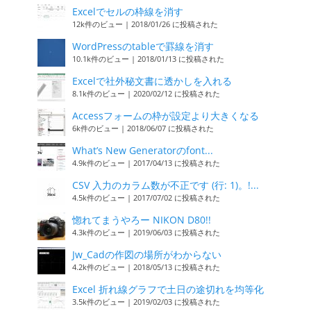
Excelでセルの枠線を消す
12k件のビュー
|
2018/01/26 に投稿された
WordPressのtableで罫線を消す
10.1k件のビュー
|
2018/01/13 に投稿された
Excelで社外秘文書に透かしを入れる
8.1k件のビュー
|
2020/02/12 に投稿された
Accessフォームの枠が設定より大きくなる
6k件のビュー
|
2018/06/07 に投稿された
What’s New Generatorのfont...
4.9k件のビュー
|
2017/04/13 に投稿された
CSV 入力のカラム数が不正です (行: 1)。!...
4.5k件のビュー
|
2017/07/02 に投稿された
惚れてまうやろー NIKON D80!!
4.3k件のビュー
|
2019/06/03 に投稿された
Jw_Cadの作図の場所がわからない
4.2k件のビュー
|
2018/05/13 に投稿された
Excel 折れ線グラフで土日の途切れを均等化
3.5k件のビュー
|
2019/02/03 に投稿された