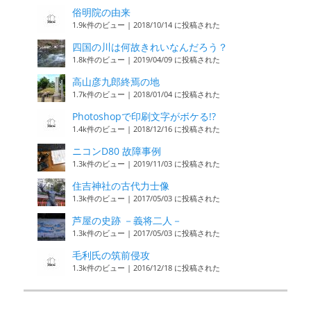
俗明院の由来
1.9k件のビュー
|
2018/10/14 に投稿された
四国の川は何故きれいなんだろう？
1.8k件のビュー
|
2019/04/09 に投稿された
高山彦九郎終焉の地
1.7k件のビュー
|
2018/01/04 に投稿された
Photoshopで印刷文字がボケる!?
1.4k件のビュー
|
2018/12/16 に投稿された
ニコンD80 故障事例
1.3k件のビュー
|
2019/11/03 に投稿された
住吉神社の古代力士像
1.3k件のビュー
|
2017/05/03 に投稿された
芦屋の史跡 －義将二人－
1.3k件のビュー
|
2017/05/03 に投稿された
毛利氏の筑前侵攻
1.3k件のビュー
|
2016/12/18 に投稿された