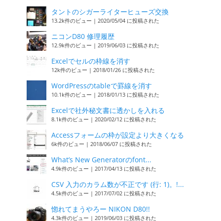
タントのシガーライターヒューズ交換
13.2k件のビュー
|
2020/05/04 に投稿された
ニコンD80 修理履歴
12.9k件のビュー
|
2019/06/03 に投稿された
Excelでセルの枠線を消す
12k件のビュー
|
2018/01/26 に投稿された
WordPressのtableで罫線を消す
10.1k件のビュー
|
2018/01/13 に投稿された
Excelで社外秘文書に透かしを入れる
8.1k件のビュー
|
2020/02/12 に投稿された
Accessフォームの枠が設定より大きくなる
6k件のビュー
|
2018/06/07 に投稿された
What’s New Generatorのfont...
4.9k件のビュー
|
2017/04/13 に投稿された
CSV 入力のカラム数が不正です (行: 1)。!...
4.5k件のビュー
|
2017/07/02 に投稿された
惚れてまうやろー NIKON D80!!
4.3k件のビュー
|
2019/06/03 に投稿された