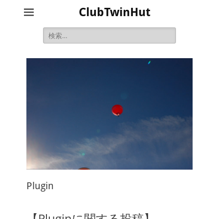
ClubTwinHut
検
索:
Plugin
【Pluginに関する投稿】