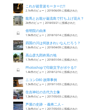
これが超音波モーターだ!!
2.1k件のビュー
|
2019/06/09 に投稿された
龍馬とお龍が巌流島で打ち上げ花火？
2k件のビュー
|
2018/03/21 に投稿された
俗明院の由来
1.9k件のビュー
|
2018/10/14 に投稿された
四国の川は何故きれいなんだろう？
1.8k件のビュー
|
2019/04/09 に投稿された
高山彦九郎終焉の地
1.7k件のビュー
|
2018/01/04 に投稿された
Photoshopで印刷文字がボケる!?
1.4k件のビュー
|
2018/12/16 に投稿された
ニコンD80 故障事例
1.3k件のビュー
|
2019/11/03 に投稿された
住吉神社の古代力士像
1.3k件のビュー
|
2017/05/03 に投稿された
芦屋の史跡 －義将二人－
1.3k件のビュー
|
2017/05/03 に投稿された