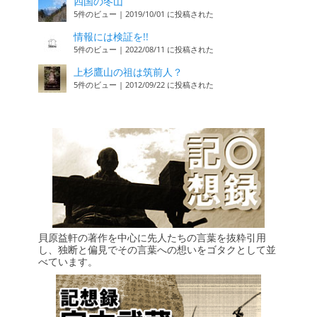
四国の冬山
5件のビュー
|
2019/10/01 に投稿された
情報には検証を!!
5件のビュー
|
2022/08/11 に投稿された
上杉鷹山の祖は筑前人？
5件のビュー
|
2012/09/22 に投稿された
貝原益軒の著作を中心に先人たちの言葉を抜粋引用
し、独断と偏見でその言葉への想いをゴタクとして並
べています。