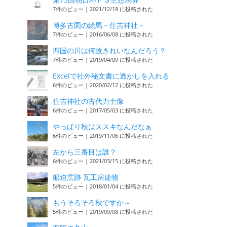
7件のビュー
|
2021/12/18 に投稿された
博多古図の絵馬－住吉神社－
7件のビュー
|
2016/06/08 に投稿された
四国の川は何故きれいなんだろう？
7件のビュー
|
2019/04/09 に投稿された
Excelで社外秘文書に透かしを入れる
6件のビュー
|
2020/02/12 に投稿された
住吉神社の古代力士像
6件のビュー
|
2017/05/03 に投稿された
やっぱり秋はススキなんだなぁ
6件のビュー
|
2019/11/06 に投稿された
左から三番目は誰？
6件のビュー
|
2021/03/15 に投稿された
船迫窯跡 瓦工房建物
5件のビュー
|
2018/01/04 に投稿された
もうそろそろ秋ですか～
5件のビュー
|
2019/09/08 に投稿された