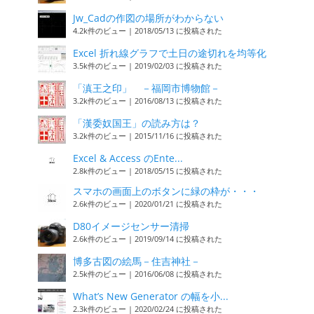
Jw_Cadの作図の場所がわからない
4.2k件のビュー
|
2018/05/13 に投稿された
Excel 折れ線グラフで土日の途切れを均等化
3.5k件のビュー
|
2019/02/03 に投稿された
「滇王之印」 －福岡市博物館－
3.2k件のビュー
|
2016/08/13 に投稿された
「漢委奴国王」の読み方は？
3.2k件のビュー
|
2015/11/16 に投稿された
Excel & Access のEnte...
2.8k件のビュー
|
2018/05/15 に投稿された
スマホの画面上のボタンに緑の枠が・・・
2.6k件のビュー
|
2020/01/21 に投稿された
D80イメージセンサー清掃
2.6k件のビュー
|
2019/09/14 に投稿された
博多古図の絵馬－住吉神社－
2.5k件のビュー
|
2016/06/08 に投稿された
What’s New Generator の幅を小...
2.3k件のビュー
|
2020/02/24 に投稿された