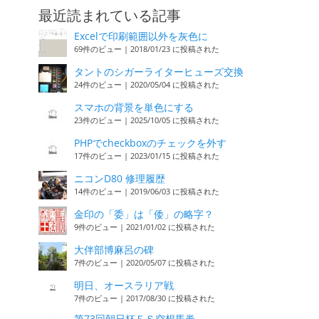
最近読まれている記事
Excelで印刷範囲以外を灰色に
69件のビュー
|
2018/01/23 に投稿された
タントのシガーライターヒューズ交換
24件のビュー
|
2020/05/04 に投稿された
スマホの背景を単色にする
23件のビュー
|
2025/10/05 に投稿された
PHPでcheckboxのチェックを外す
17件のビュー
|
2023/01/15 に投稿された
ニコンD80 修理履歴
14件のビュー
|
2019/06/03 に投稿された
金印の「委」は「倭」の略字？
9件のビュー
|
2021/01/02 に投稿された
大伴部博麻呂の碑
7件のビュー
|
2020/05/07 に投稿された
明日、オースラリア戦
7件のビュー
|
2017/08/30 に投稿された
第73回朝日杯ＦＳ空想馬券