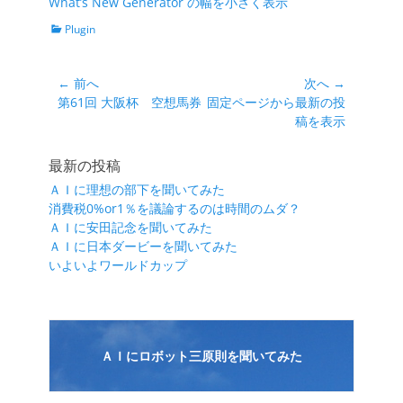
What’s New Generator の幅を小さく表示
カ
Plugin
テ
ゴ
リ
投
← 前へ
次へ →
ー
前
次
第61回 大阪杯 空想馬券
固定ページから最新の投
稿
の
の
稿を表示
ナ
投
投
ビ
稿:
稿:
最新の投稿
ゲ
ＡＩに理想の部下を聞いてみた
ー
消費税0%or1％を議論するのは時間のムダ？
シ
ＡＩに安田記念を聞いてみた
ＡＩに日本ダービーを聞いてみた
ョ
いよいよワールドカップ
ン
ＡＩにロボット三原則を聞いてみた