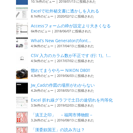
10.1k件のビュー
|
2018/01/13 に投稿された
Excelで社外秘文書に透かしを入れる
8.1k件のビュー
|
2020/02/12 に投稿された
Accessフォームの枠が設定より大きくなる
6k件のビュー
|
2018/06/07 に投稿された
What’s New Generatorのfont...
4.9k件のビュー
|
2017/04/13 に投稿された
CSV 入力のカラム数が不正です (行: 1)。!...
4.5k件のビュー
|
2017/07/02 に投稿された
惚れてまうやろー NIKON D80!!
4.3k件のビュー
|
2019/06/03 に投稿された
Jw_Cadの作図の場所がわからない
4.2k件のビュー
|
2018/05/13 に投稿された
Excel 折れ線グラフで土日の途切れを均等化
3.5k件のビュー
|
2019/02/03 に投稿された
「滇王之印」 －福岡市博物館－
3.2k件のビュー
|
2016/08/13 に投稿された
「漢委奴国王」の読み方は？