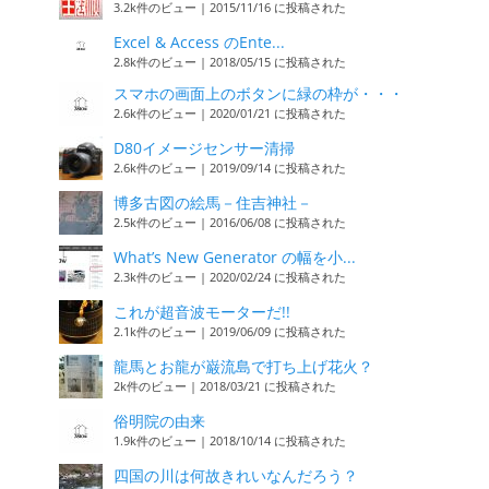
3.2k件のビュー
|
2015/11/16 に投稿された
Excel & Access のEnte...
2.8k件のビュー
|
2018/05/15 に投稿された
スマホの画面上のボタンに緑の枠が・・・
2.6k件のビュー
|
2020/01/21 に投稿された
D80イメージセンサー清掃
2.6k件のビュー
|
2019/09/14 に投稿された
博多古図の絵馬－住吉神社－
2.5k件のビュー
|
2016/06/08 に投稿された
What’s New Generator の幅を小...
2.3k件のビュー
|
2020/02/24 に投稿された
これが超音波モーターだ!!
2.1k件のビュー
|
2019/06/09 に投稿された
龍馬とお龍が巌流島で打ち上げ花火？
2k件のビュー
|
2018/03/21 に投稿された
俗明院の由来
1.9k件のビュー
|
2018/10/14 に投稿された
四国の川は何故きれいなんだろう？