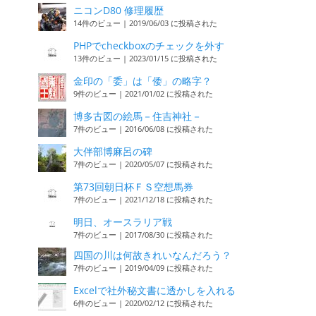
ニコンD80 修理履歴
14件のビュー
|
2019/06/03 に投稿された
PHPでcheckboxのチェックを外す
13件のビュー
|
2023/01/15 に投稿された
金印の「委」は「倭」の略字？
9件のビュー
|
2021/01/02 に投稿された
博多古図の絵馬－住吉神社－
7件のビュー
|
2016/06/08 に投稿された
大伴部博麻呂の碑
7件のビュー
|
2020/05/07 に投稿された
第73回朝日杯ＦＳ空想馬券
7件のビュー
|
2021/12/18 に投稿された
明日、オースラリア戦
7件のビュー
|
2017/08/30 に投稿された
四国の川は何故きれいなんだろう？
7件のビュー
|
2019/04/09 に投稿された
Excelで社外秘文書に透かしを入れる
6件のビュー
|
2020/02/12 に投稿された