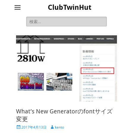
ClubTwinHut
検
索:
What’s New Generatorのfontサイズ
変更
投
投
2017年4月13日
kento
稿
稿