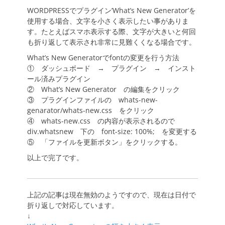
日
者
WORDPRESSでプラグイン’What’s New Generator’を
使用する場合、文字を小さく表示したい事がありま
す。たとえばスマホ表示する際、文字が大きいと何回
も折り返して表示され非常に見難くくなる場合です。
What’s New Generatorでfontの変更を行う方法
① ダッシュボード → プラグイン → インスト
ール済みプラグイン
② What’s New Generator の編集をクリック
③ プラグインファイルの whats-new-
genarator/whats-new.css をクリック
④ whats-new.css の内容が表示されるので
div.whatsnew 下の font-size: 100%; を変更する
⑤ 「ファイルを更新ボタン」をクリックする。
以上で完了です。
上記の記事は現在無効のようですので、現在は日付で
折り返しで対応しています。
↓