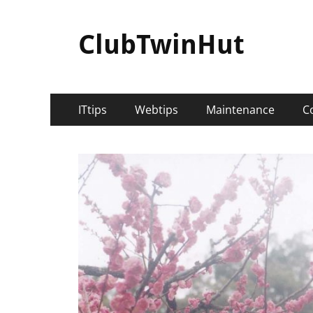
ClubTwinHut
メ
コ
ITtips
Webtips
Maintenance
C
ン
イ
テ
ン
ン
ツ
メ
へ
ニ
ス
キ
ュ
ッ
ー
プ