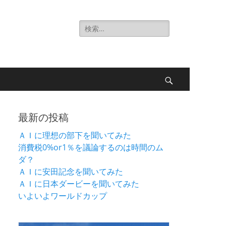
検
索:
検
索
最新の投稿
ＡＩに理想の部下を聞いてみた
消費税0%or1％を議論するのは時間のム
ダ？
ＡＩに安田記念を聞いてみた
ＡＩに日本ダービーを聞いてみた
いよいよワールドカップ