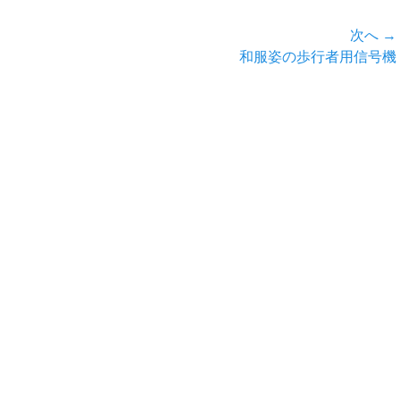
次へ →
次
和服姿の歩行者用信号機
の
投
稿: