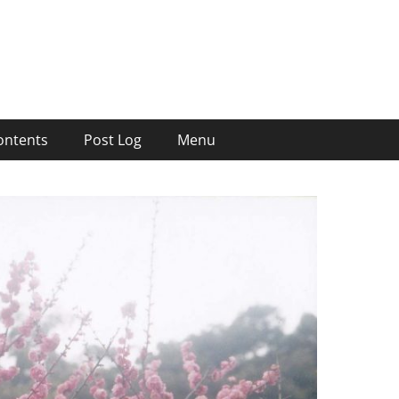
ontents
Post Log
Menu