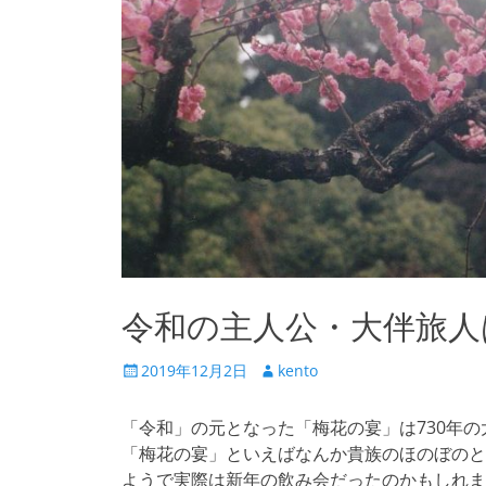
令和の主人公・大伴旅人
投
投
2019年12月2日
kento
稿
稿
日
者
「令和」の元となった「梅花の宴」は730年
「梅花の宴」といえばなんか貴族のほのぼのと
ようで実際は新年の飲み会だったのかもしれま