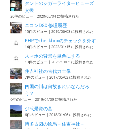
タントのシガーライターヒューズ
交換
20件のビュー
|
2020/05/04 に投稿された
ニコンD80 修理履歴
15件のビュー
|
2019/06/03 に投稿された
PHPでcheckboxのチェックを外す
14件のビュー
|
2023/01/15 に投稿された
スマホの背景を単色にする
13件のビュー
|
2025/10/05 に投稿された
住吉神社の古代力士像
7件のビュー
|
2017/05/03 に投稿された
四国の川は何故きれいなんだろ
う？
6件のビュー
|
2019/04/09 に投稿された
少弐景資の墓
6件のビュー
|
2018/01/06 に投稿された
博多古図の絵馬－住吉神社－