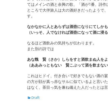
てはメインの酒と余興の歌、「酒が1番、詩作
ところで大伴旅人は大の酒好きだったようで、
す。
なかなかに人とあらずは酒壺になりにてしかも
（いっそ、人でなければ酒壺になって酒に浸る
なるほど酒飲みの気持ちが伝わります。
また別の詩では
あな醜 賢（さか）しらをすと酒飲まぬ人をよ
（ああみっともない 賢こぶって酒を飲まない
これはヒドイ、付き合いで好きでもない酒の宴
の方が顔が真っ赤なサルに似ているよと言いた
はなく、茶目っ気を兼ね備えた人だったとは言
カ
Draft
テ
ゴ