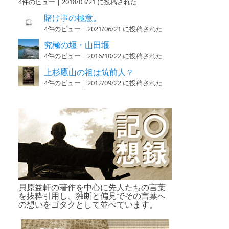
4件のビュー
|
2018/03/21 に投稿された
賭け事の極意。
4件のビュー
|
2021/06/21 に投稿された
究極の堰・山田堰
4件のビュー
|
2016/10/22 に投稿された
上杉鷹山の祖は筑前人？
4件のビュー
|
2012/09/22 に投稿された
貝原益軒の著作を中心に先人たちの言葉
を抜粋引用し、独断と偏見でその言葉へ
の想いをゴタクとして並べています。