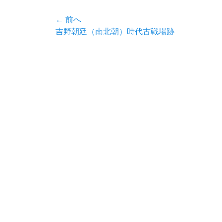
リ
投
← 前へ
ー
前
吉野朝廷（南北朝）時代古戦場跡
稿
の
ナ
投
稿:
ビ
ゲ
ー
シ
ョ
ン