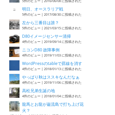
5件のビュー
|
2016/06/08 に投稿された
明日、オースラリア戦
5件のビュー
|
2017/08/30 に投稿された
左から三番目は誰？
5件のビュー
|
2021/03/15 に投稿された
D80イメージセンサー清掃
4件のビュー
|
2019/09/14 に投稿された
ニコンD80 故障事例
4件のビュー
|
2019/11/03 に投稿された
WordPressのtableで罫線を消す
4件のビュー
|
2018/01/13 に投稿された
やっぱり秋はススキなんだなぁ
4件のビュー
|
2019/11/06 に投稿された
高松兄弟生誕の地
4件のビュー
|
2018/01/04 に投稿された
龍馬とお龍が巌流島で打ち上げ花
火？