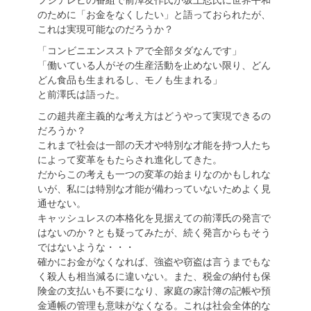
のために「お金をなくしたい」と語っておられたが、
これは実現可能なのだろうか？
「コンビニエンスストアで全部タダなんです」
「働いている人がその生産活動を止めない限り、どん
どん食品も生まれるし、モノも生まれる」
と前澤氏は語った。
この超共産主義的な考え方はどうやって実現できるの
だろうか？
これまで社会は一部の天才や特別な才能を持つ人たち
によって変革をもたらされ進化してきた。
だからこの考えも一つの変革の始まりなのかもしれな
いが、私には特別な才能が備わっていないためよく見
通せない。
キャッシュレスの本格化を見据えての前澤氏の発言で
はないのか？とも疑ってみたが、続く発言からもそう
ではないような・・・
確かにお金がなくなれば、強盗や窃盗は言うまでもな
く殺人も相当減るに違いない。また、税金の納付も保
険金の支払いも不要になり、家庭の家計簿の記帳や預
金通帳の管理も意味がなくなる。これは社会全体的な