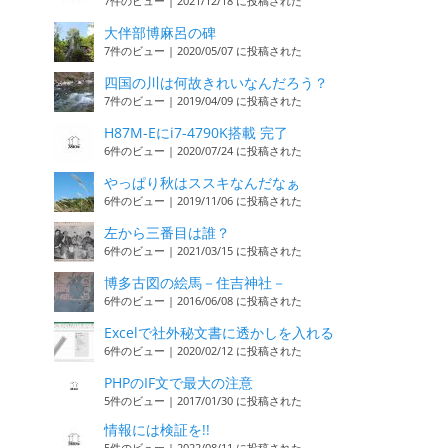
7件のビュー
|
2021/12/18 に投稿された
大伴部博麻呂の碑
7件のビュー
|
2020/05/07 に投稿された
四国の川は何故きれいなんだろう？
7件のビュー
|
2019/04/09 に投稿された
H87M-Eにi7-4790K搭載 完了
6件のビュー
|
2020/07/24 に投稿された
やっぱり秋はススキなんだなぁ
6件のビュー
|
2019/11/06 に投稿された
左から三番目は誰？
6件のビュー
|
2021/03/15 に投稿された
博多古図の絵馬－住吉神社－
6件のビュー
|
2016/06/08 に投稿された
Excelで社外秘文書に透かしを入れる
6件のビュー
|
2020/02/12 に投稿された
PHPのIF文で最大の注意
5件のビュー
|
2017/01/30 に投稿された
情報には検証を!!
5件のビュー
|
2022/08/11 に投稿された