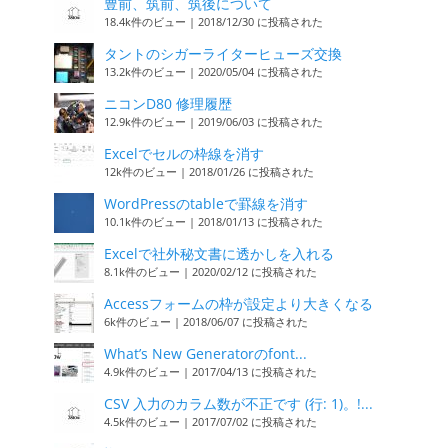
豊前、筑前、筑後について
18.4k件のビュー
|
2018/12/30 に投稿された
タントのシガーライターヒューズ交換
13.2k件のビュー
|
2020/05/04 に投稿された
ニコンD80 修理履歴
12.9k件のビュー
|
2019/06/03 に投稿された
Excelでセルの枠線を消す
12k件のビュー
|
2018/01/26 に投稿された
WordPressのtableで罫線を消す
10.1k件のビュー
|
2018/01/13 に投稿された
Excelで社外秘文書に透かしを入れる
8.1k件のビュー
|
2020/02/12 に投稿された
Accessフォームの枠が設定より大きくなる
6k件のビュー
|
2018/06/07 に投稿された
What’s New Generatorのfont...
4.9k件のビュー
|
2017/04/13 に投稿された
CSV 入力のカラム数が不正です (行: 1)。!...
4.5k件のビュー
|
2017/07/02 に投稿された