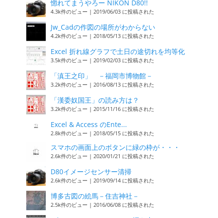
惚れてまうやろー NIKON D80!!
4.3k件のビュー
|
2019/06/03 に投稿された
Jw_Cadの作図の場所がわからない
4.2k件のビュー
|
2018/05/13 に投稿された
Excel 折れ線グラフで土日の途切れを均等化
3.5k件のビュー
|
2019/02/03 に投稿された
「滇王之印」 －福岡市博物館－
3.2k件のビュー
|
2016/08/13 に投稿された
「漢委奴国王」の読み方は？
3.2k件のビュー
|
2015/11/16 に投稿された
Excel & Access のEnte...
2.8k件のビュー
|
2018/05/15 に投稿された
スマホの画面上のボタンに緑の枠が・・・
2.6k件のビュー
|
2020/01/21 に投稿された
D80イメージセンサー清掃
2.6k件のビュー
|
2019/09/14 に投稿された
博多古図の絵馬－住吉神社－
2.5k件のビュー
|
2016/06/08 に投稿された