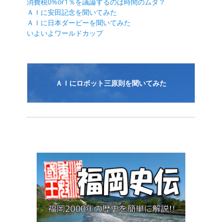
消費税0%or1％を議論するのは時間のムダ？
シ
ＡＩに安田記念を聞いてみた
ＡＩに日本ダービーを聞いてみた
ョ
いよいよワールドカップ
ン
ＡＩにロボット三原則を聞いてみた