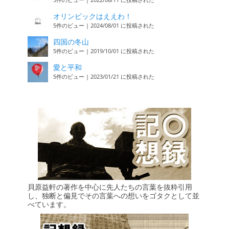
オリンピックはええわ！
5件のビュー
|
2024/08/01 に投稿された
四国の冬山
5件のビュー
|
2019/10/01 に投稿された
愛と平和
5件のビュー
|
2023/01/21 に投稿された
貝原益軒の著作を中心に先人たちの言葉を抜粋引用
し、独断と偏見でその言葉への想いをゴタクとして並
べています。