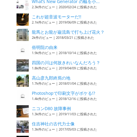
What’s New Generator の幅を小...
2.3k件のビュー
|
2020/02/24 に投稿された
これが超音波モーターだ!!
2.1k件のビュー
|
2019/06/09 に投稿された
龍馬とお龍が巌流島で打ち上げ花火？
2k件のビュー
|
2018/03/21 に投稿された
俗明院の由来
1.9k件のビュー
|
2018/10/14 に投稿された
四国の川は何故きれいなんだろう？
1.8k件のビュー
|
2019/04/09 に投稿された
高山彦九郎終焉の地
1.7k件のビュー
|
2018/01/04 に投稿された
Photoshopで印刷文字がボケる!?
1.4k件のビュー
|
2018/12/16 に投稿された
ニコンD80 故障事例
1.3k件のビュー
|
2019/11/03 に投稿された
住吉神社の古代力士像
1.3k件のビュー
|
2017/05/03 に投稿された