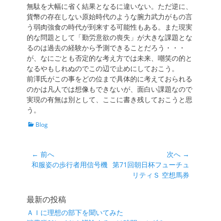
無駄を大幅に省く結果となるに違いない。ただ逆に、
貨幣の存在しない原始時代のような腕力武力がもの言
う弱肉強食の時代が到来する可能性もある。また現実
的な問題として「勤労意欲の喪失」が大きな課題とな
るのは過去の経験から予測できることだろう・・・
が、なにごとも否定的な考え方では未来、嘲笑の的と
なるやもしれぬのでこの辺で止めにしておこう。
前澤氏がこの事をどの位まで具体的に考えておられる
のかは凡人では想像もできないが、面白い課題なので
実現の有無は別として、ここに書き残しておこうと思
う。
カ
Blog
テ
ゴ
リ
投
← 前へ
次へ →
ー
前
次
和服姿の歩行者用信号機
第71回朝日杯フューチュ
稿
の
の
リティＳ 空想馬券
ナ
投
投
ビ
稿:
稿:
最新の投稿
ゲ
ＡＩに理想の部下を聞いてみた
ー