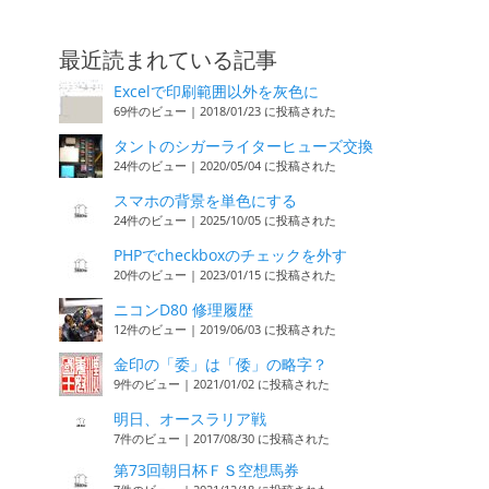
最近読まれている記事
Excelで印刷範囲以外を灰色に
69件のビュー
|
2018/01/23 に投稿された
タントのシガーライターヒューズ交換
24件のビュー
|
2020/05/04 に投稿された
スマホの背景を単色にする
24件のビュー
|
2025/10/05 に投稿された
PHPでcheckboxのチェックを外す
20件のビュー
|
2023/01/15 に投稿された
ニコンD80 修理履歴
12件のビュー
|
2019/06/03 に投稿された
金印の「委」は「倭」の略字？
9件のビュー
|
2021/01/02 に投稿された
明日、オースラリア戦
7件のビュー
|
2017/08/30 に投稿された
第73回朝日杯ＦＳ空想馬券