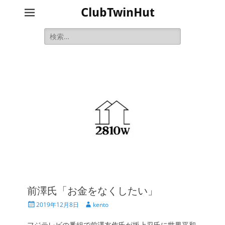
ClubTwinHut
検
索:
前澤氏「お金をなくしたい」
投
投
2019年12月8日
kento
稿
稿
日
者
フジテレビの番組で前澤友作氏が坂上忍氏に世界平和