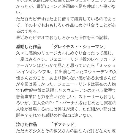
かったが、最近はトンと映画館へ足を伸ばした事がな
い。
ただ百円ビデオはたまに借りて鑑賞しているのであっ
て、その中でもおもしろい作品にめぐり合うことがあ
るのである。
最近みたビデオでおもしろかった旧作を三つ記載。
感動した作品 「グレイテスト・ショーマン」
久々に感動のミュージカルにめぐり合ったって感じ、
一度はみるベシ。ジェニー・リンド役のレベッカ・フ
ァーガソンはどっかで見たと思っていたら「ミッショ
ン:インポッシブル」に出演していたスウェーデンの女
優さんとのこと、あまり飾らない感がある女優さんだ
が今回は美しかった。ジェニー・リンドは実在の人物
で19世紀中盤に活躍したスウェーデンのオペラ歌手で
慈善事業にも力を注いだらしい。ストーリーもおもし
ろいが、主人公のP・T・バーナムをはじめとし実在の
人物が登場するのには興味が湧く。ただ細かい部分は
脚色？それでも感動の作品には違いない。
泣けた作品 「ギフテッド」
ただ天才少女とその叔父さんの話なんだけどなんか泣