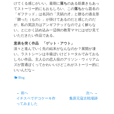
けてくる感じがいい。最期に
落ち
のある筋書きもあっ
てストーリー的にもおもしろい、この
落ち
から題名の
「ギフテッド」は名詞の「天賦の才」と贈るの過去形
「贈った（もの）」が掛けてあるのだと感じたのだ
が、私の英語力はアンギフテッドなのでよく解らな
い。とにかく詰め込み一辺倒の教育ママにはぜひ見て
いただきたい作品である。
意表を突く作品 「ゲット・アウト」
淡々と進んでいく先の結末がなんなのか？展開が凄
い。ラストシーンはＢ級ぽいけどトータルでみておも
しろい作品。主人公の恋人役のアリソン・ウィリアム
ズが普通ぽくってかわいいけどこれがストーリー的に
いいんだな～
カ
Blog
テ
ゴ
リ
投
← 前へ
次へ →
ー
前
次
イチスペでデコケーキ作
麁原元寇古戦場跡
稿
の
の
ってみました
ナ
投
投
ビ
稿:
稿: