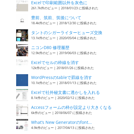
Excelで印刷範囲以外を灰色に
261.7k件のビュー
|
2018/01/23 に投稿された
豊前、筑前、筑後について
18.4k件のビュー
|
2018/12/30 に投稿された
タントのシガーライターヒューズ交換
13.1k件のビュー
|
2020/05/04 に投稿された
ニコンD80 修理履歴
12.9k件のビュー
|
2019/06/03 に投稿された
Excelでセルの枠線を消す
12k件のビュー
|
2018/01/26 に投稿された
WordPressのtableで罫線を消す
10.1k件のビュー
|
2018/01/13 に投稿された
Excelで社外秘文書に透かしを入れる
8.1k件のビュー
|
2020/02/12 に投稿された
Accessフォームの枠が設定より大きくなる
6k件のビュー
|
2018/06/07 に投稿された
What’s New Generatorのfont...
4.9k件のビュー
|
2017/04/13 に投稿された