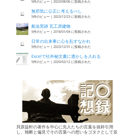
5件のビュー
|
2023/08/06 に投稿された
無邪気に公正に考えるべし
5件のビュー
|
2023/12/23 に投稿された
船迫窯跡 瓦工房建物
5件のビュー
|
2018/01/04 に投稿された
日常の出来事に心を乱すなかれ
5件のビュー
|
2023/12/31 に投稿された
Excelで社外秘文書に透かしを入れる
5件のビュー
|
2020/02/12 に投稿された
貝原益軒の著作を中心に先人たちの言葉を抜粋引用
し、独断と偏見でその言葉への想いをゴタクとして並