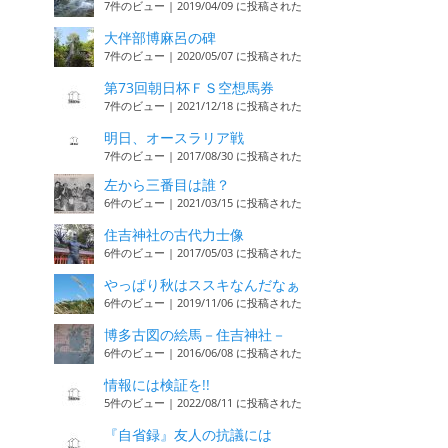
7件のビュー
|
2019/04/09 に投稿された
大伴部博麻呂の碑
7件のビュー
|
2020/05/07 に投稿された
第73回朝日杯ＦＳ空想馬券
7件のビュー
|
2021/12/18 に投稿された
明日、オースラリア戦
7件のビュー
|
2017/08/30 に投稿された
左から三番目は誰？
6件のビュー
|
2021/03/15 に投稿された
住吉神社の古代力士像
6件のビュー
|
2017/05/03 に投稿された
やっぱり秋はススキなんだなぁ
6件のビュー
|
2019/11/06 に投稿された
博多古図の絵馬－住吉神社－
6件のビュー
|
2016/06/08 に投稿された
情報には検証を!!
5件のビュー
|
2022/08/11 に投稿された
『自省録』友人の抗議には