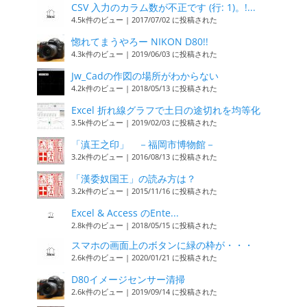
CSV 入力のカラム数が不正です (行: 1)。!...
4.5k件のビュー
|
2017/07/02 に投稿された
惚れてまうやろー NIKON D80!!
4.3k件のビュー
|
2019/06/03 に投稿された
Jw_Cadの作図の場所がわからない
4.2k件のビュー
|
2018/05/13 に投稿された
Excel 折れ線グラフで土日の途切れを均等化
3.5k件のビュー
|
2019/02/03 に投稿された
「滇王之印」 －福岡市博物館－
3.2k件のビュー
|
2016/08/13 に投稿された
「漢委奴国王」の読み方は？
3.2k件のビュー
|
2015/11/16 に投稿された
Excel & Access のEnte...
2.8k件のビュー
|
2018/05/15 に投稿された
スマホの画面上のボタンに緑の枠が・・・
2.6k件のビュー
|
2020/01/21 に投稿された
D80イメージセンサー清掃
2.6k件のビュー
|
2019/09/14 に投稿された