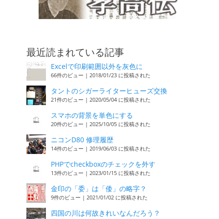
最近読まれている記事
Excelで印刷範囲以外を灰色に
66件のビュー
|
2018/01/23 に投稿された
タントのシガーライターヒューズ交換
21件のビュー
|
2020/05/04 に投稿された
スマホの背景を単色にする
20件のビュー
|
2025/10/05 に投稿された
ニコンD80 修理履歴
14件のビュー
|
2019/06/03 に投稿された
PHPでcheckboxのチェックを外す
13件のビュー
|
2023/01/15 に投稿された
金印の「委」は「倭」の略字？
9件のビュー
|
2021/01/02 に投稿された
四国の川は何故きれいなんだろう？