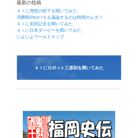
最新の投稿
ゲ
ＡＩに理想の部下を聞いてみた
ー
消費税0%or1％を議論するのは時間のムダ？
シ
ＡＩに安田記念を聞いてみた
ＡＩに日本ダービーを聞いてみた
ョ
いよいよワールドカップ
ン
ＡＩにロボット三原則を聞いてみた