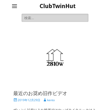
ClubTwinHut
検
索:
最近のお奨め旧作ビデオ
投
投
2019年12月29日
kento
稿
稿
日
者
ずいぶん以前にみた映画ではやっぱタイタニックはよ