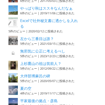
6件のビュー
|
2017/05/03 に投稿された
やっぱり秋はススキなんだなぁ
6件のビュー
|
2019/11/06 に投稿された
Excelで社外秘文書に透かしを入れ
る
5件のビュー
|
2020/02/12 に投稿された
左から三番目は誰？
5件のビュー
|
2021/03/15 に投稿された
無邪気に公正に考えるべし
5件のビュー
|
2023/12/23 に投稿された
上杉鷹山の祖は筑前人？
5件のビュー
|
2012/09/22 に投稿された
大伴部博麻呂の碑
5件のビュー
|
2020/05/07 に投稿された
夏の空
4件のビュー
|
2019/11/17 に投稿された
平家最後の拠点・彦島