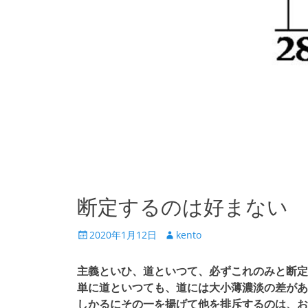
断定するのは好まない
投
投
2020年1月12日
kento
稿
稿
日
者
主義といひ、道といつて、必ずこれのみと断定
単に道といつても、道には大小薄濃淡の差があ
しかるにその一を揚げて他を排斥するのは、お