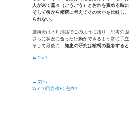
人が来て囂々（ごうごう）とおれを責める時に
そして後から精密に考えてその大小を比較し、
られない。
勝海舟は氷川清話でこのように語り、思考の固
さらに状況に合った行動ができるよう常に手立
そして最後に、
知恵の研究は棺桶の蓋をすると
カ
Draft
テ
ゴ
リ
投
← 前へ
ー
前
Win10用自作PC完成!!
稿
の
ナ
投
稿:
ビ
ゲ