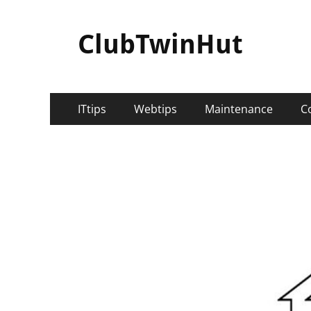
ClubTwinHut
メ
コ
ITtips
Webtips
Maintenance
C
ン
イ
テ
ン
ン
ツ
メ
へ
ニ
ス
キ
ュ
ッ
ー
プ