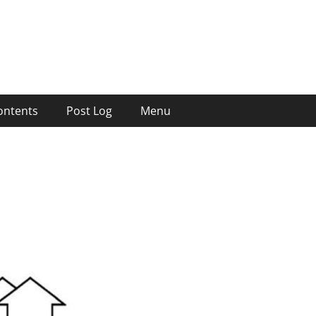
ontents
Post Log
Menu