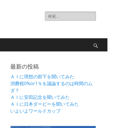
検
索:
検
索
最新の投稿
ＡＩに理想の部下を聞いてみた
消費税0%or1％を議論するのは時間のム
ダ？
ＡＩに安田記念を聞いてみた
ＡＩに日本ダービーを聞いてみた
いよいよワールドカップ