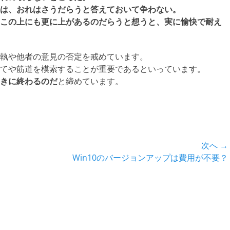
は、おれはさうだらうと答えておいて争わない。
この上にも更に上があるのだらうと想うと、実に愉快で耐え
執や他者の意見の否定を戒めています。
てや筋道を模索することが重要であるといっています。
きに終わるのだ
と締めています。
次へ →
次
Win10のバージョンアップは費用が不要？
の
投
稿: