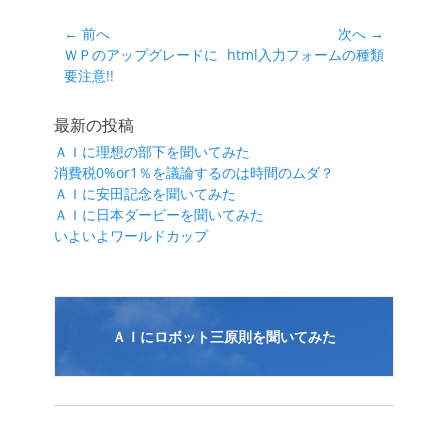
ゴ
リ
投
← 前へ
次へ →
ー
前
次
ＷＰのアップグレードに
html入力フォームの種類
稿
の
の
要注意!!
ナ
投
投
ビ
稿:
稿:
最新の投稿
ゲ
ＡＩに理想の部下を聞いてみた
ー
消費税0%or1％を議論するのは時間のムダ？
シ
ＡＩに安田記念を聞いてみた
ＡＩに日本ダービーを聞いてみた
ョ
いよいよワールドカップ
ン
ＡＩにロボット三原則を聞いてみた