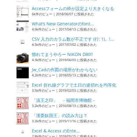
Accessフォームの枠が設定より大きくなる
6k件のビュー
|
2018/06/07 に投稿された
What’s New Generatorのfont...
4.9k件のビュー
|
2017/04/13 に投稿された
CSV 入力のカラム数が不正です (行: 1)。!...
4.5k件のビュー
|
2017/07/02 に投稿された
惚れてまうやろー NIKON D80!!
4.3k件のビュー
|
2019/06/03 に投稿された
Jw_Cadの作図の場所がわからない
4.2k件のビュー
|
2018/05/13 に投稿された
Excel 折れ線グラフで土日の途切れを均等化
3.5k件のビュー
|
2019/02/03 に投稿された
「滇王之印」 －福岡市博物館－
3.2k件のビュー
|
2016/08/13 に投稿された
「漢委奴国王」の読み方は？
3.2k件のビュー
|
2015/11/16 に投稿された
Excel & Access のEnte...
2.8k件のビュー
|
2018/05/15 に投稿された