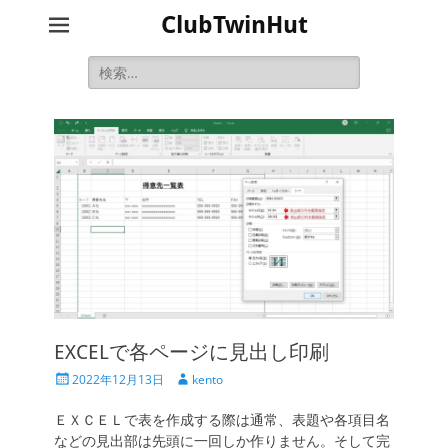
ClubTwinHut
検
索:
EXCELで各ページに見出し印刷
投
投
2022年12月13日
kento
稿
稿
日
者
ＥＸＣＥＬで表を作成する際は通常、表題や各項目名
などの見出部は先頭に一回しか作りません。そして完