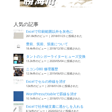
人気の記事
Excelで印刷範囲以外を灰色に
261.8k件のビュー
|
2018/01/23 に投稿された
豊前、筑前、筑後について
18.4k件のビュー
|
2018/12/30 に投稿された
タントのシガーライターヒューズ交換
13.2k件のビュー
|
2020/05/04 に投稿された
ニコンD80 修理履歴
12.9k件のビュー
|
2019/06/03 に投稿された
Excelでセルの枠線を消す
12k件のビュー
|
2018/01/26 に投稿された
WordPressのtableで罫線を消す
10.1k件のビュー
|
2018/01/13 に投稿された
Excelで社外秘文書に透かしを入れる
8.1k件のビュー
|
2020/02/12 に投稿された