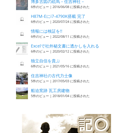
博多古図の絵馬－住吉神社－
6件のビュー
|
2016/06/08 に投稿された
H87M-Eにi7-4790K搭載 完了
6件のビュー
|
2020/07/24 に投稿された
情報には検証を!!
6件のビュー
|
2022/08/11 に投稿された
Excelで社外秘文書に透かしを入れる
6件のビュー
|
2020/02/12 に投稿された
独立自信を貴ぶ
6件のビュー
|
2021/05/16 に投稿された
住吉神社の古代力士像
5件のビュー
|
2017/05/03 に投稿された
船迫窯跡 瓦工房建物
5件のビュー
|
2018/01/04 に投稿された