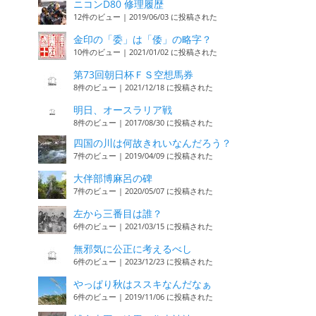
ニコンD80 修理履歴
12件のビュー
|
2019/06/03 に投稿された
金印の「委」は「倭」の略字？
10件のビュー
|
2021/01/02 に投稿された
第73回朝日杯ＦＳ空想馬券
8件のビュー
|
2021/12/18 に投稿された
明日、オースラリア戦
8件のビュー
|
2017/08/30 に投稿された
四国の川は何故きれいなんだろう？
7件のビュー
|
2019/04/09 に投稿された
大伴部博麻呂の碑
7件のビュー
|
2020/05/07 に投稿された
左から三番目は誰？
6件のビュー
|
2021/03/15 に投稿された
無邪気に公正に考えるべし
6件のビュー
|
2023/12/23 に投稿された
やっぱり秋はススキなんだなぁ
6件のビュー
|
2019/11/06 に投稿された