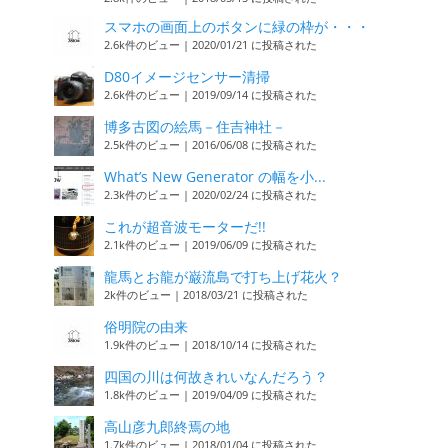
スマホの画面上のボタンに緑の枠が・・・
2.6k件のビュー
|
2020/01/21 に投稿された
D80イメージセンサー清掃
2.6k件のビュー
|
2019/09/14 に投稿された
博多古図の絵馬－住吉神社－
2.5k件のビュー
|
2016/06/08 に投稿された
What’s New Generator の幅を小...
2.3k件のビュー
|
2020/02/24 に投稿された
これが超音波モーターだ!!
2.1k件のビュー
|
2019/06/09 に投稿された
龍馬とお龍が巌流島で打ち上げ花火？
2k件のビュー
|
2018/03/21 に投稿された
俗明院の由来
1.9k件のビュー
|
2018/10/14 に投稿された
四国の川は何故きれいなんだろう？
1.8k件のビュー
|
2019/04/09 に投稿された
高山彦九郎終焉の地
1.7k件のビュー
|
2018/01/04 に投稿された