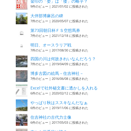
金印の「委」は「倭」の略字？
9件のビュー
|
2021/01/02 に投稿された
大伴部博麻呂の碑
7件のビュー
|
2020/05/07 に投稿された
第73回朝日杯ＦＳ空想馬券
7件のビュー
|
2021/12/18 に投稿された
明日、オースラリア戦
7件のビュー
|
2017/08/30 に投稿された
四国の川は何故きれいなんだろう？
7件のビュー
|
2019/04/09 に投稿された
博多古図の絵馬－住吉神社－
7件のビュー
|
2016/06/08 に投稿された
Excelで社外秘文書に透かしを入れる
6件のビュー
|
2020/02/12 に投稿された
やっぱり秋はススキなんだなぁ
6件のビュー
|
2019/11/06 に投稿された
住吉神社の古代力士像
6件のビュー
|
2017/05/03 に投稿された