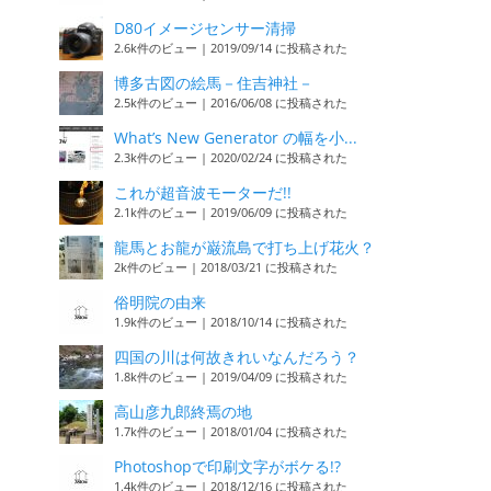
D80イメージセンサー清掃
2.6k件のビュー
|
2019/09/14 に投稿された
博多古図の絵馬－住吉神社－
2.5k件のビュー
|
2016/06/08 に投稿された
What’s New Generator の幅を小...
2.3k件のビュー
|
2020/02/24 に投稿された
これが超音波モーターだ!!
2.1k件のビュー
|
2019/06/09 に投稿された
龍馬とお龍が巌流島で打ち上げ花火？
2k件のビュー
|
2018/03/21 に投稿された
俗明院の由来
1.9k件のビュー
|
2018/10/14 に投稿された
四国の川は何故きれいなんだろう？
1.8k件のビュー
|
2019/04/09 に投稿された
高山彦九郎終焉の地
1.7k件のビュー
|
2018/01/04 に投稿された
Photoshopで印刷文字がボケる!?
1.4k件のビュー
|
2018/12/16 に投稿された