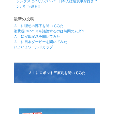
前
次
ジンクスはハリルジャパ
日本人は勝負事が好き？
稿
の
の
ンが打ち破る!!
ナ
投
投
ビ
稿:
稿:
最新の投稿
ゲ
ＡＩに理想の部下を聞いてみた
ー
消費税0%or1％を議論するのは時間のムダ？
シ
ＡＩに安田記念を聞いてみた
ＡＩに日本ダービーを聞いてみた
ョ
いよいよワールドカップ
ン
ＡＩにロボット三原則を聞いてみた