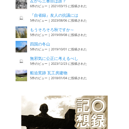
左から三番目は誰？
6件のビュー
|
2021/03/15 に投稿された
『自省録』友人の抗議には
5件のビュー
|
2023/08/06 に投稿された
もうそろそろ秋ですか～
5件のビュー
|
2019/09/08 に投稿された
四国の冬山
5件のビュー
|
2019/10/01 に投稿された
無邪気に公正に考えるべし
5件のビュー
|
2023/12/23 に投稿された
船迫窯跡 瓦工房建物
5件のビュー
|
2018/01/04 に投稿された