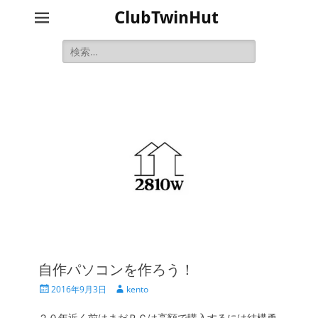
ClubTwinHut
検
索:
自作パソコンを作ろう！
投
投
2016年9月3日
kento
稿
稿
日
者
２０年近く前はまだＰＣは高額で購入するには結構勇