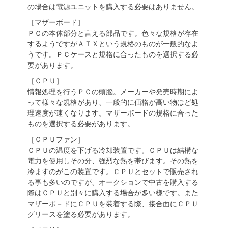
の場合は電源ユニットを購入する必要はありません。
［マザーボード］
ＰＣの本体部分と言える部品です。色々な規格が存在
するようですがＡＴＸという規格のものが一般的なよ
うです。ＰＣケースと規格に合ったものを選択する必
要があります。
［ＣＰＵ］
情報処理を行うＰＣの頭脳。メーカーや発売時期によ
って様々な規格があり、一般的に価格が高い物ほど処
理速度が速くなります。マザーボードの規格に合った
ものを選択する必要があります。
［ＣＰＵファン］
ＣＰＵの温度を下げる冷却装置です。ＣＰＵは結構な
電力を使用しその分、強烈な熱を帯びます。その熱を
冷ますのがこの装置です。ＣＰＵとセットで販売され
る事も多いのですが、オークションで中古を購入する
際はＣＰＵと別々に購入する場合が多い様です。また
マザーボ－ドにＣＰＵを装着する際、接合面にＣＰＵ
グリースを塗る必要があります。