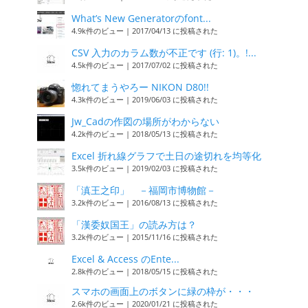
What’s New Generatorのfont...
4.9k件のビュー
|
2017/04/13 に投稿された
CSV 入力のカラム数が不正です (行: 1)。!...
4.5k件のビュー
|
2017/07/02 に投稿された
惚れてまうやろー NIKON D80!!
4.3k件のビュー
|
2019/06/03 に投稿された
Jw_Cadの作図の場所がわからない
4.2k件のビュー
|
2018/05/13 に投稿された
Excel 折れ線グラフで土日の途切れを均等化
3.5k件のビュー
|
2019/02/03 に投稿された
「滇王之印」 －福岡市博物館－
3.2k件のビュー
|
2016/08/13 に投稿された
「漢委奴国王」の読み方は？
3.2k件のビュー
|
2015/11/16 に投稿された
Excel & Access のEnte...
2.8k件のビュー
|
2018/05/15 に投稿された
スマホの画面上のボタンに緑の枠が・・・
2.6k件のビュー
|
2020/01/21 に投稿された