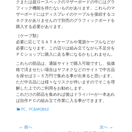
クまたは超ロースペックのマザーボードの中にはグラ
フィック機能を持たないものがあります。これらのマ
ザーボードにはディスプレイのケーブルを接続するコ
ネクタがありませんので別売のグラフィックボードを
購入する必要があります。
［ケーブ類］
必要に応じてＳＡＴＡケーブルや電源ケーブルなどが
必要になります。この辺りは組み立てながら不足分を
ＰＣショップに購入に走る事になるかもしれません。
これらの部品は、通販サイトで購入可能ですし、低価
格で済ませたい場合はヤフオクなどのサイトで中古品
を探せば２～５万円で集める事が出来ると思います。
ただ中古品には様々なリスクが伴いますのでそこを理
解した上でのご利用をお勧めします。
これだけの部品を集めれば後はドライバーが一本あれ
ば自作ＰＣの組み立て作業に入る事ができます。
カ
PC
、
PC&MOBILE
テ
ゴ
リ
投
← 前へ
次へ →
ー