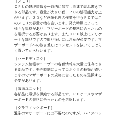
［メモリ］
ＣＰＵの処理情報を一時的に保存し高速で読み書きで
きる部品です。容量が大きい程、ＰＣの処理能力が上
がります。３Ｄなど画像処理の作業を行うＰＣではこ
のメモリの容量が物を言います。発売時期によって
様々な規格があり、マザーボードの規格に合ったもの
を選択する必要があります。またＣＰＵ以上にデリケ
ートな部品ですので取り扱いには注意が必要です。マ
ザーボードへの抜き差しはコンセントを抜いてしばら
く置いてから行います。
［ハードディスク］
システム情報やユーザーの各種情報を大量に保存でき
る部品です。発売時期によってコネクタの種類が違い
ますのでマザーボードの規格に合ったものを選択する
必要があります。
［電源ユニット］
各部品に電源を供給する部品です。ＰＣケースやマザ
ーボードの規格に合ったものを選択します。
［グラフィックボード］
通常のマザーボードには不要なのですが、ハイスペッ