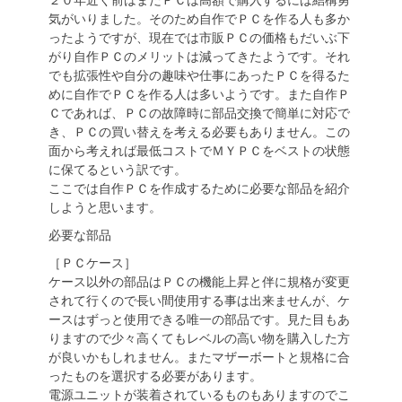
気がいりました。そのため自作でＰＣを作る人も多か
ったようですが、現在では市販ＰＣの価格もだいぶ下
がり自作ＰＣのメリットは減ってきたようです。それ
でも拡張性や自分の趣味や仕事にあったＰＣを得るた
めに自作でＰＣを作る人は多いようです。また自作Ｐ
Ｃであれば、ＰＣの故障時に部品交換で簡単に対応で
き、ＰＣの買い替えを考える必要もありません。この
面から考えれば最低コストでＭＹＰＣをベストの状態
に保てるという訳です。
ここでは自作ＰＣを作成するために必要な部品を紹介
しようと思います。
必要な部品
［ＰＣケース］
ケース以外の部品はＰＣの機能上昇と伴に規格が変更
されて行くので長い間使用する事は出来ませんが、ケ
ースはずっと使用できる唯一の部品です。見た目もあ
りますので少々高くてもレベルの高い物を購入した方
が良いかもしれません。またマザーボートと規格に合
ったものを選択する必要があります。
電源ユニットが装着されているものもありますのでこ