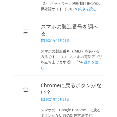
① ネットワーク利用制限携帯電話
機確認サイト（http://
続きを読む…
スマホの製造番号を調べ
る
投
2021年11月21日
稿
日
スマホの製造番号（IMEI）を調べる
方法です。 ① スマホの電話アプリ
を立ち上げます ② 「*#
続きを読
む…
Chromeに戻るボタンがな
い？
投
2021年10月21日
稿
日
スマホの Google Chrome に戻る
ボタンがない時の対処方法です。