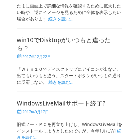
日
たまに画面上で詳細な情報を確認するために拡大した
い時や、逆にイメージを見るために全体を表示したい
場合があります
続きを読む…
win10でDisktopがいつもと違った
ら？
投
2017年12月22日
稿
日
「Ｗｉｎ１０でディスクトップにアイコンが出ない。
出てもいつもと違う。スタートボタンがいつもの通り
に反応しない。
続きを読む…
WindowsLiveMailサポート終了?
投
2017年9月17日
稿
日
旧式ノートＰＣを再立ち上げし、WindowsLiveMailを
インストールしようとしたのですが、今年1月にWi
続
きを読む…