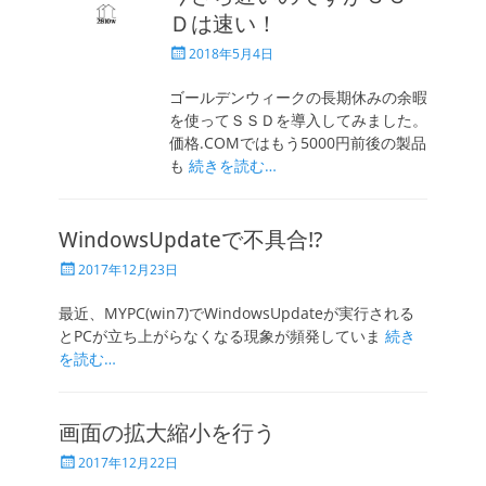
Ｄは速い！
投
2018年5月4日
稿
日
ゴールデンウィークの長期休みの余暇
を使ってＳＳＤを導入してみました。
価格.COMではもう5000円前後の製品
も
続きを読む…
WindowsUpdateで不具合!?
投
2017年12月23日
稿
日
最近、MYPC(win7)でWindowsUpdateが実行される
とPCが立ち上がらなくなる現象が頻発していま
続き
を読む…
画面の拡大縮小を行う
投
2017年12月22日
稿