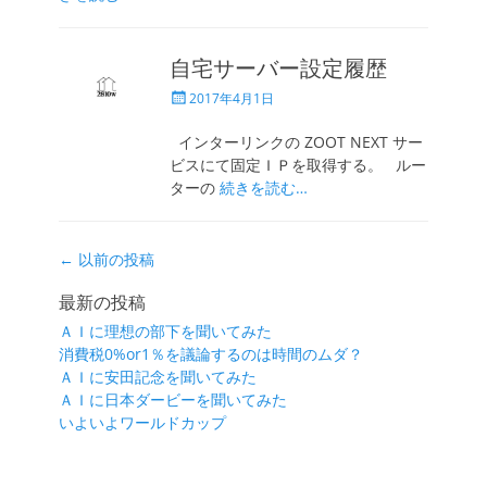
自宅サーバー設定履歴
投
2017年4月1日
稿
日
インターリンクの ZOOT NEXT サー
ビスにて固定ＩＰを取得する。 ルー
ターの
続きを読む…
投
←
以前の投稿
稿
最新の投稿
ナ
ＡＩに理想の部下を聞いてみた
ビ
消費税0%or1％を議論するのは時間のムダ？
ゲ
ＡＩに安田記念を聞いてみた
ー
ＡＩに日本ダービーを聞いてみた
シ
いよいよワールドカップ
ョ
ン