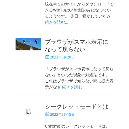
日
現在ＭＳのサイトからダウンロードで
きるWin10は64bit版のみになってい
るようです。 先日、寝かしていたW
続きを読む…
ブラウザがスマホ表示に
なって戻らない
投
2023年8月20日
稿
日
「ブラウザがスマホ表示になって戻ら
ない」といった現象の対処法です。
これはブラウザで知らない間に拡大表
示がなさ
続きを読む…
シークレットモードとは
投
2022年7月18日
稿
日
Chrome のシークレットモードは、