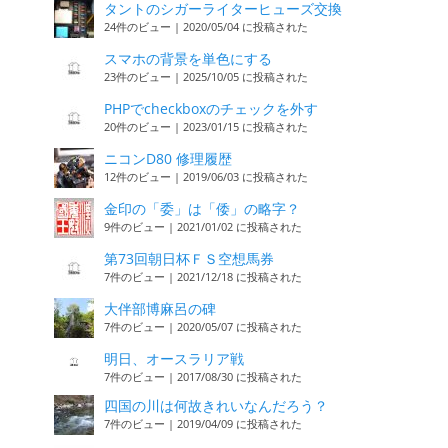
タントのシガーライターヒューズ交換
24件のビュー
|
2020/05/04 に投稿された
スマホの背景を単色にする
23件のビュー
|
2025/10/05 に投稿された
PHPでcheckboxのチェックを外す
20件のビュー
|
2023/01/15 に投稿された
ニコンD80 修理履歴
12件のビュー
|
2019/06/03 に投稿された
金印の「委」は「倭」の略字？
9件のビュー
|
2021/01/02 に投稿された
第73回朝日杯ＦＳ空想馬券
7件のビュー
|
2021/12/18 に投稿された
大伴部博麻呂の碑
7件のビュー
|
2020/05/07 に投稿された
明日、オースラリア戦
7件のビュー
|
2017/08/30 に投稿された
四国の川は何故きれいなんだろう？
7件のビュー
|
2019/04/09 に投稿された