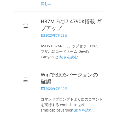
読む…
H87M-Eにi7-4790K搭載 ギ
ブアップ
投
2020年7月23日
稿
日
ASUS H87M-E（チップセットH87）
マザボにコードネーム Devil’s
Canyon と
続きを読む…
WinでBIOSバージョンの
確認
投
2020年7月19日
稿
日
コマンドプロンプトより次のコマンド
を実行する wmic bios get
smbiosbiosversion
続きを読む…