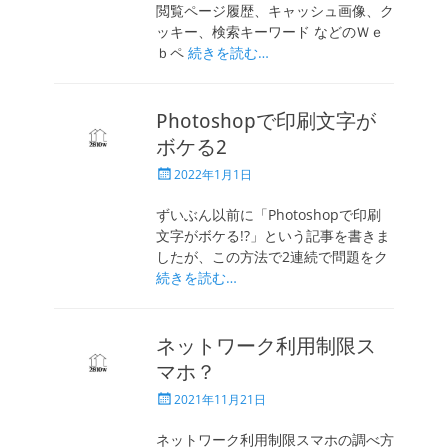
閲覧ページ履歴、キャッシュ画像、ク
ッキー、検索キーワード などのＷｅ
ｂペ
続きを読む…
Photoshopで印刷文字が
ボケる2
投
2022年1月1日
稿
日
ずいぶん以前に「Photoshopで印刷
文字がボケる!?」という記事を書きま
したが、この方法で2連続で問題をク
続きを読む…
ネットワーク利用制限ス
マホ？
投
2021年11月21日
稿
日
ネットワーク利用制限スマホの調べ方