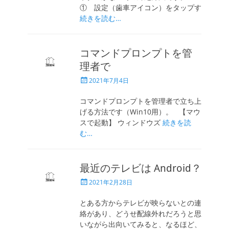
① 設定（歯車アイコン）をタップす
続きを読む…
コマンドプロンプトを管
理者で
投
2021年7月4日
稿
日
コマンドプロンプトを管理者で立ち上
げる方法です（Win10用）。 【マウ
スで起動】 ウィンドウズ
続きを読
む…
最近のテレビは Android？
投
2021年2月28日
稿
日
とある方からテレビが映らないとの連
絡があり、どうせ配線外れだろうと思
いながら出向いてみると、なるほど、