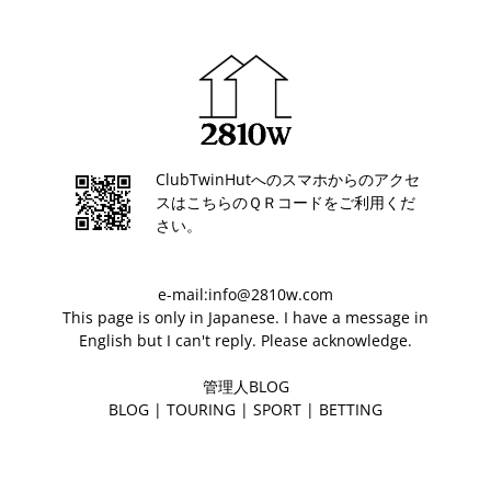
ClubTwinHutへのスマホからのアクセ
スはこちらのＱＲコードをご利用くだ
さい。
e-mail:info@2810w.com
This page is only in Japanese. I have a message in
English but I can't reply. Please acknowledge.
管理人BLOG
BLOG
|
TOURING
|
SPORT
|
BETTING