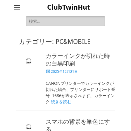
ClubTwinHut
検
索:
カテゴリー:
PC&MOBILE
カラーインクが切れた時
の白黒印刷
投
2025年12月21日
稿
日
CANONプリンターでカラーインクが
切れた場合、プリンターにサポート番
号=1686が表示されます。カラーイン
ク
続きを読む…
スマホの背景を単色にす
る