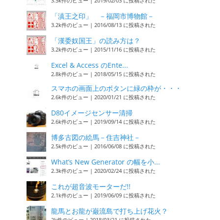
3.5k件のビュー
|
2019/02/03 に投稿された
「滇王之印」 －福岡市博物館－
3.2k件のビュー
|
2016/08/13 に投稿された
「漢委奴国王」の読み方は？
3.2k件のビュー
|
2015/11/16 に投稿された
Excel & Access のEnte...
2.8k件のビュー
|
2018/05/15 に投稿された
スマホの画面上のボタンに緑の枠が・・・
2.6k件のビュー
|
2020/01/21 に投稿された
D80イメージセンサー清掃
2.6k件のビュー
|
2019/09/14 に投稿された
博多古図の絵馬－住吉神社－
2.5k件のビュー
|
2016/06/08 に投稿された
What’s New Generator の幅を小...
2.3k件のビュー
|
2020/02/24 に投稿された
これが超音波モーターだ!!
2.1k件のビュー
|
2019/06/09 に投稿された
龍馬とお龍が巌流島で打ち上げ花火？
2k件のビュー
|
2018/03/21 に投稿された