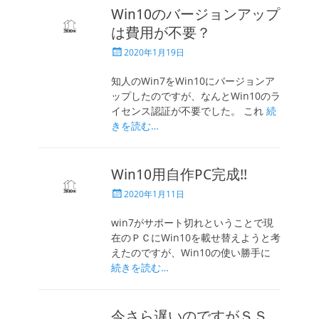
Win10のバージョンアップ
は費用が不要？
投
2020年1月19日
稿
日
知人のWin7をWin10にバージョンア
ップしたのですが、なんとWin10のラ
イセンス認証が不要でした。 これ
続
きを読む…
Win10用自作PC完成!!
投
2020年1月11日
稿
日
win7がサポート切れということで現
在のＰＣにWin10を載せ替えようと考
えたのですが、Win10の使い勝手に
続きを読む…
今さら遅いのですがＳＳ