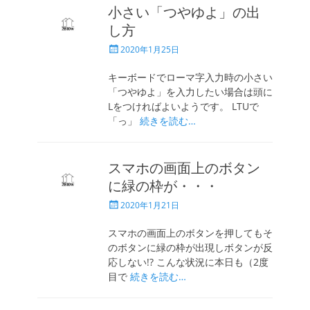
小さい「つやゆよ」の出
し方
投
2020年1月25日
稿
日
キーボードでローマ字入力時の小さい
「つやゆよ」を入力したい場合は頭に
Lをつければよいようです。 LTUで
「っ」
続きを読む…
スマホの画面上のボタン
に緑の枠が・・・
投
2020年1月21日
稿
日
スマホの画面上のボタンを押してもそ
のボタンに緑の枠が出現しボタンが反
応しない!? こんな状況に本日も（2度
目で
続きを読む…