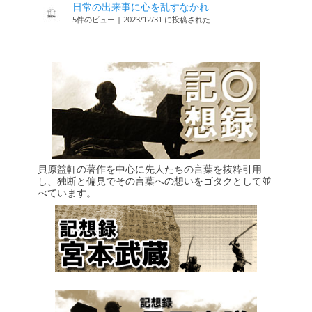
日常の出来事に心を乱すなかれ
5件のビュー
|
2023/12/31 に投稿された
貝原益軒の著作を中心に先人たちの言葉を抜粋引用
し、独断と偏見でその言葉への想いをゴタクとして並
べています。