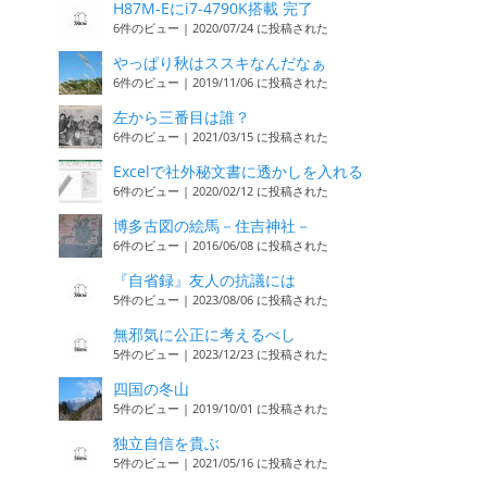
H87M-Eにi7-4790K搭載 完了
6件のビュー
|
2020/07/24 に投稿された
やっぱり秋はススキなんだなぁ
6件のビュー
|
2019/11/06 に投稿された
左から三番目は誰？
6件のビュー
|
2021/03/15 に投稿された
Excelで社外秘文書に透かしを入れる
6件のビュー
|
2020/02/12 に投稿された
博多古図の絵馬－住吉神社－
6件のビュー
|
2016/06/08 に投稿された
『自省録』友人の抗議には
5件のビュー
|
2023/08/06 に投稿された
無邪気に公正に考えるべし
5件のビュー
|
2023/12/23 に投稿された
四国の冬山
5件のビュー
|
2019/10/01 に投稿された
独立自信を貴ぶ
5件のビュー
|
2021/05/16 に投稿された