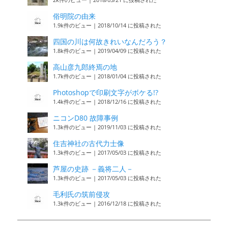
俗明院の由来
1.9k件のビュー
|
2018/10/14 に投稿された
四国の川は何故きれいなんだろう？
1.8k件のビュー
|
2019/04/09 に投稿された
高山彦九郎終焉の地
1.7k件のビュー
|
2018/01/04 に投稿された
Photoshopで印刷文字がボケる!?
1.4k件のビュー
|
2018/12/16 に投稿された
ニコンD80 故障事例
1.3k件のビュー
|
2019/11/03 に投稿された
住吉神社の古代力士像
1.3k件のビュー
|
2017/05/03 に投稿された
芦屋の史跡 －義将二人－
1.3k件のビュー
|
2017/05/03 に投稿された
毛利氏の筑前侵攻
1.3k件のビュー
|
2016/12/18 に投稿された