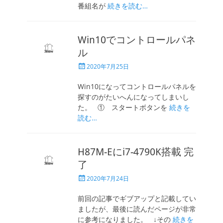
番組名が
続きを読む…
Win10でコントロールパネ
ル
投
2020年7月25日
稿
日
Win10になってコントロールパネルを
探すのがたいへんになってしまいし
た。 ① スタートボタンを
続きを
読む…
H87M-Eにi7-4790K搭載 完
了
投
2020年7月24日
稿
日
前回の記事でギブアップと記載してい
ましたが、最後に読んだページが非常
に参考になりました。 ↓その
続きを