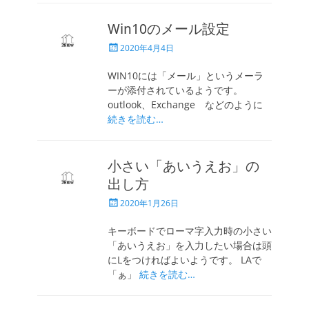
Win10のメール設定
投
2020年4月4日
稿
日
WIN10には「メール」というメーラ
ーが添付されているようです。
outlook、Exchange などのように
続きを読む…
小さい「あいうえお」の
出し方
投
2020年1月26日
稿
日
キーボードでローマ字入力時の小さい
「あいうえお」を入力したい場合は頭
にLをつければよいようです。 LAで
「ぁ」
続きを読む…