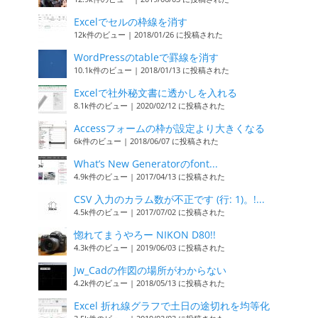
Excelでセルの枠線を消す
12k件のビュー
|
2018/01/26 に投稿された
WordPressのtableで罫線を消す
10.1k件のビュー
|
2018/01/13 に投稿された
Excelで社外秘文書に透かしを入れる
8.1k件のビュー
|
2020/02/12 に投稿された
Accessフォームの枠が設定より大きくなる
6k件のビュー
|
2018/06/07 に投稿された
What’s New Generatorのfont...
4.9k件のビュー
|
2017/04/13 に投稿された
CSV 入力のカラム数が不正です (行: 1)。!...
4.5k件のビュー
|
2017/07/02 に投稿された
惚れてまうやろー NIKON D80!!
4.3k件のビュー
|
2019/06/03 に投稿された
Jw_Cadの作図の場所がわからない
4.2k件のビュー
|
2018/05/13 に投稿された
Excel 折れ線グラフで土日の途切れを均等化