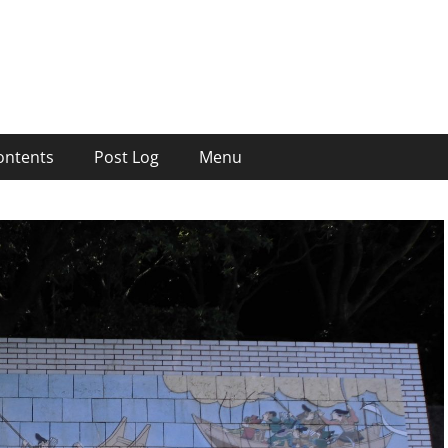
ontents
Post Log
Menu