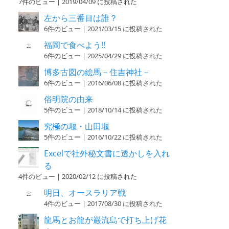
7件のビュー
|
2019/04/09 に投稿された
左から三番目は誰？
6件のビュー
|
2021/03/15 に投稿された
福岡で食べよう!!
6件のビュー
|
2025/04/29 に投稿された
博多古図の絵馬－住吉神社－
6件のビュー
|
2016/06/08 に投稿された
俗明院の由来
5件のビュー
|
2018/10/14 に投稿された
究極の堰・山田堰
5件のビュー
|
2016/10/22 に投稿された
Excelで社外秘文書に透かしを入れ
る
4件のビュー
|
2020/02/12 に投稿された
明日、オースラリア戦
4件のビュー
|
2017/08/30 に投稿された
龍馬とお龍が巌流島で打ち上げ花