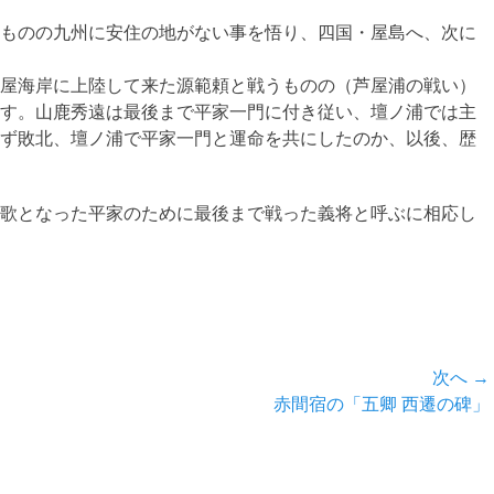
ものの九州に安住の地がない事を悟り、四国・屋島へ、次に
屋海岸に上陸して来た源範頼と戦うものの（芦屋浦の戦い）
す。山鹿秀遠は最後まで平家一門に付き従い、壇ノ浦では主
ず敗北、壇ノ浦で平家一門と運命を共にしたのか、以後、歴
歌となった平家のために最後まで戦った義将と呼ぶに相応し
次へ →
次
赤間宿の「五卿 西遷の碑」
の
投
稿: