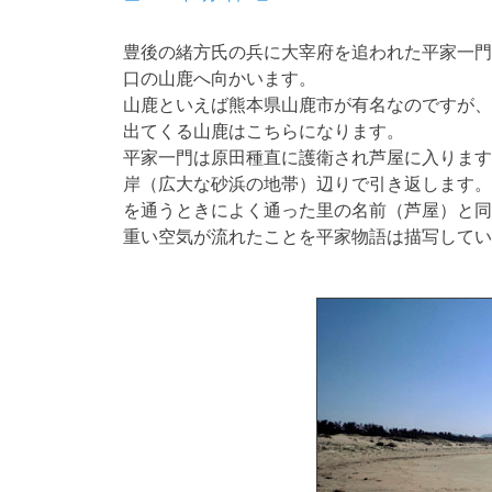
稿
稿
日
者
豊後の緒方氏の兵に大宰府を追われた平家一門
口の山鹿へ向かいます。
山鹿といえば熊本県山鹿市が有名なのですが、
出てくる山鹿はこちらになります。
平家一門は原田種直に護衛され芦屋に入ります
岸（広大な砂浜の地帯）辺りで引き返します。
を通うときによく通った里の名前（芦屋）と同
重い空気が流れたことを平家物語は描写してい