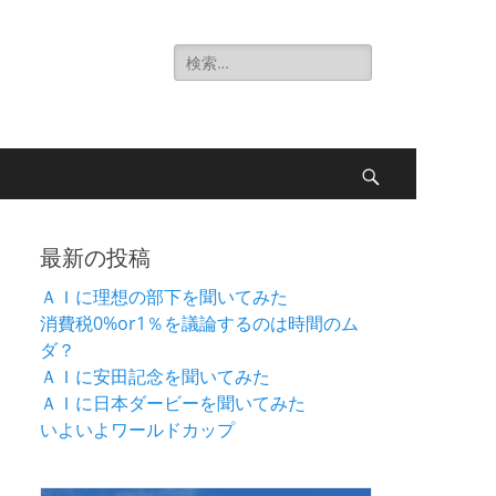
検
索:
検
索
最新の投稿
ＡＩに理想の部下を聞いてみた
消費税0%or1％を議論するのは時間のム
ダ？
ＡＩに安田記念を聞いてみた
ＡＩに日本ダービーを聞いてみた
いよいよワールドカップ