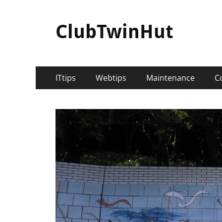
ClubTwinHut
メ
コ
ITtips
Webtips
Maintenance
C
ン
イ
テ
ン
ン
ツ
メ
へ
ニ
ス
キ
ュ
ッ
ー
プ