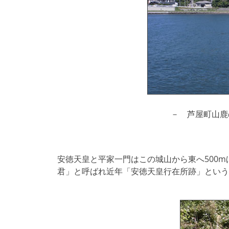
－ 芦屋町山鹿
安徳天皇と平家一門はこの城山から東へ500
君」と呼ばれ近年「安徳天皇行在所跡」という