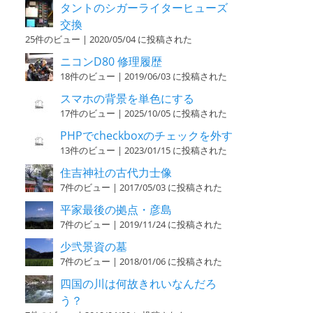
タントのシガーライターヒューズ
交換
25件のビュー
|
2020/05/04 に投稿された
ニコンD80 修理履歴
18件のビュー
|
2019/06/03 に投稿された
スマホの背景を単色にする
17件のビュー
|
2025/10/05 に投稿された
PHPでcheckboxのチェックを外す
13件のビュー
|
2023/01/15 に投稿された
住吉神社の古代力士像
7件のビュー
|
2017/05/03 に投稿された
平家最後の拠点・彦島
7件のビュー
|
2019/11/24 に投稿された
少弐景資の墓
7件のビュー
|
2018/01/06 に投稿された
四国の川は何故きれいなんだろ
う？