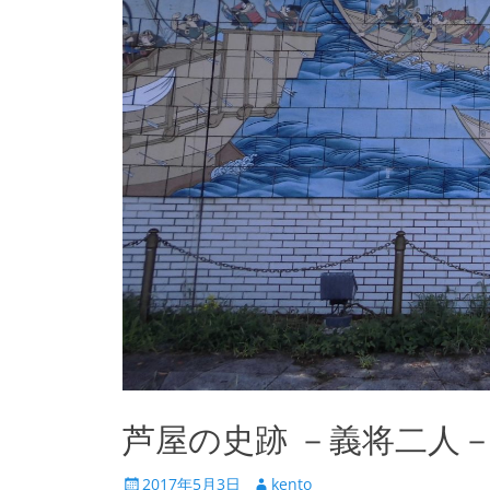
芦屋の史跡 －義将二人
投
投
2017年5月3日
kento