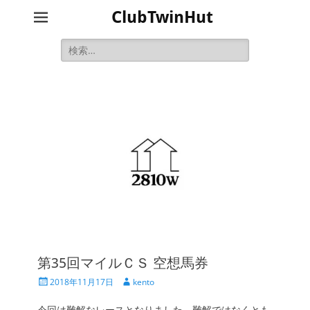
ClubTwinHut
検
索:
第35回マイルＣＳ 空想馬券
投
投
2018年11月17日
kento
稿
稿
日
者
今回は難解なレースとなりました。難解ではなくとも