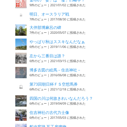
9件のビュー
|
2021/01/02 に投稿された
明日、オースラリア戦
7件のビュー
|
2017/08/30 に投稿された
大伴部博麻呂の碑
7件のビュー
|
2020/05/07 に投稿された
やっぱり秋はススキなんだなぁ
6件のビュー
|
2019/11/06 に投稿された
左から三番目は誰？
6件のビュー
|
2021/03/15 に投稿された
博多古図の絵馬－住吉神社－
6件のビュー
|
2016/06/08 に投稿された
第73回朝日杯ＦＳ空想馬券
6件のビュー
|
2021/12/18 に投稿された
四国の川は何故きれいなんだろう？
6件のビュー
|
2019/04/09 に投稿された
住吉神社の古代力士像
6件のビュー
|
2017/05/03 に投稿された
船迫窯跡 瓦工房建物