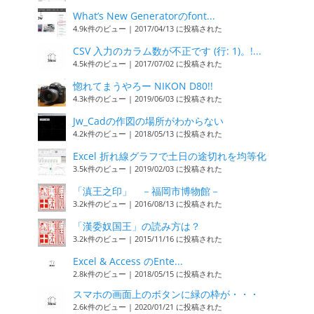
What’s New Generatorのfont...
4.9k件のビュー
|
2017/04/13 に投稿された
CSV 入力のカラム数が不正です (行: 1)。!...
4.5k件のビュー
|
2017/07/02 に投稿された
惚れてまうやろー NIKON D80!!
4.3k件のビュー
|
2019/06/03 に投稿された
Jw_Cadの作図の場所がわからない
4.2k件のビュー
|
2018/05/13 に投稿された
Excel 折れ線グラフで土日の途切れを均等化
3.5k件のビュー
|
2019/02/03 に投稿された
「滇王之印」 －福岡市博物館－
3.2k件のビュー
|
2016/08/13 に投稿された
「漢委奴国王」の読み方は？
3.2k件のビュー
|
2015/11/16 に投稿された
Excel & Access のEnte...
2.8k件のビュー
|
2018/05/15 に投稿された
スマホの画面上のボタンに緑の枠が・・・
2.6k件のビュー
|
2020/01/21 に投稿された