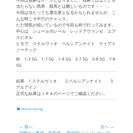
当たらない馬券、競馬とは難しいものです・・・。
今回は当たっても運次第となるかもしれませんが、こ
んな時こそ中穴のチャンス。
ただ弱気が続いているので今回も枠で行ってみます。
中心は ジュールポレール レッドアヴァンセ エア
スピネル
ヒモで ステルヴィオ ペルシアンナイト ケイアイ
ノーテック
枠 1-3 5G 1-7 5G 1-8 5G 3-7 5G 3-8 5G 7-8
5G
結果 1.ステルヴィオ 2.ペルシアンナイト 3.
アルアイン
正式な結果はＪＲＡのページでご確認ください。
カ
Horse racing
テ
ゴ
リ
投
← 前へ
次へ →
ー
前
次
福岡の一夜城・益富城
第38回 ジャパンカップ