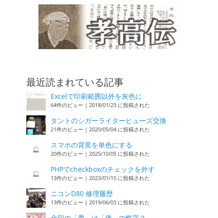
最近読まれている記事
Excelで印刷範囲以外を灰色に
64件のビュー
|
2018/01/23 に投稿された
タントのシガーライターヒューズ交換
21件のビュー
|
2020/05/04 に投稿された
スマホの背景を単色にする
20件のビュー
|
2025/10/05 に投稿された
PHPでcheckboxのチェックを外す
13件のビュー
|
2023/01/15 に投稿された
ニコンD80 修理履歴
13件のビュー
|
2019/06/03 に投稿された
金印の「委」は「倭」の略字？