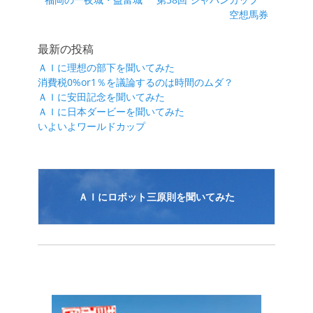
稿
の
の
空想馬券
ナ
投
投
ビ
稿:
稿:
最新の投稿
ゲ
ＡＩに理想の部下を聞いてみた
ー
消費税0%or1％を議論するのは時間のムダ？
シ
ＡＩに安田記念を聞いてみた
ＡＩに日本ダービーを聞いてみた
ョ
いよいよワールドカップ
ン
ＡＩにロボット三原則を聞いてみた