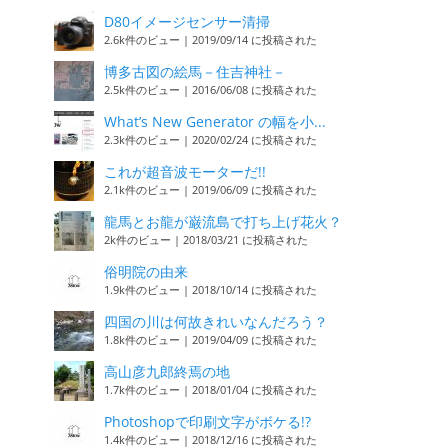
D80イメージセンサー清掃
2.6k件のビュー
|
2019/09/14 に投稿された
博多古図の絵馬－住吉神社－
2.5k件のビュー
|
2016/06/08 に投稿された
What’s New Generator の幅を小...
2.3k件のビュー
|
2020/02/24 に投稿された
これが超音波モーターだ!!
2.1k件のビュー
|
2019/06/09 に投稿された
龍馬とお龍が巌流島で打ち上げ花火？
2k件のビュー
|
2018/03/21 に投稿された
俗明院の由来
1.9k件のビュー
|
2018/10/14 に投稿された
四国の川は何故きれいなんだろう？
1.8k件のビュー
|
2019/04/09 に投稿された
高山彦九郎終焉の地
1.7k件のビュー
|
2018/01/04 に投稿された
Photoshopで印刷文字がボケる!?
1.4k件のビュー
|
2018/12/16 に投稿された