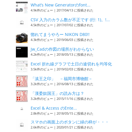
What’s New Generatorのfont...
4.9k件のビュー
|
2017/04/13 に投稿された
CSV 入力のカラム数が不正です (行: 1)。!...
4.5k件のビュー
|
2017/07/02 に投稿された
惚れてまうやろー NIKON D80!!
4.3k件のビュー
|
2019/06/03 に投稿された
Jw_Cadの作図の場所がわからない
4.2k件のビュー
|
2018/05/13 に投稿された
Excel 折れ線グラフで土日の途切れを均等化
3.5k件のビュー
|
2019/02/03 に投稿された
「滇王之印」 －福岡市博物館－
3.2k件のビュー
|
2016/08/13 に投稿された
「漢委奴国王」の読み方は？
3.2k件のビュー
|
2015/11/16 に投稿された
Excel & Access のEnte...
2.8k件のビュー
|
2018/05/15 に投稿された
スマホの画面上のボタンに緑の枠が・・・
2.6k件のビュー
|
2020/01/21 に投稿された