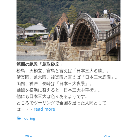
日
者
第四の絶景「鳥取砂丘」
松島、天橋立、宮島と言えば「日本三大名勝」。
偕楽園、兼六園、後楽園と言えば「日本三大庭園」。
函館、神戸、長崎は「日本三大夜景」。
函館を横浜に替えると「日本三大中華街」。
他にも日本三大は色々あるようです。
ところでツーリングで全国を巡った人間として
は・・・
read more
カ
Touring
テ
ゴ
リ
← 前へ
次へ →