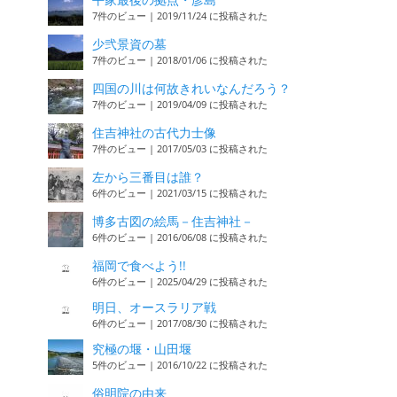
7件のビュー
|
2019/11/24 に投稿された
少弐景資の墓
7件のビュー
|
2018/01/06 に投稿された
四国の川は何故きれいなんだろう？
7件のビュー
|
2019/04/09 に投稿された
住吉神社の古代力士像
7件のビュー
|
2017/05/03 に投稿された
左から三番目は誰？
6件のビュー
|
2021/03/15 に投稿された
博多古図の絵馬－住吉神社－
6件のビュー
|
2016/06/08 に投稿された
福岡で食べよう!!
6件のビュー
|
2025/04/29 に投稿された
明日、オースラリア戦
6件のビュー
|
2017/08/30 に投稿された
究極の堰・山田堰
5件のビュー
|
2016/10/22 に投稿された
俗明院の由来