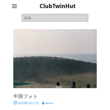
ClubTwinHut
検
索:
中国フォト
投
投
2020年5月21日
kento
稿
稿