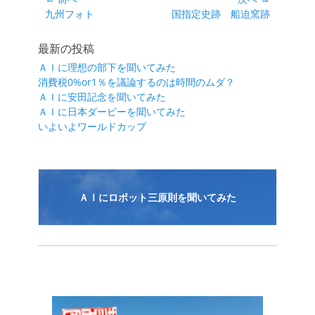
投
ー
前
次
九州フォト
国指定史跡 船迫窯跡
稿
の
の
ナ
投
投
最新の投稿
ビ
稿:
稿:
ＡＩに理想の部下を聞いてみた
ゲ
消費税0%or1％を議論するのは時間のムダ？
ー
ＡＩに安田記念を聞いてみた
シ
ＡＩに日本ダービーを聞いてみた
いよいよワールドカップ
ョ
ン
ＡＩにロボット三原則を聞いてみた