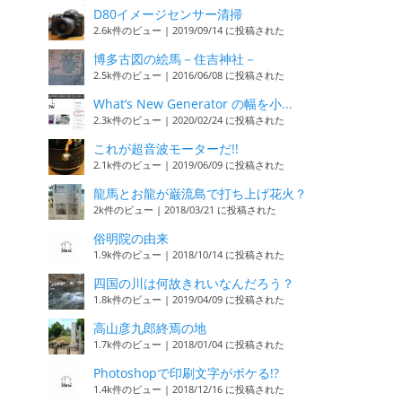
D80イメージセンサー清掃
2.6k件のビュー
|
2019/09/14 に投稿された
博多古図の絵馬－住吉神社－
2.5k件のビュー
|
2016/06/08 に投稿された
What’s New Generator の幅を小...
2.3k件のビュー
|
2020/02/24 に投稿された
これが超音波モーターだ!!
2.1k件のビュー
|
2019/06/09 に投稿された
龍馬とお龍が巌流島で打ち上げ花火？
2k件のビュー
|
2018/03/21 に投稿された
俗明院の由来
1.9k件のビュー
|
2018/10/14 に投稿された
四国の川は何故きれいなんだろう？
1.8k件のビュー
|
2019/04/09 に投稿された
高山彦九郎終焉の地
1.7k件のビュー
|
2018/01/04 に投稿された
Photoshopで印刷文字がボケる!?
1.4k件のビュー
|
2018/12/16 に投稿された