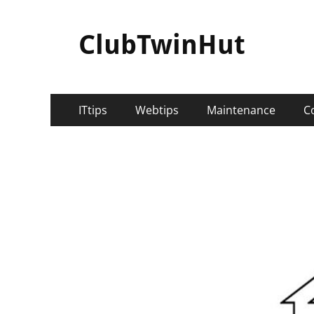
ClubTwinHut
メ
コ
ITtips
Webtips
Maintenance
C
ン
イ
テ
ン
ン
ツ
メ
へ
ニ
ス
キ
ュ
ッ
ー
プ