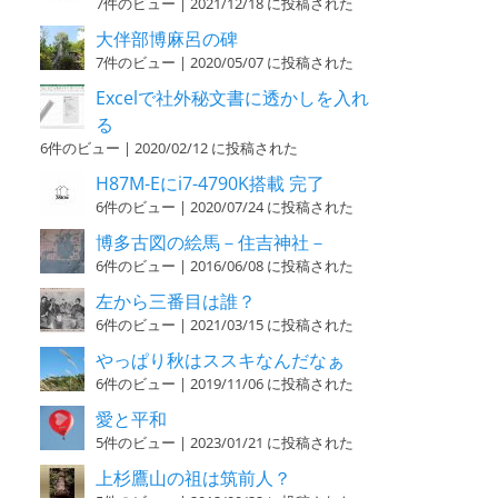
7件のビュー
|
2021/12/18 に投稿された
大伴部博麻呂の碑
7件のビュー
|
2020/05/07 に投稿された
Excelで社外秘文書に透かしを入れ
る
6件のビュー
|
2020/02/12 に投稿された
H87M-Eにi7-4790K搭載 完了
6件のビュー
|
2020/07/24 に投稿された
博多古図の絵馬－住吉神社－
6件のビュー
|
2016/06/08 に投稿された
左から三番目は誰？
6件のビュー
|
2021/03/15 に投稿された
やっぱり秋はススキなんだなぁ
6件のビュー
|
2019/11/06 に投稿された
愛と平和
5件のビュー
|
2023/01/21 に投稿された
上杉鷹山の祖は筑前人？