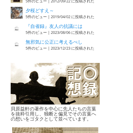
5件のビュー
|
2012/09/22 に投稿された
夕桜どすえ～
5件のビュー
|
2019/04/02 に投稿された
『自省録』友人の抗議には
5件のビュー
|
2023/08/06 に投稿された
無邪気に公正に考えるべし
5件のビュー
|
2023/12/23 に投稿された
貝原益軒の著作を中心に先人たちの言葉
を抜粋引用し、独断と偏見でその言葉へ
の想いをゴタクとして並べています。