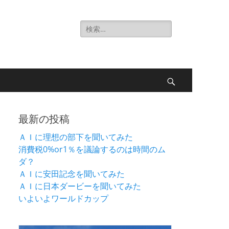
検
索:
検
索
最新の投稿
ＡＩに理想の部下を聞いてみた
消費税0%or1％を議論するのは時間のム
ダ？
ＡＩに安田記念を聞いてみた
ＡＩに日本ダービーを聞いてみた
いよいよワールドカップ