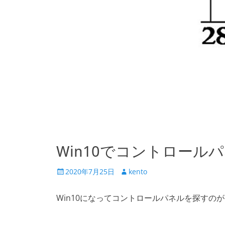
Win10でコントロール
投
投
2020年7月25日
kento
稿
稿
日
者
Win10になってコントロールパネルを探すの