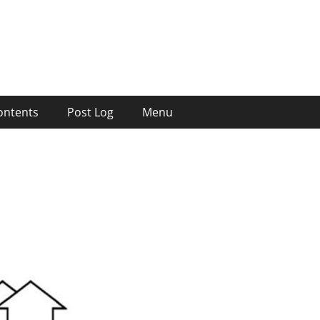
ontents
Post Log
Menu