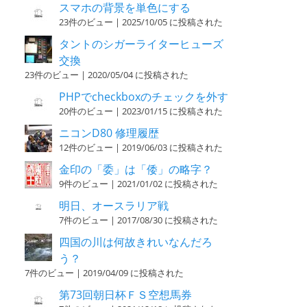
スマホの背景を単色にする
23件のビュー
|
2025/10/05 に投稿された
タントのシガーライターヒューズ
交換
23件のビュー
|
2020/05/04 に投稿された
PHPでcheckboxのチェックを外す
20件のビュー
|
2023/01/15 に投稿された
ニコンD80 修理履歴
12件のビュー
|
2019/06/03 に投稿された
金印の「委」は「倭」の略字？
9件のビュー
|
2021/01/02 に投稿された
明日、オースラリア戦
7件のビュー
|
2017/08/30 に投稿された
四国の川は何故きれいなんだろ
う？
7件のビュー
|
2019/04/09 に投稿された
第73回朝日杯ＦＳ空想馬券