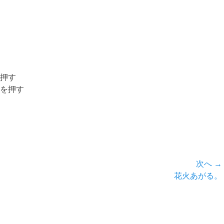
押す
ーを押す
次へ →
次
花火あがる。
の
投
稿: