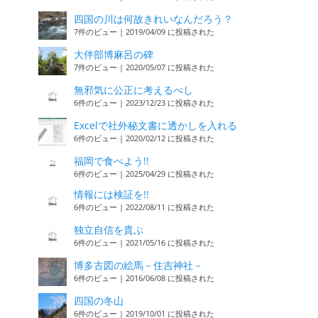
四国の川は何故きれいなんだろう？
7件のビュー
|
2019/04/09 に投稿された
大伴部博麻呂の碑
7件のビュー
|
2020/05/07 に投稿された
無邪気に公正に考えるべし
6件のビュー
|
2023/12/23 に投稿された
Excelで社外秘文書に透かしを入れる
6件のビュー
|
2020/02/12 に投稿された
福岡で食べよう!!
6件のビュー
|
2025/04/29 に投稿された
情報には検証を!!
6件のビュー
|
2022/08/11 に投稿された
独立自信を貴ぶ
6件のビュー
|
2021/05/16 に投稿された
博多古図の絵馬－住吉神社－
6件のビュー
|
2016/06/08 に投稿された
四国の冬山
6件のビュー
|
2019/10/01 に投稿された