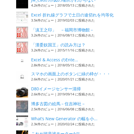
4.2k件のビュー
|
2018/05/13 に投稿された
Excel 折れ線グラフで土日の途切れを均等化
3.5k件のビュー
|
2019/02/03 に投稿された
「滇王之印」 －福岡市博物館－
3.2k件のビュー
|
2016/08/13 に投稿された
「漢委奴国王」の読み方は？
3.2k件のビュー
|
2015/11/16 に投稿された
Excel & Access のEnte...
2.8k件のビュー
|
2018/05/15 に投稿された
スマホの画面上のボタンに緑の枠が・・・
2.6k件のビュー
|
2020/01/21 に投稿された
D80イメージセンサー清掃
2.6k件のビュー
|
2019/09/14 に投稿された
博多古図の絵馬－住吉神社－
2.5k件のビュー
|
2016/06/08 に投稿された
What’s New Generator の幅を小...
2.3k件のビュー
|
2020/02/24 に投稿された
これが超音波モーターだ!!