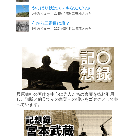
やっぱり秋はススキなんだなぁ
6件のビュー
|
2019/11/06 に投稿された
左から三番目は誰？
6件のビュー
|
2021/03/15 に投稿された
貝原益軒の著作を中心に先人たちの言葉を抜粋引用
し、独断と偏見でその言葉への想いをゴタクとして並
べています。