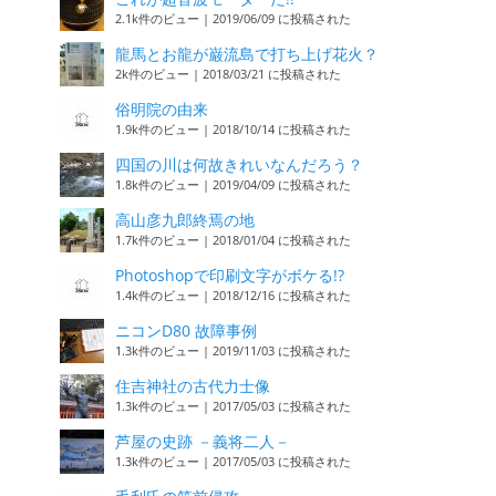
2.1k件のビュー
|
2019/06/09 に投稿された
龍馬とお龍が巌流島で打ち上げ花火？
2k件のビュー
|
2018/03/21 に投稿された
俗明院の由来
1.9k件のビュー
|
2018/10/14 に投稿された
四国の川は何故きれいなんだろう？
1.8k件のビュー
|
2019/04/09 に投稿された
高山彦九郎終焉の地
1.7k件のビュー
|
2018/01/04 に投稿された
Photoshopで印刷文字がボケる!?
1.4k件のビュー
|
2018/12/16 に投稿された
ニコンD80 故障事例
1.3k件のビュー
|
2019/11/03 に投稿された
住吉神社の古代力士像
1.3k件のビュー
|
2017/05/03 に投稿された
芦屋の史跡 －義将二人－
1.3k件のビュー
|
2017/05/03 に投稿された