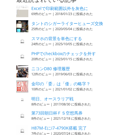
Excelで印刷範囲以外を灰色に
69件のビュー
|
2018/01/23 に投稿された
タントのシガーライターヒューズ交換
25件のビュー
|
2020/05/04 に投稿された
スマホの背景を単色にする
24件のビュー
|
2025/10/05 に投稿された
PHPでcheckboxのチェックを外す
20件のビュー
|
2023/01/15 に投稿された
ニコンD80 修理履歴
12件のビュー
|
2019/06/03 に投稿された
金印の「委」は「倭」の略字？
10件のビュー
|
2021/01/02 に投稿された
明日、オースラリア戦
8件のビュー
|
2017/08/30 に投稿された
第73回朝日杯ＦＳ空想馬券
8件のビュー
|
2021/12/18 に投稿された
H87M-Eにi7-4790K搭載 完了
7件のビュー
|
2020/07/24 に投稿された