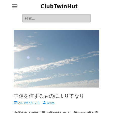
ClubTwinHut
検
索:
中傷を信ずるものによりてなり
投
投
2021年7月17日
kento
稿
稿
日
者
中傷される者は二重に傷つけられる。第一に中傷を言