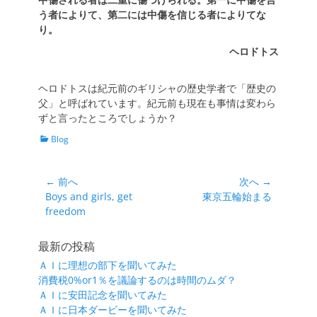
う者によりて、第二には中傷を信じる者によりてな
り。
ヘロドトス
ヘロドトスは紀元前のギリシャの歴史学者で「歴史の
父」と呼ばれています。紀元前も現在も事情は変わら
ずと言ったところでしょうか？
カ
Blog
テ
ゴ
リ
投
← 前へ
次へ →
ー
前
次
Boys and girls, get
東京五輪始まる
稿
の
の
freedom
ナ
投
投
ビ
稿:
稿:
最新の投稿
ゲ
ＡＩに理想の部下を聞いてみた
ー
消費税0%or1％を議論するのは時間のムダ？
シ
ＡＩに安田記念を聞いてみた
ＡＩに日本ダービーを聞いてみた
ョ