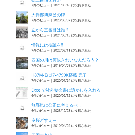
7件のビュー
|
2021/05/16 に投稿された
大伴部博麻呂の碑
7件のビュー
|
2020/05/07 に投稿された
左から三番目は誰？
7件のビュー
|
2021/03/15 に投稿された
情報には検証を!!
7件のビュー
|
2022/08/11 に投稿された
四国の川は何故きれいなんだろう？
7件のビュー
|
2019/04/09 に投稿された
H87M-Eにi7-4790K搭載 完了
7件のビュー
|
2020/07/24 に投稿された
Excelで社外秘文書に透かしを入れる
6件のビュー
|
2020/02/12 に投稿された
無邪気に公正に考えるべし
6件のビュー
|
2023/12/23 に投稿された
夕桜どすえ～
6件のビュー
|
2019/04/02 に投稿された