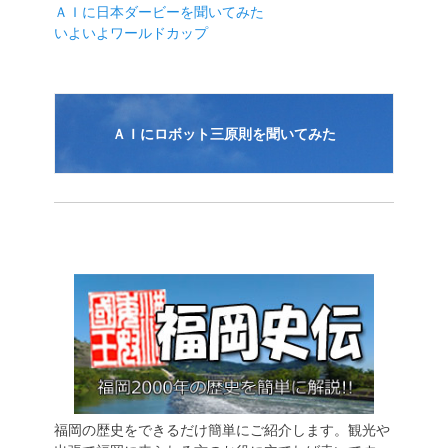
ＡＩに日本ダービーを聞いてみた
ョ
いよいよワールドカップ
ン
ＡＩにロボット三原則を聞いてみた
福岡の歴史をできるだけ簡単にご紹介します。観光や