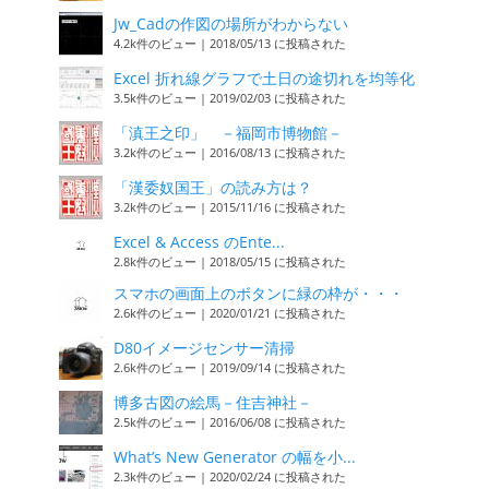
Jw_Cadの作図の場所がわからない
4.2k件のビュー
|
2018/05/13 に投稿された
Excel 折れ線グラフで土日の途切れを均等化
3.5k件のビュー
|
2019/02/03 に投稿された
「滇王之印」 －福岡市博物館－
3.2k件のビュー
|
2016/08/13 に投稿された
「漢委奴国王」の読み方は？
3.2k件のビュー
|
2015/11/16 に投稿された
Excel & Access のEnte...
2.8k件のビュー
|
2018/05/15 に投稿された
スマホの画面上のボタンに緑の枠が・・・
2.6k件のビュー
|
2020/01/21 に投稿された
D80イメージセンサー清掃
2.6k件のビュー
|
2019/09/14 に投稿された
博多古図の絵馬－住吉神社－
2.5k件のビュー
|
2016/06/08 に投稿された
What’s New Generator の幅を小...
2.3k件のビュー
|
2020/02/24 に投稿された