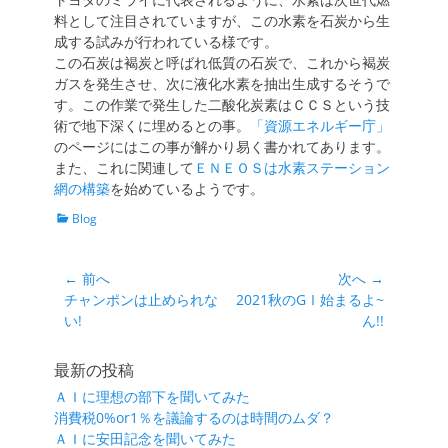
料として注目されていますが、この水素を石炭から生
成する試みが行われている様です。
この石炭は褐炭と呼ばれ低質の石炭で、これから褐炭
ガスを発生させ、次に液化水素を抽出生成するそうで
す。この作業で発生した二酸化炭素はＣＣＳという技
術で地下深くに埋めるとの事。
「資源エネルギー庁」
のページにはこの事が解かり易く書かれてあります。
また、これに関連して
ＥＮＥＯＳは水素ステーション
網の構築
を始めているようです。
カ
Blog
テ
ゴ
リ
投
← 前へ
次へ →
ー
前
次
チャンポンは止められな
2021秋のGⅠ始まるよ~
稿
の
の
い!
ん!!
ナ
投
投
ビ
稿:
稿:
最新の投稿
ゲ
ＡＩに理想の部下を聞いてみた
ー
消費税0%or1％を議論するのは時間のムダ？
シ
ＡＩに安田記念を聞いてみた