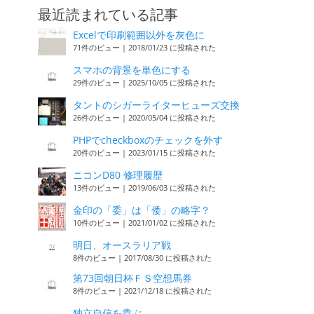
最近読まれている記事
Excelで印刷範囲以外を灰色に
71件のビュー
|
2018/01/23 に投稿された
スマホの背景を単色にする
29件のビュー
|
2025/10/05 に投稿された
タントのシガーライターヒューズ交換
26件のビュー
|
2020/05/04 に投稿された
PHPでcheckboxのチェックを外す
20件のビュー
|
2023/01/15 に投稿された
ニコンD80 修理履歴
13件のビュー
|
2019/06/03 に投稿された
金印の「委」は「倭」の略字？
10件のビュー
|
2021/01/02 に投稿された
明日、オースラリア戦
8件のビュー
|
2017/08/30 に投稿された
第73回朝日杯ＦＳ空想馬券
8件のビュー
|
2021/12/18 に投稿された
独立自信を貴ぶ