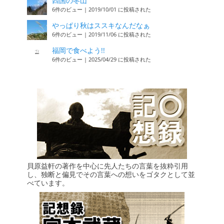
四国の冬山
6件のビュー
|
2019/10/01 に投稿された
やっぱり秋はススキなんだなぁ
6件のビュー
|
2019/11/06 に投稿された
福岡で食べよう!!
6件のビュー
|
2025/04/29 に投稿された
貝原益軒の著作を中心に先人たちの言葉を抜粋引用
し、独断と偏見でその言葉への想いをゴタクとして並
べています。