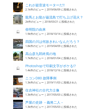
これが超音波モーターだ!!
2.1k件のビュー
|
2019/06/09 に投稿された
龍馬とお龍が巌流島で打ち上げ花火？
2k件のビュー
|
2018/03/21 に投稿された
俗明院の由来
1.9k件のビュー
|
2018/10/14 に投稿された
四国の川は何故きれいなんだろう？
1.8k件のビュー
|
2019/04/09 に投稿された
高山彦九郎終焉の地
1.7k件のビュー
|
2018/01/04 に投稿された
Photoshopで印刷文字がボケる!?
1.4k件のビュー
|
2018/12/16 に投稿された
ニコンD80 故障事例
1.3k件のビュー
|
2019/11/03 に投稿された
住吉神社の古代力士像
1.3k件のビュー
|
2017/05/03 に投稿された
芦屋の史跡 －義将二人－
1.3k件のビュー
|
2017/05/03 に投稿された