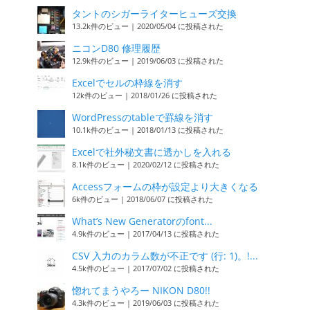
タントのシガーライターヒューズ交換
13.2k件のビュー
|
2020/05/04 に投稿された
ニコンD80 修理履歴
12.9k件のビュー
|
2019/06/03 に投稿された
Excelでセルの枠線を消す
12k件のビュー
|
2018/01/26 に投稿された
WordPressのtableで罫線を消す
10.1k件のビュー
|
2018/01/13 に投稿された
Excelで社外秘文書に透かしを入れる
8.1k件のビュー
|
2020/02/12 に投稿された
Accessフォームの枠が設定より大きくなる
6k件のビュー
|
2018/06/07 に投稿された
What’s New Generatorのfont...
4.9k件のビュー
|
2017/04/13 に投稿された
CSV 入力のカラム数が不正です (行: 1)。!...
4.5k件のビュー
|
2017/07/02 に投稿された
惚れてまうやろー NIKON D80!!
4.3k件のビュー
|
2019/06/03 に投稿された