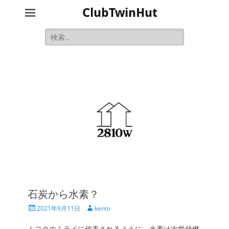
ClubTwinHut
検
索:
石炭から水素？
投
投
2021年9月11日
kento
稿
稿
日
者
トヨタのミライに代表されるように、水素は次世代燃