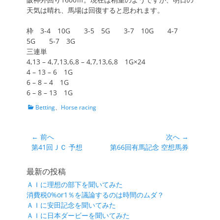
天気は晴れ、馬場は回復すると思われます。
枠 3-4 10G 3-5 5G 3-7 10G 4-7
5G 5-7 3G
三連単
4,13 – 4,7,13,6,8 – 4,7,13,6,8 1G×24
4 – 13 – 6 1G
6 – 8 – 4 1G
6 – 8 – 13 1G
カ
Betting
、
Horse racing
テ
ゴ
リ
投
← 前へ
次へ →
ー
前
次
第41回ＪＣ 予想
第66回有馬記念 空想馬券
稿
の
の
ナ
投
投
最新の投稿
ビ
稿:
稿:
ＡＩに理想の部下を聞いてみた
ゲ
消費税0%or1％を議論するのは時間のムダ？
ー
ＡＩに安田記念を聞いてみた
シ
ＡＩに日本ダービーを聞いてみた