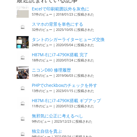
最近読まれている記事
Excelで印刷範囲以外を灰色に
57件のビュー
|
2018/01/23 に投稿された
スマホの背景を単色にする
32件のビュー
|
2025/10/05 に投稿された
タントのシガーライターヒューズ交換
24件のビュー
|
2020/05/04 に投稿された
H87M-Eにi7-4790K搭載 完了
18件のビュー
|
2020/07/24 に投稿された
ニコンD80 修理履歴
13件のビュー
|
2019/06/03 に投稿された
PHPでcheckboxのチェックを外す
13件のビュー
|
2023/01/15 に投稿された
H87M-Eにi7-4790K搭載 ギブアップ
11件のビュー
|
2020/07/23 に投稿された
無邪気に公正に考えるべし
9件のビュー
|
2023/12/23 に投稿された
独立自信を貴ぶ
9件のビュー
|
2021/05/16 に投稿された