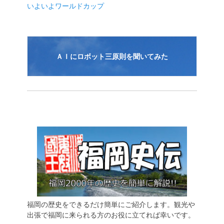
いよいよワールドカップ
ョ
ン
ＡＩにロボット三原則を聞いてみた
福岡の歴史をできるだけ簡単にご紹介します。観光や
出張で福岡に来られる方のお役に立てれば幸いです。