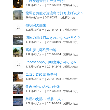
これが超音波モーターだ!!
2.1k件のビュー
|
2019/06/09 に投稿された
龍馬とお龍が巌流島で打ち上げ花火？
2k件のビュー
|
2018/03/21 に投稿された
俗明院の由来
1.9k件のビュー
|
2018/10/14 に投稿された
四国の川は何故きれいなんだろう？
1.8k件のビュー
|
2019/04/09 に投稿された
高山彦九郎終焉の地
1.7k件のビュー
|
2018/01/04 に投稿された
Photoshopで印刷文字がボケる!?
1.4k件のビュー
|
2018/12/16 に投稿された
ニコンD80 故障事例
1.3k件のビュー
|
2019/11/03 に投稿された
住吉神社の古代力士像
1.3k件のビュー
|
2017/05/03 に投稿された
芦屋の史跡 －義将二人－
1.3k件のビュー
|
2017/05/03 に投稿された