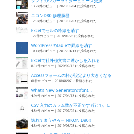
タントのシガーライターヒューズ交換
13.2k件のビュー
|
2020/05/04 に投稿された
ニコンD80 修理履歴
12.9k件のビュー
|
2019/06/03 に投稿された
Excelでセルの枠線を消す
12k件のビュー
|
2018/01/26 に投稿された
WordPressのtableで罫線を消す
10.1k件のビュー
|
2018/01/13 に投稿された
Excelで社外秘文書に透かしを入れる
8.1k件のビュー
|
2020/02/12 に投稿された
Accessフォームの枠が設定より大きくなる
6k件のビュー
|
2018/06/07 に投稿された
What’s New Generatorのfont...
4.9k件のビュー
|
2017/04/13 に投稿された
CSV 入力のカラム数が不正です (行: 1)。!...
4.5k件のビュー
|
2017/07/02 に投稿された
惚れてまうやろー NIKON D80!!
4.3k件のビュー
|
2019/06/03 に投稿された