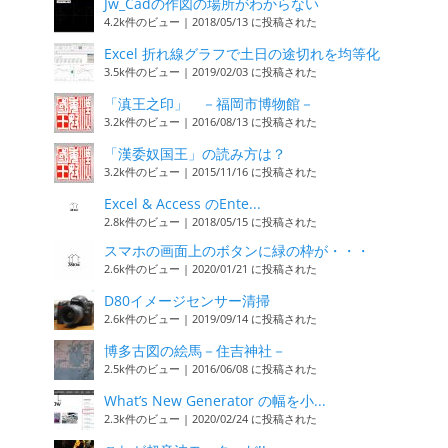
Jw_Cadの作図の場所がわからない
4.2k件のビュー
|
2018/05/13 に投稿された
Excel 折れ線グラフで土日の途切れを均等化
3.5k件のビュー
|
2019/02/03 に投稿された
「滇王之印」 －福岡市博物館－
3.2k件のビュー
|
2016/08/13 に投稿された
「漢委奴国王」の読み方は？
3.2k件のビュー
|
2015/11/16 に投稿された
Excel & Access のEnte...
2.8k件のビュー
|
2018/05/15 に投稿された
スマホの画面上のボタンに緑の枠が・・・
2.6k件のビュー
|
2020/01/21 に投稿された
D80イメージセンサー清掃
2.6k件のビュー
|
2019/09/14 に投稿された
博多古図の絵馬－住吉神社－
2.5k件のビュー
|
2016/06/08 に投稿された
What’s New Generator の幅を小...
2.3k件のビュー
|
2020/02/24 に投稿された