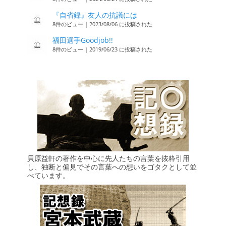
『自省録』友人の抗議には
8件のビュー
|
2023/08/06 に投稿された
福田選手Goodjob!!
8件のビュー
|
2019/06/23 に投稿された
貝原益軒の著作を中心に先人たちの言葉を抜粋引用
し、独断と偏見でその言葉への想いをゴタクとして並
べています。