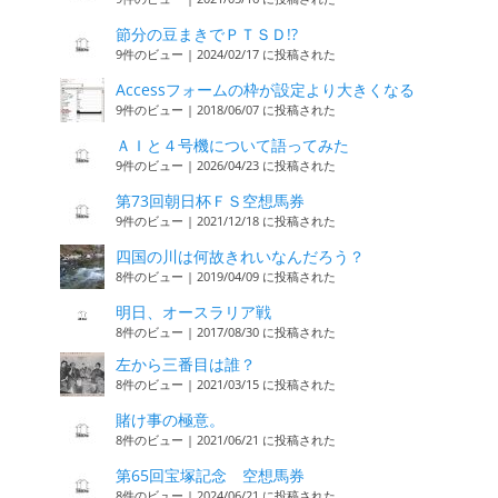
節分の豆まきでＰＴＳＤ!?
9件のビュー
|
2024/02/17 に投稿された
Accessフォームの枠が設定より大きくなる
9件のビュー
|
2018/06/07 に投稿された
ＡＩと４号機について語ってみた
9件のビュー
|
2026/04/23 に投稿された
第73回朝日杯ＦＳ空想馬券
9件のビュー
|
2021/12/18 に投稿された
四国の川は何故きれいなんだろう？
8件のビュー
|
2019/04/09 に投稿された
明日、オースラリア戦
8件のビュー
|
2017/08/30 に投稿された
左から三番目は誰？
8件のビュー
|
2021/03/15 に投稿された
賭け事の極意。
8件のビュー
|
2021/06/21 に投稿された
第65回宝塚記念 空想馬券
8件のビュー
|
2024/06/21 に投稿された