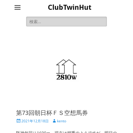
ClubTwinHut
検
索:
第73回朝日杯ＦＳ空想馬券
投
投
2021年12月18日
kento
稿
稿
日
者
阪神外回り1600ｍ。現在は稍重のようですが、明日の