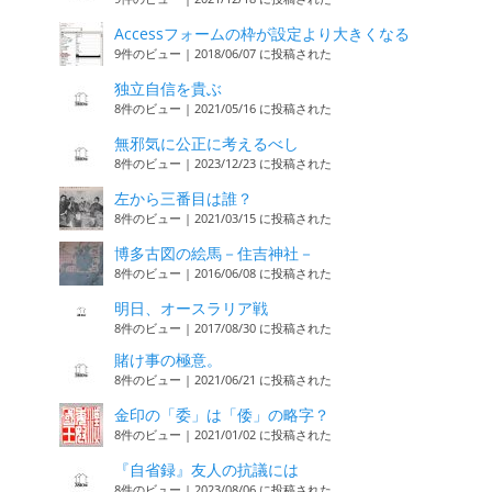
Accessフォームの枠が設定より大きくなる
9件のビュー
|
2018/06/07 に投稿された
独立自信を貴ぶ
8件のビュー
|
2021/05/16 に投稿された
無邪気に公正に考えるべし
8件のビュー
|
2023/12/23 に投稿された
左から三番目は誰？
8件のビュー
|
2021/03/15 に投稿された
博多古図の絵馬－住吉神社－
8件のビュー
|
2016/06/08 に投稿された
明日、オースラリア戦
8件のビュー
|
2017/08/30 に投稿された
賭け事の極意。
8件のビュー
|
2021/06/21 に投稿された
金印の「委」は「倭」の略字？
8件のビュー
|
2021/01/02 に投稿された
『自省録』友人の抗議には
8件のビュー
|
2023/08/06 に投稿された