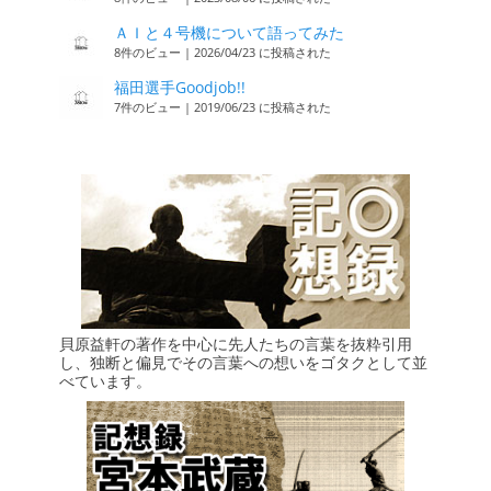
ＡＩと４号機について語ってみた
8件のビュー
|
2026/04/23 に投稿された
福田選手Goodjob!!
7件のビュー
|
2019/06/23 に投稿された
貝原益軒の著作を中心に先人たちの言葉を抜粋引用
し、独断と偏見でその言葉への想いをゴタクとして並
べています。