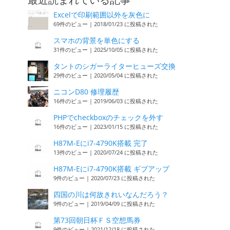
最近読まれている記事
Excelで印刷範囲以外を灰色に
69件のビュー
|
2018/01/23 に投稿された
スマホの背景を単色にする
31件のビュー
|
2025/10/05 に投稿された
タントのシガーライターヒューズ交換
29件のビュー
|
2020/05/04 に投稿された
ニコンD80 修理履歴
16件のビュー
|
2019/06/03 に投稿された
PHPでcheckboxのチェックを外す
16件のビュー
|
2023/01/15 に投稿された
H87M-Eにi7-4790K搭載 完了
13件のビュー
|
2020/07/24 に投稿された
H87M-Eにi7-4790K搭載 ギブアップ
9件のビュー
|
2020/07/23 に投稿された
四国の川は何故きれいなんだろう？
9件のビュー
|
2019/04/09 に投稿された
第73回朝日杯ＦＳ空想馬券
9件のビュー
|
2021/12/18 に投稿された