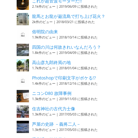
これが超音波モーターだ!!
2.1k件のビュー
|
2019/06/09 に投稿された
龍馬とお龍が巌流島で打ち上げ花火？
2k件のビュー
|
2018/03/21 に投稿された
俗明院の由来
1.9k件のビュー
|
2018/10/14 に投稿された
四国の川は何故きれいなんだろう？
1.8k件のビュー
|
2019/04/09 に投稿された
高山彦九郎終焉の地
1.7k件のビュー
|
2018/01/04 に投稿された
Photoshopで印刷文字がボケる!?
1.4k件のビュー
|
2018/12/16 に投稿された
ニコンD80 故障事例
1.3k件のビュー
|
2019/11/03 に投稿された
住吉神社の古代力士像
1.3k件のビュー
|
2017/05/03 に投稿された
芦屋の史跡 －義将二人－
1.3k件のビュー
|
2017/05/03 に投稿された