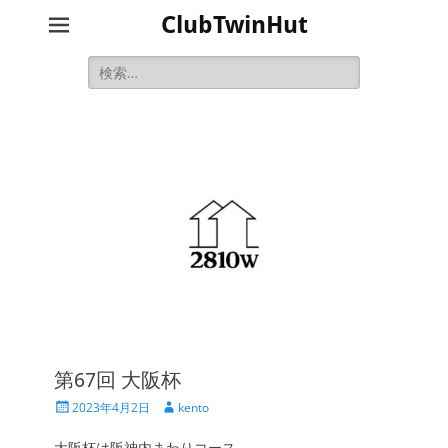
ClubTwinHut
検
索:
第67回 大阪杯
投
投
2023年4月2日
kento
稿
稿
日
者
大阪杯は阪神内まわりコース。