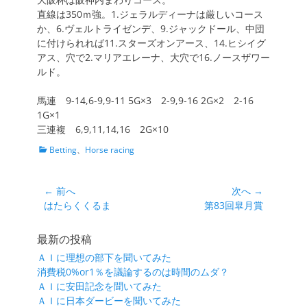
直線は350ｍ強。1.ジェラルディーナは厳しいコース
か、6.ヴェルトライゼンデ、9.ジャックドール、中団
に付けられれば11.スターズオンアース、14.ヒシイグ
アス、穴で2.マリアエレーナ、大穴で16.ノースザワー
ルド。
馬連 9-14,6-9,9-11 5G×3 2-9,9-16 2G×2 2-16
1G×1
三連複 6,9,11,14,16 2G×10
カ
Betting
、
Horse racing
テ
ゴ
リ
投
← 前へ
次へ →
ー
前
次
はたらくくるま
第83回皐月賞
稿
の
の
ナ
投
投
最新の投稿
ビ
稿:
稿:
ＡＩに理想の部下を聞いてみた
ゲ
消費税0%or1％を議論するのは時間のムダ？
ー
ＡＩに安田記念を聞いてみた
シ
ＡＩに日本ダービーを聞いてみた