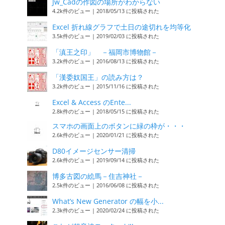
Jw_Cadの作図の場所がわからない
4.2k件のビュー
|
2018/05/13 に投稿された
Excel 折れ線グラフで土日の途切れを均等化
3.5k件のビュー
|
2019/02/03 に投稿された
「滇王之印」 －福岡市博物館－
3.2k件のビュー
|
2016/08/13 に投稿された
「漢委奴国王」の読み方は？
3.2k件のビュー
|
2015/11/16 に投稿された
Excel & Access のEnte...
2.8k件のビュー
|
2018/05/15 に投稿された
スマホの画面上のボタンに緑の枠が・・・
2.6k件のビュー
|
2020/01/21 に投稿された
D80イメージセンサー清掃
2.6k件のビュー
|
2019/09/14 に投稿された
博多古図の絵馬－住吉神社－
2.5k件のビュー
|
2016/06/08 に投稿された
What’s New Generator の幅を小...
2.3k件のビュー
|
2020/02/24 に投稿された