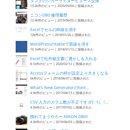
タントのシガーライターヒューズ交換
13.2k件のビュー
|
2020/05/04 に投稿された
ニコンD80 修理履歴
12.9k件のビュー
|
2019/06/03 に投稿された
Excelでセルの枠線を消す
12k件のビュー
|
2018/01/26 に投稿された
WordPressのtableで罫線を消す
10.1k件のビュー
|
2018/01/13 に投稿された
Excelで社外秘文書に透かしを入れる
8.1k件のビュー
|
2020/02/12 に投稿された
Accessフォームの枠が設定より大きくなる
6k件のビュー
|
2018/06/07 に投稿された
What’s New Generatorのfont...
4.9k件のビュー
|
2017/04/13 に投稿された
CSV 入力のカラム数が不正です (行: 1)。!...
4.5k件のビュー
|
2017/07/02 に投稿された
惚れてまうやろー NIKON D80!!
4.3k件のビュー
|
2019/06/03 に投稿された