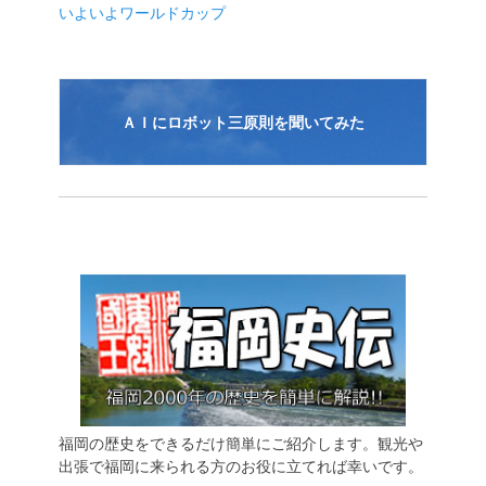
いよいよワールドカップ
ョ
ン
ＡＩにロボット三原則を聞いてみた
福岡の歴史をできるだけ簡単にご紹介します。観光や
出張で福岡に来られる方のお役に立てれば幸いです。