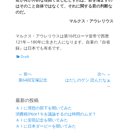
はそのこと自体ではなくて、それに関する君の判断な
のだ。
マルクス・アウレリウス
マルクス・アウレリウスは第16代ローマ皇帝で西暦
121年～180年に生きた人になります。自著の『自省
録』は日本でも有名です。
カ
Draft
テ
ゴ
リ
投
← 前へ
次へ →
ー
前
次
第64回宝塚記念
はだしのゲン 読んだなぁ
稿
の
の
～
ナ
投
投
ビ
稿:
稿:
最新の投稿
ゲ
ＡＩに理想の部下を聞いてみた
ー
消費税0%or1％を議論するのは時間のムダ？
シ
ＡＩに安田記念を聞いてみた
ＡＩに日本ダービーを聞いてみた
ョ