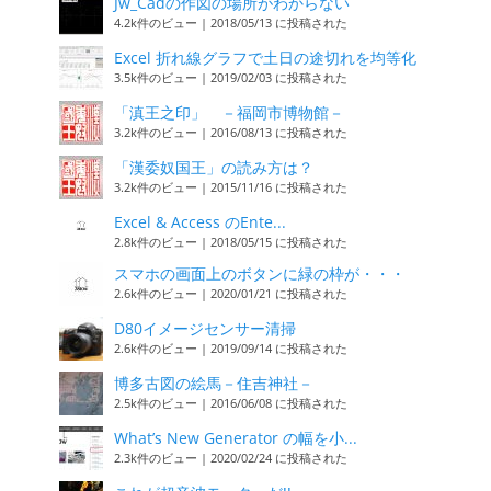
Jw_Cadの作図の場所がわからない
4.2k件のビュー
|
2018/05/13 に投稿された
Excel 折れ線グラフで土日の途切れを均等化
3.5k件のビュー
|
2019/02/03 に投稿された
「滇王之印」 －福岡市博物館－
3.2k件のビュー
|
2016/08/13 に投稿された
「漢委奴国王」の読み方は？
3.2k件のビュー
|
2015/11/16 に投稿された
Excel & Access のEnte...
2.8k件のビュー
|
2018/05/15 に投稿された
スマホの画面上のボタンに緑の枠が・・・
2.6k件のビュー
|
2020/01/21 に投稿された
D80イメージセンサー清掃
2.6k件のビュー
|
2019/09/14 に投稿された
博多古図の絵馬－住吉神社－
2.5k件のビュー
|
2016/06/08 に投稿された
What’s New Generator の幅を小...
2.3k件のビュー
|
2020/02/24 に投稿された