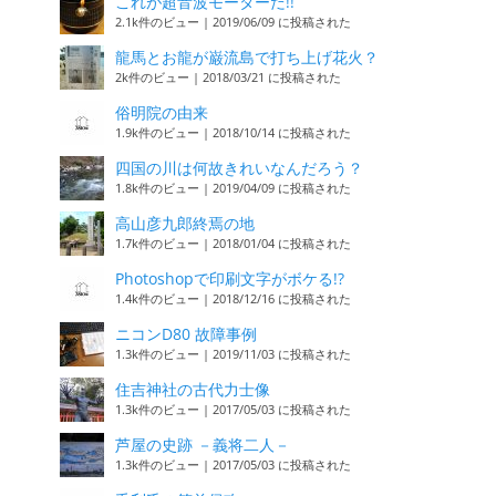
これが超音波モーターだ!!
2.1k件のビュー
|
2019/06/09 に投稿された
龍馬とお龍が巌流島で打ち上げ花火？
2k件のビュー
|
2018/03/21 に投稿された
俗明院の由来
1.9k件のビュー
|
2018/10/14 に投稿された
四国の川は何故きれいなんだろう？
1.8k件のビュー
|
2019/04/09 に投稿された
高山彦九郎終焉の地
1.7k件のビュー
|
2018/01/04 に投稿された
Photoshopで印刷文字がボケる!?
1.4k件のビュー
|
2018/12/16 に投稿された
ニコンD80 故障事例
1.3k件のビュー
|
2019/11/03 に投稿された
住吉神社の古代力士像
1.3k件のビュー
|
2017/05/03 に投稿された
芦屋の史跡 －義将二人－
1.3k件のビュー
|
2017/05/03 に投稿された