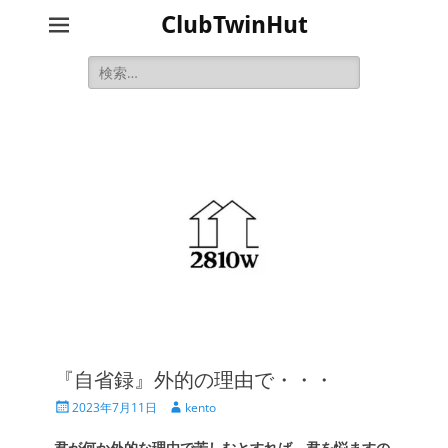
ClubTwinHut
検
索:
『自省録』外的の理由で・・・
投
投
2023年7月11日
kento
稿
稿
日
者
君が何か外的な理由で苦しむとすれば、君を悩ますの