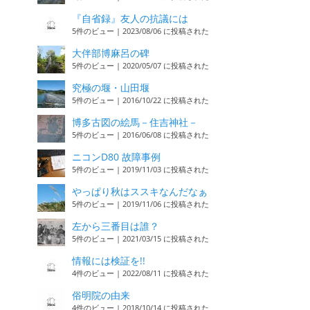
『自省録』友人の抗議には
5件のビュー
|
2023/08/06 に投稿された
大伴部博麻呂の碑
5件のビュー
|
2020/05/07 に投稿された
究極の堰・山田堰
5件のビュー
|
2016/10/22 に投稿された
博多古図の絵馬－住吉神社－
5件のビュー
|
2016/06/08 に投稿された
ニコンD80 故障事例
5件のビュー
|
2019/11/03 に投稿された
やっぱり秋はススキなんだなぁ
5件のビュー
|
2019/11/06 に投稿された
左から三番目は誰？
5件のビュー
|
2021/03/15 に投稿された
情報には検証を!!
4件のビュー
|
2022/08/11 に投稿された
俗明院の由来
4件のビュー
|
2018/10/14 に投稿された