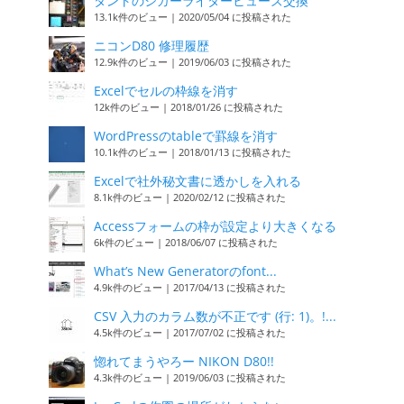
タントのシガーライターヒューズ交換
13.1k件のビュー
|
2020/05/04 に投稿された
ニコンD80 修理履歴
12.9k件のビュー
|
2019/06/03 に投稿された
Excelでセルの枠線を消す
12k件のビュー
|
2018/01/26 に投稿された
WordPressのtableで罫線を消す
10.1k件のビュー
|
2018/01/13 に投稿された
Excelで社外秘文書に透かしを入れる
8.1k件のビュー
|
2020/02/12 に投稿された
Accessフォームの枠が設定より大きくなる
6k件のビュー
|
2018/06/07 に投稿された
What’s New Generatorのfont...
4.9k件のビュー
|
2017/04/13 に投稿された
CSV 入力のカラム数が不正です (行: 1)。!...
4.5k件のビュー
|
2017/07/02 に投稿された
惚れてまうやろー NIKON D80!!
4.3k件のビュー
|
2019/06/03 に投稿された