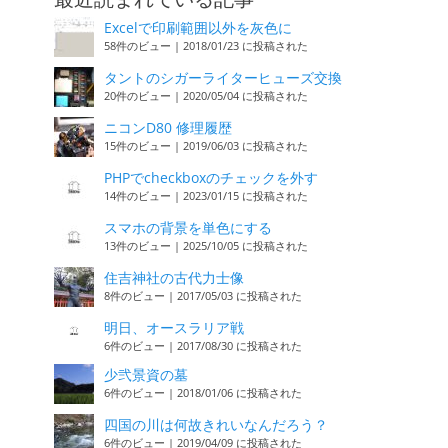
Excelで印刷範囲以外を灰色に
58件のビュー
|
2018/01/23 に投稿された
タントのシガーライターヒューズ交換
20件のビュー
|
2020/05/04 に投稿された
ニコンD80 修理履歴
15件のビュー
|
2019/06/03 に投稿された
PHPでcheckboxのチェックを外す
14件のビュー
|
2023/01/15 に投稿された
スマホの背景を単色にする
13件のビュー
|
2025/10/05 に投稿された
住吉神社の古代力士像
8件のビュー
|
2017/05/03 に投稿された
明日、オースラリア戦
6件のビュー
|
2017/08/30 に投稿された
少弐景資の墓
6件のビュー
|
2018/01/06 に投稿された
四国の川は何故きれいなんだろう？
6件のビュー
|
2019/04/09 に投稿された