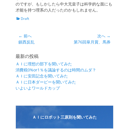
のですが、もしかしたら中大兄皇子は科学的な面にも
才能を持つ理系の人だったのかもしれません。
カ
Draft
テ
ゴ
リ
投
← 前へ
次へ →
ー
前
次
鎮西反乱
第76回皐月賞、馬券
稿
の
の
ナ
投
投
最新の投稿
ビ
稿:
稿:
ＡＩに理想の部下を聞いてみた
ゲ
消費税0%or1％を議論するのは時間のムダ？
ー
ＡＩに安田記念を聞いてみた
シ
ＡＩに日本ダービーを聞いてみた
いよいよワールドカップ
ョ
ン
ＡＩにロボット三原則を聞いてみた