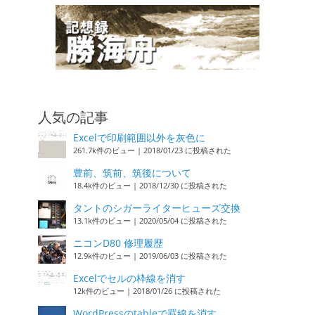
人気の記事
Excelで印刷範囲以外を灰色に
261.7k件のビュー
|
2018/01/23 に投稿された
豊前、筑前、筑後について
18.4k件のビュー
|
2018/12/30 に投稿された
タントのシガーライターヒューズ交換
13.1k件のビュー
|
2020/05/04 に投稿された
ニコンD80 修理履歴
12.9k件のビュー
|
2019/06/03 に投稿された
Excelでセルの枠線を消す
12k件のビュー
|
2018/01/26 に投稿された
WordPressのtableで罫線を消す