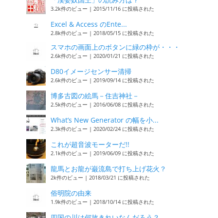
3.2k件のビュー
|
2015/11/16 に投稿された
Excel & Access のEnte...
2.8k件のビュー
|
2018/05/15 に投稿された
スマホの画面上のボタンに緑の枠が・・・
2.6k件のビュー
|
2020/01/21 に投稿された
D80イメージセンサー清掃
2.6k件のビュー
|
2019/09/14 に投稿された
博多古図の絵馬－住吉神社－
2.5k件のビュー
|
2016/06/08 に投稿された
What’s New Generator の幅を小...
2.3k件のビュー
|
2020/02/24 に投稿された
これが超音波モーターだ!!
2.1k件のビュー
|
2019/06/09 に投稿された
龍馬とお龍が巌流島で打ち上げ花火？
2k件のビュー
|
2018/03/21 に投稿された
俗明院の由来
1.9k件のビュー
|
2018/10/14 に投稿された
四国の川は何故きれいなんだろう？