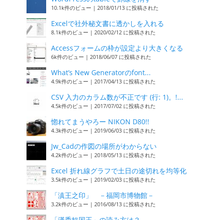
10.1k件のビュー
|
2018/01/13 に投稿された
Excelで社外秘文書に透かしを入れる
8.1k件のビュー
|
2020/02/12 に投稿された
Accessフォームの枠が設定より大きくなる
6k件のビュー
|
2018/06/07 に投稿された
What’s New Generatorのfont...
4.9k件のビュー
|
2017/04/13 に投稿された
CSV 入力のカラム数が不正です (行: 1)。!...
4.5k件のビュー
|
2017/07/02 に投稿された
惚れてまうやろー NIKON D80!!
4.3k件のビュー
|
2019/06/03 に投稿された
Jw_Cadの作図の場所がわからない
4.2k件のビュー
|
2018/05/13 に投稿された
Excel 折れ線グラフで土日の途切れを均等化
3.5k件のビュー
|
2019/02/03 に投稿された
「滇王之印」 －福岡市博物館－
3.2k件のビュー
|
2016/08/13 に投稿された
「漢委奴国王」の読み方は？