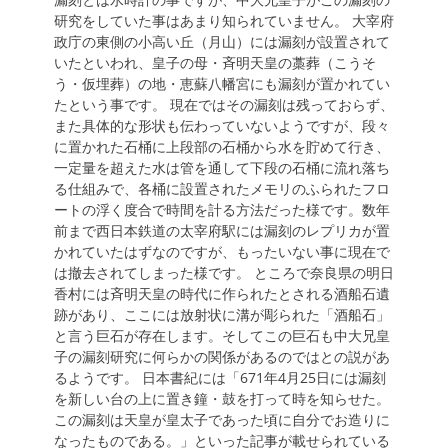
研究をしていた事はあまり知られていません。 大宰府
政庁の東側の小高い丘（月山）には漏刻が設置されて
いたといわれ、皇子の母・斉明天皇の藁葬（こうそ
う・仮埋葬）の地・恵蘇八幡宮にも漏刻が置かれてい
たという事です。 現在ではその漏刻は残っておらず、
また具体的な形状も伝わっていないようですが、段々
に置かれた石桶に上段部の石桶から水を貯めて行き、
一定量を超えた水は管を通して下段の石桶に流れ落ち
る仕組みで、各桶に設置されたメモリのふられたフロ
ートの浮く度合で時間を計る方法だった様です。数年
前まで西日本鉄道の太宰府駅には漏刻のレプリカが置
かれていたはずなのですが、もったいない事に現在で
は撤去されてしまった様です。 ところで奈良県の明日
香村には斉明天皇の時代に作られたとされる酒船石遺
跡があり、ここには放射状に溝が彫られた「酒船石」
と言う巨石が存在します。そしてこの巨石も中大兄皇
子の漏刻研究に何らかの関係があるのではとの説があ
るようです。 日本書紀には「671年4月25日には漏刻
を新しい台の上に置き鐘・鼓を打って時を知らせた。
この漏刻は天皇が皇太子であった頃に自分でお造りに
なったものである。」といった記事が載せられている