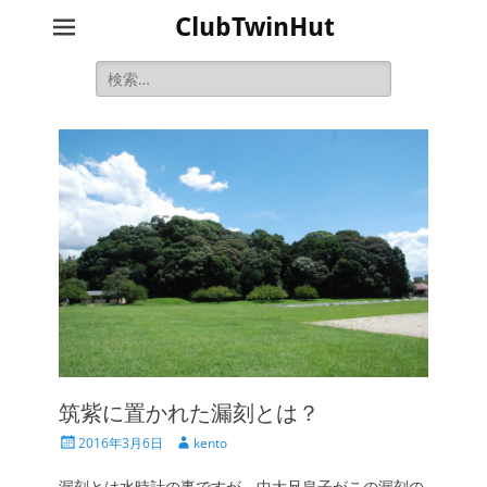
ClubTwinHut
検
索:
筑紫に置かれた漏刻とは？
投
投
2016年3月6日
kento
稿
稿
日
者
漏刻とは水時計の事ですが、中大兄皇子がこの漏刻の