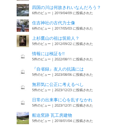
四国の川は何故きれいなんだろう？
6件のビュー
|
2019/04/09 に投稿された
住吉神社の古代力士像
6件のビュー
|
2017/05/03 に投稿された
上杉鷹山の祖は筑前人？
5件のビュー
|
2012/09/22 に投稿された
情報には検証を!!
5件のビュー
|
2022/08/11 に投稿された
『自省録』友人の抗議には
5件のビュー
|
2023/08/06 に投稿された
無邪気に公正に考えるべし
5件のビュー
|
2023/12/23 に投稿された
日常の出来事に心を乱すなかれ
5件のビュー
|
2023/12/31 に投稿された
船迫窯跡 瓦工房建物
5件のビュー
|
2018/01/04 に投稿された