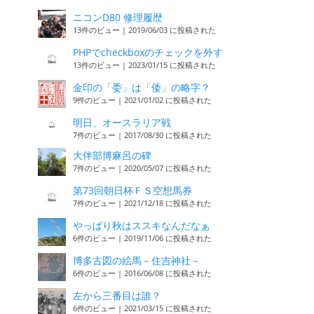
ニコンD80 修理履歴
13件のビュー
|
2019/06/03 に投稿された
PHPでcheckboxのチェックを外す
13件のビュー
|
2023/01/15 に投稿された
金印の「委」は「倭」の略字？
9件のビュー
|
2021/01/02 に投稿された
明日、オースラリア戦
7件のビュー
|
2017/08/30 に投稿された
大伴部博麻呂の碑
7件のビュー
|
2020/05/07 に投稿された
第73回朝日杯ＦＳ空想馬券
7件のビュー
|
2021/12/18 に投稿された
やっぱり秋はススキなんだなぁ
6件のビュー
|
2019/11/06 に投稿された
博多古図の絵馬－住吉神社－
6件のビュー
|
2016/06/08 に投稿された
左から三番目は誰？
6件のビュー
|
2021/03/15 に投稿された