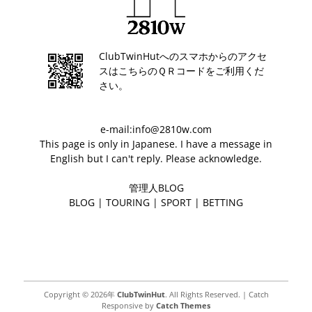
ClubTwinHutへのスマホからのアクセ
スはこちらのＱＲコードをご利用くだ
さい。
e-mail:info@2810w.com
This page is only in Japanese. I have a message in
English but I can't reply. Please acknowledge.
管理人BLOG
BLOG
|
TOURING
|
SPORT
|
BETTING
Copyright © 2026年
ClubTwinHut
. All Rights Reserved. | Catch
Responsive by
Catch Themes