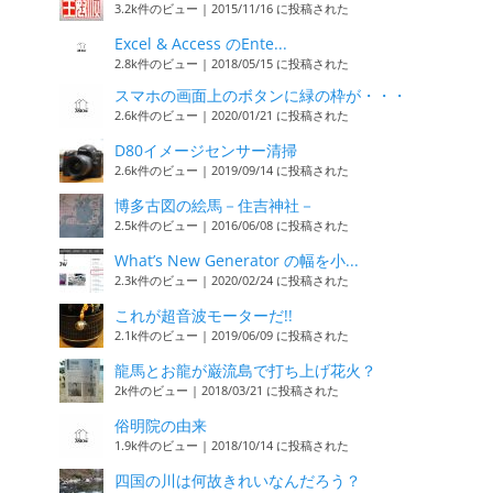
3.2k件のビュー
|
2015/11/16 に投稿された
Excel & Access のEnte...
2.8k件のビュー
|
2018/05/15 に投稿された
スマホの画面上のボタンに緑の枠が・・・
2.6k件のビュー
|
2020/01/21 に投稿された
D80イメージセンサー清掃
2.6k件のビュー
|
2019/09/14 に投稿された
博多古図の絵馬－住吉神社－
2.5k件のビュー
|
2016/06/08 に投稿された
What’s New Generator の幅を小...
2.3k件のビュー
|
2020/02/24 に投稿された
これが超音波モーターだ!!
2.1k件のビュー
|
2019/06/09 に投稿された
龍馬とお龍が巌流島で打ち上げ花火？
2k件のビュー
|
2018/03/21 に投稿された
俗明院の由来
1.9k件のビュー
|
2018/10/14 に投稿された
四国の川は何故きれいなんだろう？