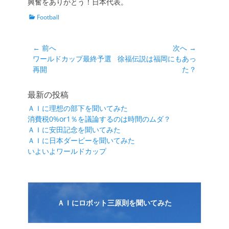
興奮をありがとう！日本代表。
カ
Football
テ
ゴ
リ
投
← 前へ
次へ →
ー
前
次
ワールドカップ最終予選
徐福伝説は福岡にもあっ
稿
の
の
再開
た？
ナ
投
投
ビ
稿:
稿:
最新の投稿
ゲ
ＡＩに理想の部下を聞いてみた
ー
消費税0%or1％を議論するのは時間のムダ？
シ
ＡＩに安田記念を聞いてみた
ＡＩに日本ダービーを聞いてみた
ョ
いよいよワールドカップ
ン
ＡＩにロボット三原則を聞いてみた