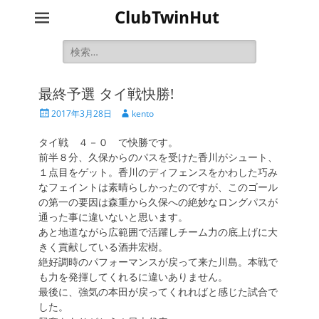
ClubTwinHut
検
索:
最終予選 タイ戦快勝!
投
投
2017年3月28日
kento
稿
稿
日
者
タイ戦 ４－０ で快勝です。
前半８分、久保からのパスを受けた香川がシュート、
１点目をゲット。香川のディフェンスをかわした巧み
なフェイントは素晴らしかったのですが、このゴール
の第一の要因は森重から久保への絶妙なロングパスが
通った事に違いないと思います。
あと地道ながら広範囲で活躍しチーム力の底上げに大
きく貢献している酒井宏樹。
絶好調時のパフォーマンスが戻って来た川島。本戦で
も力を発揮してくれるに違いありません。
最後に、強気の本田が戻ってくれればと感じた試合で
した。