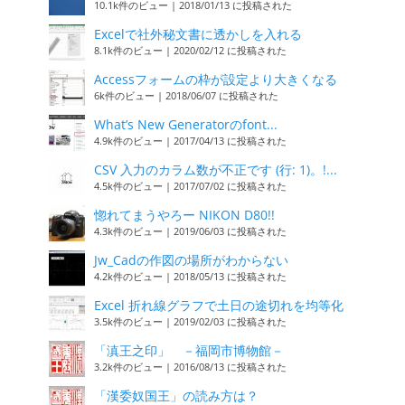
10.1k件のビュー
|
2018/01/13 に投稿された
Excelで社外秘文書に透かしを入れる
8.1k件のビュー
|
2020/02/12 に投稿された
Accessフォームの枠が設定より大きくなる
6k件のビュー
|
2018/06/07 に投稿された
What’s New Generatorのfont...
4.9k件のビュー
|
2017/04/13 に投稿された
CSV 入力のカラム数が不正です (行: 1)。!...
4.5k件のビュー
|
2017/07/02 に投稿された
惚れてまうやろー NIKON D80!!
4.3k件のビュー
|
2019/06/03 に投稿された
Jw_Cadの作図の場所がわからない
4.2k件のビュー
|
2018/05/13 に投稿された
Excel 折れ線グラフで土日の途切れを均等化
3.5k件のビュー
|
2019/02/03 に投稿された
「滇王之印」 －福岡市博物館－
3.2k件のビュー
|
2016/08/13 に投稿された
「漢委奴国王」の読み方は？