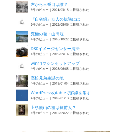
左から三番目は誰？
5件のビュー
|
2021/03/15 に投稿された
『自省録』友人の抗議には
5件のビュー
|
2023/08/06 に投稿された
究極の堰・山田堰
4件のビュー
|
2016/10/22 に投稿された
D80イメージセンサー清掃
4件のビュー
|
2019/09/14 に投稿された
win11マシンセットアップ
4件のビュー
|
2025/06/05 に投稿された
高松兄弟生誕の地
4件のビュー
|
2018/01/04 に投稿された
WordPressのtableで罫線を消す
4件のビュー
|
2018/01/13 に投稿された
上杉鷹山の祖は筑前人？
4件のビュー
|
2012/09/22 に投稿された