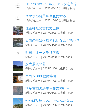
PHPでcheckboxのチェックを外す
14件のビュー
|
2023/01/15 に投稿された
スマホの背景を単色にする
13件のビュー
|
2025/10/05 に投稿された
住吉神社の古代力士像
7件のビュー
|
2017/05/03 に投稿された
四国の川は何故きれいなんだろう？
6件のビュー
|
2019/04/09 に投稿された
明日、オースラリア戦
6件のビュー
|
2017/08/30 に投稿された
少弐景資の墓
6件のビュー
|
2018/01/06 に投稿された
ニコンD80 故障事例
5件のビュー
|
2019/11/03 に投稿された
博多古図の絵馬－住吉神社－
5件のビュー
|
2016/06/08 に投稿された
やっぱり秋はススキなんだなぁ
5件のビュー
|
2019/11/06 に投稿された