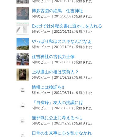
6件のビュー
|
2021/03/15 に投稿された
博多古図の絵馬－住吉神社－
6件のビュー
|
2016/06/08 に投稿された
Excelで社外秘文書に透かしを入れる
6件のビュー
|
2020/02/12 に投稿された
やっぱり秋はススキなんだなぁ
6件のビュー
|
2019/11/06 に投稿された
住吉神社の古代力士像
6件のビュー
|
2017/05/03 に投稿された
上杉鷹山の祖は筑前人？
5件のビュー
|
2012/09/22 に投稿された
情報には検証を!!
5件のビュー
|
2022/08/11 に投稿された
『自省録』友人の抗議には
5件のビュー
|
2023/08/06 に投稿された
無邪気に公正に考えるべし
5件のビュー
|
2023/12/23 に投稿された
日常の出来事に心を乱すなかれ