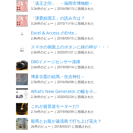
「滇王之印」 －福岡市博物館－
3.2k件のビュー
|
2016/08/13 に投稿された
「漢委奴国王」の読み方は？
3.2k件のビュー
|
2015/11/16 に投稿された
Excel & Access のEnte...
2.8k件のビュー
|
2018/05/15 に投稿された
スマホの画面上のボタンに緑の枠が・・・
2.6k件のビュー
|
2020/01/21 に投稿された
D80イメージセンサー清掃
2.6k件のビュー
|
2019/09/14 に投稿された
博多古図の絵馬－住吉神社－
2.5k件のビュー
|
2016/06/08 に投稿された
What’s New Generator の幅を小...
2.3k件のビュー
|
2020/02/24 に投稿された
これが超音波モーターだ!!
2.1k件のビュー
|
2019/06/09 に投稿された
龍馬とお龍が巌流島で打ち上げ花火？
2k件のビュー
|
2018/03/21 に投稿された