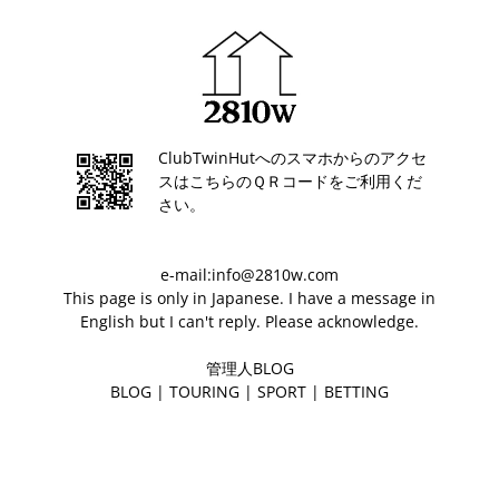
ClubTwinHutへのスマホからのアクセ
スはこちらのＱＲコードをご利用くだ
さい。
e-mail:info@2810w.com
This page is only in Japanese. I have a message in
English but I can't reply. Please acknowledge.
管理人BLOG
BLOG
|
TOURING
|
SPORT
|
BETTING