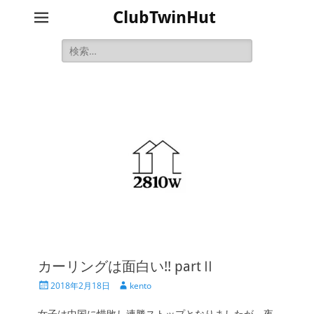
ClubTwinHut
検
索:
カーリングは面白い!! partⅡ
投
投
2018年2月18日
kento
稿
稿
日
者
女子は中国に惜敗し連勝ストップとなりましたが、夜