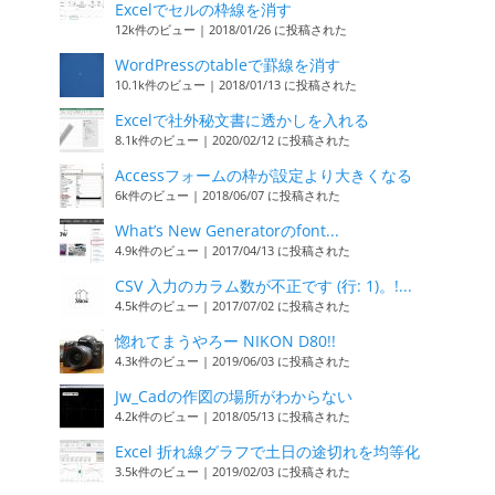
Excelでセルの枠線を消す
12k件のビュー
|
2018/01/26 に投稿された
WordPressのtableで罫線を消す
10.1k件のビュー
|
2018/01/13 に投稿された
Excelで社外秘文書に透かしを入れる
8.1k件のビュー
|
2020/02/12 に投稿された
Accessフォームの枠が設定より大きくなる
6k件のビュー
|
2018/06/07 に投稿された
What’s New Generatorのfont...
4.9k件のビュー
|
2017/04/13 に投稿された
CSV 入力のカラム数が不正です (行: 1)。!...
4.5k件のビュー
|
2017/07/02 に投稿された
惚れてまうやろー NIKON D80!!
4.3k件のビュー
|
2019/06/03 に投稿された
Jw_Cadの作図の場所がわからない
4.2k件のビュー
|
2018/05/13 に投稿された
Excel 折れ線グラフで土日の途切れを均等化
3.5k件のビュー
|
2019/02/03 に投稿された