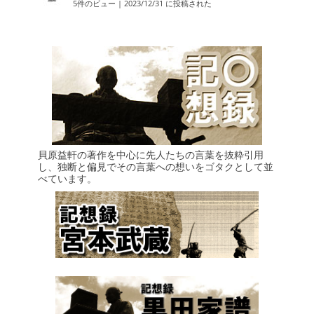
5件のビュー
|
2023/12/31 に投稿された
貝原益軒の著作を中心に先人たちの言葉を抜粋引用
し、独断と偏見でその言葉への想いをゴタクとして並
べています。