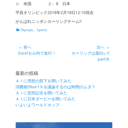
☆ 米国 2－ 8 日本
平昌オリンピック2018年2月18日12:10現在
がんばれニッポンカーリングチーム!!
カ
Olympic
、
Sports
テ
ゴ
リ
投
← 前へ
次へ →
ー
前
次
Excelセル内で改行！
カーリングは面白い!!
稿
の
の
partⅢ
ナ
投
投
ビ
稿:
稿:
最新の投稿
ゲ
ＡＩに理想の部下を聞いてみた
ー
消費税0%or1％を議論するのは時間のムダ？
シ
ＡＩに安田記念を聞いてみた
ＡＩに日本ダービーを聞いてみた
ョ
いよいよワールドカップ
ン