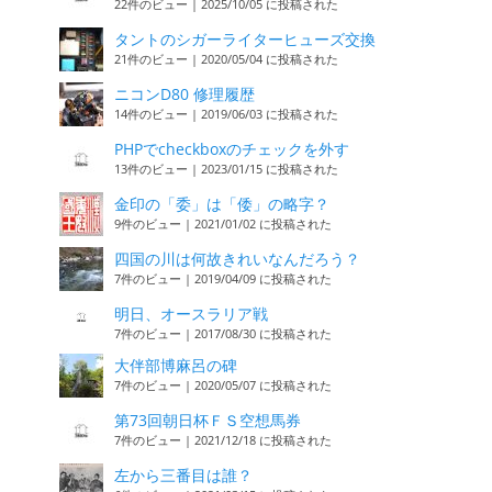
22件のビュー
|
2025/10/05 に投稿された
タントのシガーライターヒューズ交換
21件のビュー
|
2020/05/04 に投稿された
ニコンD80 修理履歴
14件のビュー
|
2019/06/03 に投稿された
PHPでcheckboxのチェックを外す
13件のビュー
|
2023/01/15 に投稿された
金印の「委」は「倭」の略字？
9件のビュー
|
2021/01/02 に投稿された
四国の川は何故きれいなんだろう？
7件のビュー
|
2019/04/09 に投稿された
明日、オースラリア戦
7件のビュー
|
2017/08/30 に投稿された
大伴部博麻呂の碑
7件のビュー
|
2020/05/07 に投稿された
第73回朝日杯ＦＳ空想馬券
7件のビュー
|
2021/12/18 に投稿された
左から三番目は誰？