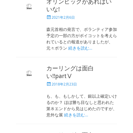
オリンピックがあればい
いな!
投
2021年2月6日
稿
日
森元首相の発言で、ボランティア参加
予定の一部の方がボイコットを考えら
れているとの報道がありましたが、
元々ボラン
続きを読む…
カーリングは面白
い!!partⅤ
投
2018年2月23日
稿
日
も、も、もしかして、銀以上確定いけ
るのか？ ほぼ勝ち目なしと思われた
第８エンドから見はじめたのですが、
意外な展
続きを読む…