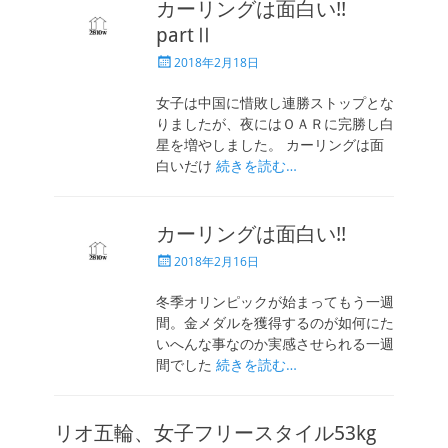
カーリングは面白い!!
partⅡ
投
2018年2月18日
稿
日
女子は中国に惜敗し連勝ストップとな
りましたが、夜にはＯＡＲに完勝し白
星を増やしました。 カーリングは面
白いだけ
続きを読む…
カーリングは面白い!!
投
2018年2月16日
稿
日
冬季オリンピックが始まってもう一週
間。金メダルを獲得するのが如何にた
いへんな事なのか実感させられる一週
間でした
続きを読む…
リオ五輪、女子フリースタイル53kg