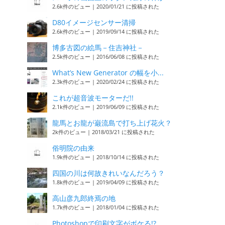
2.6k件のビュー
|
2020/01/21 に投稿された
D80イメージセンサー清掃
2.6k件のビュー
|
2019/09/14 に投稿された
博多古図の絵馬－住吉神社－
2.5k件のビュー
|
2016/06/08 に投稿された
What’s New Generator の幅を小...
2.3k件のビュー
|
2020/02/24 に投稿された
これが超音波モーターだ!!
2.1k件のビュー
|
2019/06/09 に投稿された
龍馬とお龍が巌流島で打ち上げ花火？
2k件のビュー
|
2018/03/21 に投稿された
俗明院の由来
1.9k件のビュー
|
2018/10/14 に投稿された
四国の川は何故きれいなんだろう？
1.8k件のビュー
|
2019/04/09 に投稿された
高山彦九郎終焉の地
1.7k件のビュー
|
2018/01/04 に投稿された
Photoshopで印刷文字がボケる!?