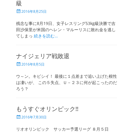
級
投
2016年8月25日
稿
日
残念な事に8月19日、女子レスリング53kg級決勝で吉
田沙保里が米国のヘレン・マルーリスに敗れ金を逃し
てしまっ
続きを読む…
ナイジェリア戦敗退
投
2016年8月5日
稿
日
ウ～ン。キビシイ！ 最後に１点差まで追い上げた根性
は凄いが、 この５失点、Ｕ－２３に何が起こったのだ
ろう？
もうすぐオリンピック!!
投
2016年7月30日
稿
日
リオオリンピック サッカー予選リーグ ８月５日