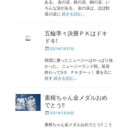
ある。 金の涙、銀の涙、銅の涙、い
ろんな涙がある。 金の涙は、ほぼ歓
喜の涙に
続きを読む…
五輪準々決勝ＰＫはドキ
ドキ!
投
2021年7月31日
稿
日
韓国に勝ったニュージーはやっぱり強
かった。 ニュージーランド戦、延長
終わって0-0 ＰＫダーっ！ 運を天に
任す
続きを読む…
素根ちゃん金メダルおめ
でとう!!
投
2021年7月30日
稿
日
素根ちゃん金メダルおめでとう!! こう