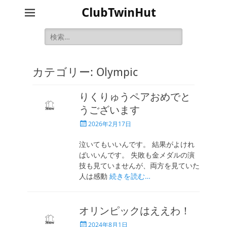
ClubTwinHut
検
索:
カテゴリー:
Olympic
りくりゅうペアおめでと
うございます
投
2026年2月17日
稿
日
泣いてもいいんです。 結果がよけれ
ばいいんです。 失敗も金メダルの演
技も見ていませんが、両方を見ていた
人は感動
続きを読む…
オリンピックはええわ！
投
2024年8月1日