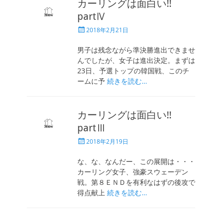
カーリングは面白い!!
partⅣ
投
2018年2月21日
稿
日
男子は残念ながら準決勝進出できませ
んでしたが、女子は進出決定。まずは
23日、予選トップの韓国戦、このチ
ームに予
続きを読む…
カーリングは面白い!!
partⅢ
投
2018年2月19日
稿
日
な、な、なんだー、この展開は・・・
カーリング女子、強豪スウェーデン
戦。第８ＥＮＤを有利なはずの後攻で
得点献上
続きを読む…