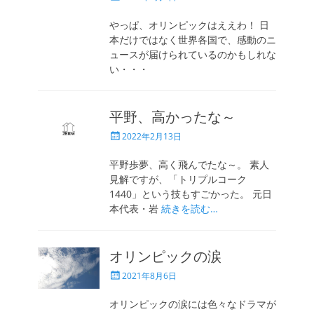
稿
日
やっぱ、オリンピックはええわ！ 日
本だけではなく世界各国で、感動のニ
ュースが届けられているのかもしれな
い・・・
平野、高かったな～
投
2022年2月13日
稿
日
平野歩夢、高く飛んでたな～。 素人
見解ですが、「トリプルコーク
1440」という技もすごかった。 元日
本代表・岩
続きを読む…
オリンピックの涙
投
2021年8月6日
稿
日
オリンピックの涙には色々なドラマが