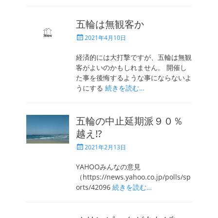
五輪は無観客か
投
2021年4月10日
稿
日
経済的には大打撃ですが、五輪は無観
客がよいのかもしれません。 開催し
た事を後悔するような事にならないよ
うにする
続きを読む…
五輪の中止延期派９０％
越え!?
投
2021年2月13日
稿
日
YAHOOみんなの意見
（https://news.yahoo.co.jp/polls/sp
orts/42096
続きを読む…