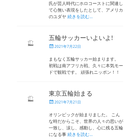
氏が芸人時代にホロコーストに関連し
て心無い表現をしたとして、アメリカ
のユダヤ
続きを読む…
五輪サッカーいよいよ!
投
2021年7月22日
稿
日
まもなく五輪サッカー始まります。
初戦は南アフリカ戦、久々に本気モー
ドで観戦です。 頑張れニッポン！！
東京五輪始まる
投
2021年7月21日
稿
日
オリンピックが始まりました。 こん
な時だからこそ、世界の人々の思いが
一致し、涙し、感動し、心に残る五輪
になる事
続きを読む…