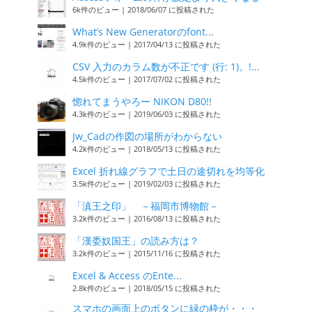
6k件のビュー
|
2018/06/07 に投稿された
What’s New Generatorのfont...
4.9k件のビュー
|
2017/04/13 に投稿された
CSV 入力のカラム数が不正です (行: 1)。!...
4.5k件のビュー
|
2017/07/02 に投稿された
惚れてまうやろー NIKON D80!!
4.3k件のビュー
|
2019/06/03 に投稿された
Jw_Cadの作図の場所がわからない
4.2k件のビュー
|
2018/05/13 に投稿された
Excel 折れ線グラフで土日の途切れを均等化
3.5k件のビュー
|
2019/02/03 に投稿された
「滇王之印」 －福岡市博物館－
3.2k件のビュー
|
2016/08/13 に投稿された
「漢委奴国王」の読み方は？
3.2k件のビュー
|
2015/11/16 に投稿された
Excel & Access のEnte...
2.8k件のビュー
|
2018/05/15 に投稿された
スマホの画面上のボタンに緑の枠が・・・