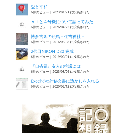
愛と平和
6件のビュー
|
2023/01/21 に投稿された
ＡＩと４号機について語ってみた
6件のビュー
|
2026/04/23 に投稿された
博多古図の絵馬－住吉神社－
6件のビュー
|
2016/06/08 に投稿された
2代目NIKON D80 完成
6件のビュー
|
2019/09/01 に投稿された
『自省録』友人の抗議には
6件のビュー
|
2023/08/06 に投稿された
Excelで社外秘文書に透かしを入れる
6件のビュー
|
2020/02/12 に投稿された