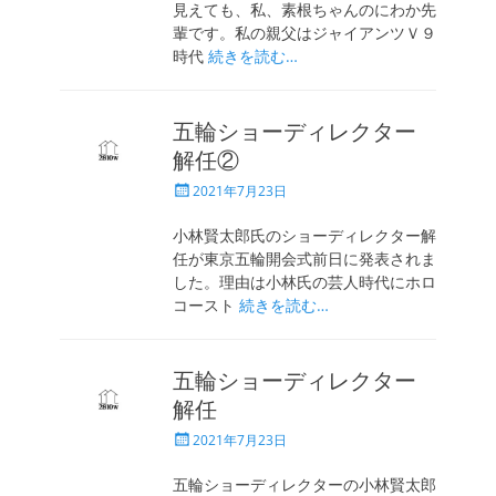
見えても、私、素根ちゃんのにわか先
輩です。私の親父はジャイアンツＶ９
時代
続きを読む…
五輪ショーディレクター
解任②
投
2021年7月23日
稿
日
小林賢太郎氏のショーディレクター解
任が東京五輪開会式前日に発表されま
した。理由は小林氏の芸人時代にホロ
コースト
続きを読む…
五輪ショーディレクター
解任
投
2021年7月23日
稿
日
五輪ショーディレクターの小林賢太郎