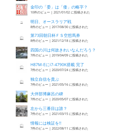
金印の「委」は「倭」の略字？
10件のビュー
|
2021/01/02 に投稿された
明日、オースラリア戦
8件のビュー
|
2017/08/30 に投稿された
第73回朝日杯ＦＳ空想馬券
8件のビュー
|
2021/12/18 に投稿された
四国の川は何故きれいなんだろう？
7件のビュー
|
2019/04/09 に投稿された
H87M-Eにi7-4790K搭載 完了
7件のビュー
|
2020/07/24 に投稿された
独立自信を貴ぶ
7件のビュー
|
2021/05/16 に投稿された
大伴部博麻呂の碑
7件のビュー
|
2020/05/07 に投稿された
左から三番目は誰？
7件のビュー
|
2021/03/15 に投稿された
情報には検証を!!
7件のビュー
|
2022/08/11 に投稿された