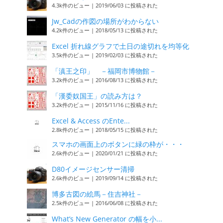
4.3k件のビュー
|
2019/06/03 に投稿された
Jw_Cadの作図の場所がわからない
4.2k件のビュー
|
2018/05/13 に投稿された
Excel 折れ線グラフで土日の途切れを均等化
3.5k件のビュー
|
2019/02/03 に投稿された
「滇王之印」 －福岡市博物館－
3.2k件のビュー
|
2016/08/13 に投稿された
「漢委奴国王」の読み方は？
3.2k件のビュー
|
2015/11/16 に投稿された
Excel & Access のEnte...
2.8k件のビュー
|
2018/05/15 に投稿された
スマホの画面上のボタンに緑の枠が・・・
2.6k件のビュー
|
2020/01/21 に投稿された
D80イメージセンサー清掃
2.6k件のビュー
|
2019/09/14 に投稿された
博多古図の絵馬－住吉神社－
2.5k件のビュー
|
2016/06/08 に投稿された
What’s New Generator の幅を小...