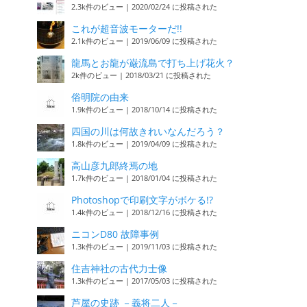
2.3k件のビュー
|
2020/02/24 に投稿された
これが超音波モーターだ!!
2.1k件のビュー
|
2019/06/09 に投稿された
龍馬とお龍が巌流島で打ち上げ花火？
2k件のビュー
|
2018/03/21 に投稿された
俗明院の由来
1.9k件のビュー
|
2018/10/14 に投稿された
四国の川は何故きれいなんだろう？
1.8k件のビュー
|
2019/04/09 に投稿された
高山彦九郎終焉の地
1.7k件のビュー
|
2018/01/04 に投稿された
Photoshopで印刷文字がボケる!?
1.4k件のビュー
|
2018/12/16 に投稿された
ニコンD80 故障事例
1.3k件のビュー
|
2019/11/03 に投稿された
住吉神社の古代力士像
1.3k件のビュー
|
2017/05/03 に投稿された
芦屋の史跡 －義将二人－