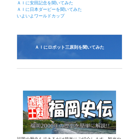
シ
ＡＩに安田記念を聞いてみた
ＡＩに日本ダービーを聞いてみた
ョ
いよいよワールドカップ
ン
ＡＩにロボット三原則を聞いてみた
福岡の歴史をできるだけ簡単にご紹介します。観光や