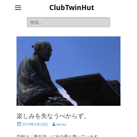
ClubTwinHut
検
索:
楽しみを失なうべからず。
投
投
2019年5月29日
kento
稿
稿
日
者
益軒は「養生訓」に次の通り書いています。