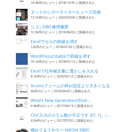
18.4k件のビュー
|
2018/12/30 に投稿された
タントのシガーライターヒューズ交換
13.1k件のビュー
|
2020/05/04 に投稿された
ニコンD80 修理履歴
12.9k件のビュー
|
2019/06/03 に投稿された
Excelでセルの枠線を消す
12k件のビュー
|
2018/01/26 に投稿された
WordPressのtableで罫線を消す
10.1k件のビュー
|
2018/01/13 に投稿された
Excelで社外秘文書に透かしを入れる
8.1k件のビュー
|
2020/02/12 に投稿された
Accessフォームの枠が設定より大きくなる
6k件のビュー
|
2018/06/07 に投稿された
What’s New Generatorのfont...
4.9k件のビュー
|
2017/04/13 に投稿された
CSV 入力のカラム数が不正です (行: 1)。!...
4.5k件のビュー
|
2017/07/02 に投稿された
惚れてまうやろー NIKON D80!!