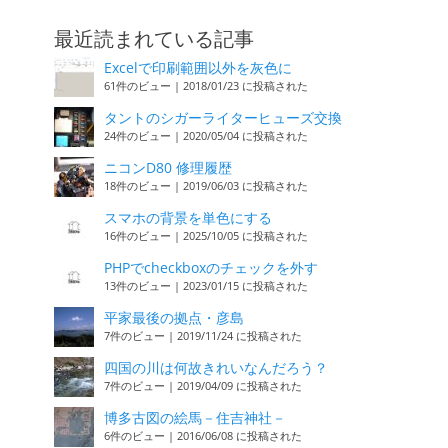
最近読まれている記事
Excelで印刷範囲以外を灰色に
61件のビュー
|
2018/01/23 に投稿された
タントのシガーライターヒューズ交換
24件のビュー
|
2020/05/04 に投稿された
ニコンD80 修理履歴
18件のビュー
|
2019/06/03 に投稿された
スマホの背景を単色にする
16件のビュー
|
2025/10/05 に投稿された
PHPでcheckboxのチェックを外す
13件のビュー
|
2023/01/15 に投稿された
平家最後の拠点・彦島
7件のビュー
|
2019/11/24 に投稿された
四国の川は何故きれいなんだろう？
7件のビュー
|
2019/04/09 に投稿された
博多古図の絵馬－住吉神社－
6件のビュー
|
2016/06/08 に投稿された