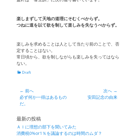
楽しまずして天地の道理にそむくべからず。
つねに道を以て欲を制して楽しみを失なうべからず。
楽しみを求めることは人として当たり前のことで、否
定することはない。
常日頃から、欲を制しながらも楽しみを失ってはなら
ない。
カ
Draft
テ
ゴ
リ
投
← 前へ
次へ →
ー
前
次
必ず何か一得はあるもの
安田記念の由来
稿
の
の
だ。
ナ
投
投
ビ
稿:
稿:
最新の投稿
ゲ
ＡＩに理想の部下を聞いてみた
ー
消費税0%or1％を議論するのは時間のムダ？