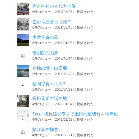
住吉神社の古代力士像
6件のビュー
|
2017/05/03 に投稿された
左から三番目は誰？
6件のビュー
|
2021/03/15 に投稿された
少弐景資の墓
6件のビュー
|
2018/01/06 に投稿された
俗明院の由来
5件のビュー
|
2018/10/14 に投稿された
究極の堰・山田堰
5件のビュー
|
2016/10/22 に投稿された
福岡で食べよう!!
5件のビュー
|
2025/04/29 に投稿された
高松兄弟生誕の地
4件のビュー
|
2018/01/04 に投稿された
Excel 折れ線グラフで土日の途切れを均等化
4件のビュー
|
2019/02/03 に投稿された
賭け事の極意。
4件のビュー
|
2021/06/21 に投稿された