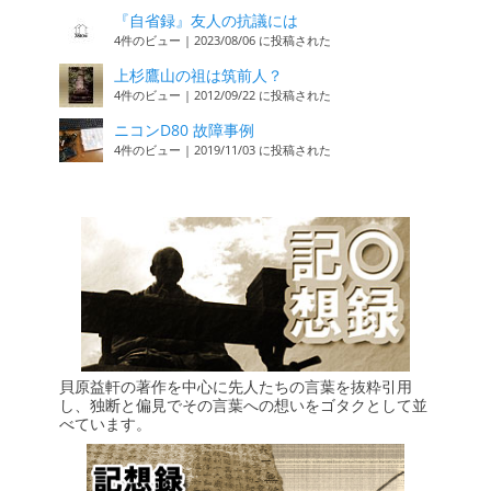
『自省録』友人の抗議には
4件のビュー
|
2023/08/06 に投稿された
上杉鷹山の祖は筑前人？
4件のビュー
|
2012/09/22 に投稿された
ニコンD80 故障事例
4件のビュー
|
2019/11/03 に投稿された
貝原益軒の著作を中心に先人たちの言葉を抜粋引用
し、独断と偏見でその言葉への想いをゴタクとして並
べています。