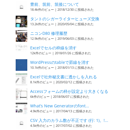
豊前、筑前、筑後について
18.4k件のビュー
|
2018/12/30 に投稿された
タントのシガーライターヒューズ交換
13.2k件のビュー
|
2020/05/04 に投稿された
ニコンD80 修理履歴
12.9k件のビュー
|
2019/06/03 に投稿された
Excelでセルの枠線を消す
12k件のビュー
|
2018/01/26 に投稿された
WordPressのtableで罫線を消す
10.1k件のビュー
|
2018/01/13 に投稿された
Excelで社外秘文書に透かしを入れる
8.1k件のビュー
|
2020/02/12 に投稿された
Accessフォームの枠が設定より大きくなる
6k件のビュー
|
2018/06/07 に投稿された
What’s New Generatorのfont...
4.9k件のビュー
|
2017/04/13 に投稿された
CSV 入力のカラム数が不正です (行: 1)。!...
4.5k件のビュー
|
2017/07/02 に投稿された