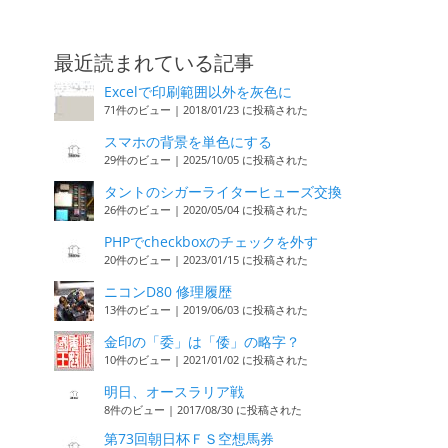
最近読まれている記事
Excelで印刷範囲以外を灰色に
71件のビュー
|
2018/01/23 に投稿された
スマホの背景を単色にする
29件のビュー
|
2025/10/05 に投稿された
タントのシガーライターヒューズ交換
26件のビュー
|
2020/05/04 に投稿された
PHPでcheckboxのチェックを外す
20件のビュー
|
2023/01/15 に投稿された
ニコンD80 修理履歴
13件のビュー
|
2019/06/03 に投稿された
金印の「委」は「倭」の略字？
10件のビュー
|
2021/01/02 に投稿された
明日、オースラリア戦
8件のビュー
|
2017/08/30 に投稿された
第73回朝日杯ＦＳ空想馬券