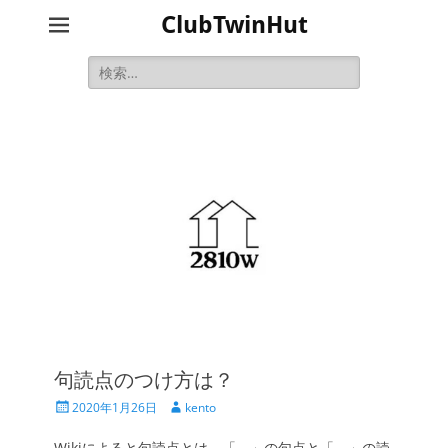
ClubTwinHut
検
索:
句読点のつけ方は？
投
投
2020年1月26日
kento
稿
稿
日
者
Wikiによると句読点とは、「。」の句点と「、」の読