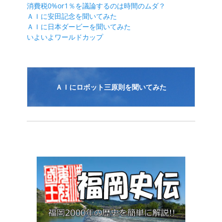
ー
消費税0%or1％を議論するのは時間のムダ？
シ
ＡＩに安田記念を聞いてみた
ＡＩに日本ダービーを聞いてみた
ョ
いよいよワールドカップ
ン
ＡＩにロボット三原則を聞いてみた