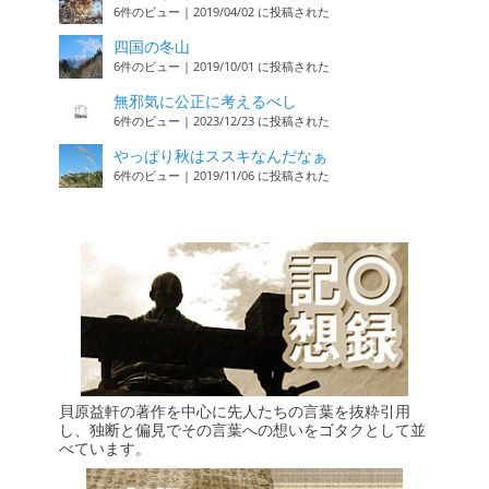
6件のビュー
|
2019/04/02 に投稿された
四国の冬山
6件のビュー
|
2019/10/01 に投稿された
無邪気に公正に考えるべし
6件のビュー
|
2023/12/23 に投稿された
やっぱり秋はススキなんだなぁ
6件のビュー
|
2019/11/06 に投稿された
貝原益軒の著作を中心に先人たちの言葉を抜粋引用
し、独断と偏見でその言葉への想いをゴタクとして並
べています。