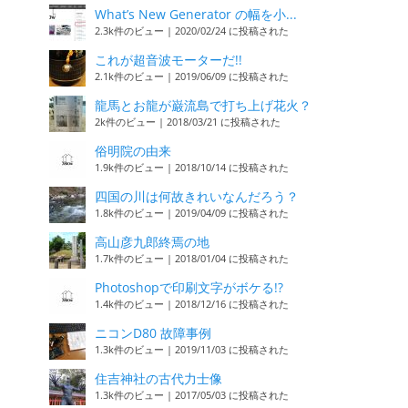
What’s New Generator の幅を小...
2.3k件のビュー
|
2020/02/24 に投稿された
これが超音波モーターだ!!
2.1k件のビュー
|
2019/06/09 に投稿された
龍馬とお龍が巌流島で打ち上げ花火？
2k件のビュー
|
2018/03/21 に投稿された
俗明院の由来
1.9k件のビュー
|
2018/10/14 に投稿された
四国の川は何故きれいなんだろう？
1.8k件のビュー
|
2019/04/09 に投稿された
高山彦九郎終焉の地
1.7k件のビュー
|
2018/01/04 に投稿された
Photoshopで印刷文字がボケる!?
1.4k件のビュー
|
2018/12/16 に投稿された
ニコンD80 故障事例
1.3k件のビュー
|
2019/11/03 に投稿された
住吉神社の古代力士像
1.3k件のビュー
|
2017/05/03 に投稿された