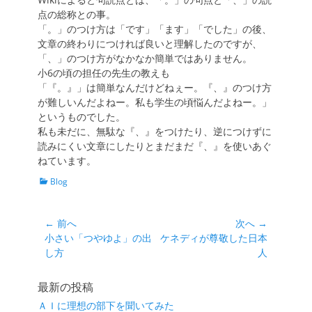
点の総称との事。
「。」のつけ方は「です」「ます」「でした」の後、
文章の終わりにつければ良いと理解したのですが、
「、」のつけ方がなかなか簡単ではありません。
小6の頃の担任の先生の教えも
「『。』」は簡単なんだけどねぇー。『、』のつけ方
が難しいんだよねー。私も学生の頃悩んだよねー。」
というものでした。
私も未だに、無駄な『、』をつけたり、逆につけずに
読みにくい文章にしたりとまだまだ『、』を使いあぐ
ねています。
カ
Blog
テ
ゴ
リ
投
← 前へ
次へ →
ー
前
次
小さい「つやゆよ」の出
ケネディが尊敬した日本
稿
の
の
し方
人
ナ
投
投
ビ
稿:
稿:
最新の投稿
ゲ
ＡＩに理想の部下を聞いてみた