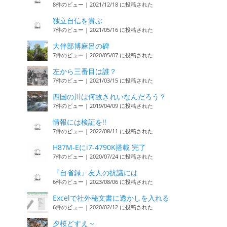
8件のビュー
|
2021/12/18 に投稿された
独立自信を貴ぶ
7件のビュー
|
2021/05/16 に投稿された
大伴部博麻呂の碑
7件のビュー
|
2020/05/07 に投稿された
左から三番目は誰？
7件のビュー
|
2021/03/15 に投稿された
四国の川は何故きれいなんだろう？
7件のビュー
|
2019/04/09 に投稿された
情報には検証を!!
7件のビュー
|
2022/08/11 に投稿された
H87M-Eにi7-4790K搭載 完了
7件のビュー
|
2020/07/24 に投稿された
『自省録』友人の抗議には
6件のビュー
|
2023/08/06 に投稿された
Excelで社外秘文書に透かしを入れる
6件のビュー
|
2020/02/12 に投稿された
夕桜どすえ～