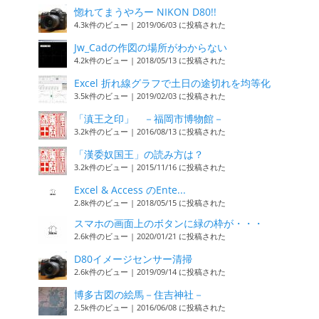
惚れてまうやろー NIKON D80!!
4.3k件のビュー
|
2019/06/03 に投稿された
Jw_Cadの作図の場所がわからない
4.2k件のビュー
|
2018/05/13 に投稿された
Excel 折れ線グラフで土日の途切れを均等化
3.5k件のビュー
|
2019/02/03 に投稿された
「滇王之印」 －福岡市博物館－
3.2k件のビュー
|
2016/08/13 に投稿された
「漢委奴国王」の読み方は？
3.2k件のビュー
|
2015/11/16 に投稿された
Excel & Access のEnte...
2.8k件のビュー
|
2018/05/15 に投稿された
スマホの画面上のボタンに緑の枠が・・・
2.6k件のビュー
|
2020/01/21 に投稿された
D80イメージセンサー清掃
2.6k件のビュー
|
2019/09/14 に投稿された
博多古図の絵馬－住吉神社－
2.5k件のビュー
|
2016/06/08 に投稿された