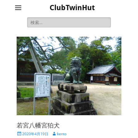
ClubTwinHut
検
索:
若宮八幡宮狛犬
投
投
2020年4月19日
kento