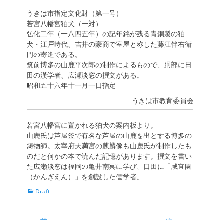
稿
稿
日
者
うきは市指定文化財（第一号）
若宮八幡宮狛犬（一対）
弘化二年（一八四五年）の記年銘が残る青銅製の狛
犬・江戸時代、吉井の豪商で室屋と称した藤江伴右衛
門の寄進である。
筑前博多の山鹿平次郎の制作によるもので、胴部に日
田の漢学者、広瀬淡窓の撰文がある。
昭和五十六年十一月一日指定
うきは市教育委員会
若宮八幡宮に置かれる狛犬の案内板より。
山鹿氏は芦屋釜で有名な芦屋の山鹿を出とする博多の
鋳物師。太宰府天満宮の麒麟像も山鹿氏が制作したも
のだと何かの本で読んだ記憶があります。撰文を書い
た広瀬淡窓は福岡の亀井南冥に学び、日田に「咸宜園
（かんぎえん）」を創設した儒学者。
カ
Draft
テ
ゴ
リ