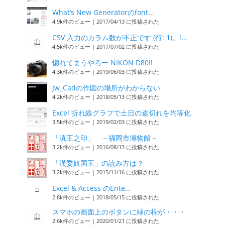
What’s New Generatorのfont...
4.9k件のビュー
|
2017/04/13 に投稿された
CSV 入力のカラム数が不正です (行: 1)。!...
4.5k件のビュー
|
2017/07/02 に投稿された
惚れてまうやろー NIKON D80!!
4.3k件のビュー
|
2019/06/03 に投稿された
Jw_Cadの作図の場所がわからない
4.2k件のビュー
|
2018/05/13 に投稿された
Excel 折れ線グラフで土日の途切れを均等化
3.5k件のビュー
|
2019/02/03 に投稿された
「滇王之印」 －福岡市博物館－
3.2k件のビュー
|
2016/08/13 に投稿された
「漢委奴国王」の読み方は？
3.2k件のビュー
|
2015/11/16 に投稿された
Excel & Access のEnte...
2.8k件のビュー
|
2018/05/15 に投稿された
スマホの画面上のボタンに緑の枠が・・・
2.6k件のビュー
|
2020/01/21 に投稿された