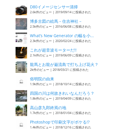
D80イメージセンサー清掃
2.6k件のビュー
|
2019/09/14 に投稿された
博多古図の絵馬－住吉神社－
2.5k件のビュー
|
2016/06/08 に投稿された
What’s New Generator の幅を小...
2.3k件のビュー
|
2020/02/24 に投稿された
これが超音波モーターだ!!
2.1k件のビュー
|
2019/06/09 に投稿された
龍馬とお龍が巌流島で打ち上げ花火？
2k件のビュー
|
2018/03/21 に投稿された
俗明院の由来
1.9k件のビュー
|
2018/10/14 に投稿された
四国の川は何故きれいなんだろう？
1.8k件のビュー
|
2019/04/09 に投稿された
高山彦九郎終焉の地
1.7k件のビュー
|
2018/01/04 に投稿された
Photoshopで印刷文字がボケる!?
1.4k件のビュー
|
2018/12/16 に投稿された