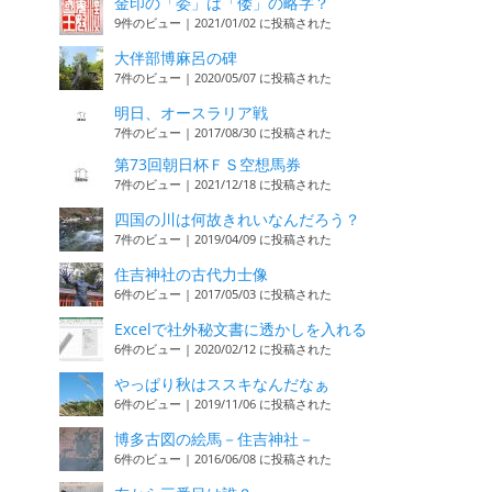
金印の「委」は「倭」の略字？
9件のビュー
|
2021/01/02 に投稿された
大伴部博麻呂の碑
7件のビュー
|
2020/05/07 に投稿された
明日、オースラリア戦
7件のビュー
|
2017/08/30 に投稿された
第73回朝日杯ＦＳ空想馬券
7件のビュー
|
2021/12/18 に投稿された
四国の川は何故きれいなんだろう？
7件のビュー
|
2019/04/09 に投稿された
住吉神社の古代力士像
6件のビュー
|
2017/05/03 に投稿された
Excelで社外秘文書に透かしを入れる
6件のビュー
|
2020/02/12 に投稿された
やっぱり秋はススキなんだなぁ
6件のビュー
|
2019/11/06 に投稿された
博多古図の絵馬－住吉神社－
6件のビュー
|
2016/06/08 に投稿された