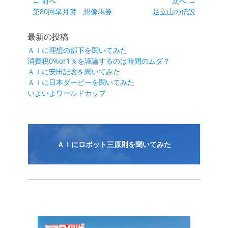
投
← 前へ
次へ →
ー
前
次
第80回皐月賞 想像馬券
足立山の伝説
稿
の
の
ナ
投
投
最新の投稿
ビ
稿:
稿:
ＡＩに理想の部下を聞いてみた
ゲ
消費税0%or1％を議論するのは時間のムダ？
ー
ＡＩに安田記念を聞いてみた
シ
ＡＩに日本ダービーを聞いてみた
いよいよワールドカップ
ョ
ン
ＡＩにロボット三原則を聞いてみた