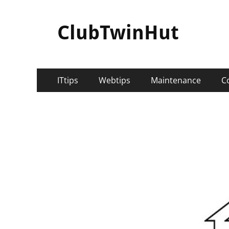
ClubTwinHut
メ
コ
ITtips
Webtips
Maintenance
C
ン
イ
テ
ン
ン
ツ
メ
へ
ニ
ス
キ
ュ
ッ
ー
プ