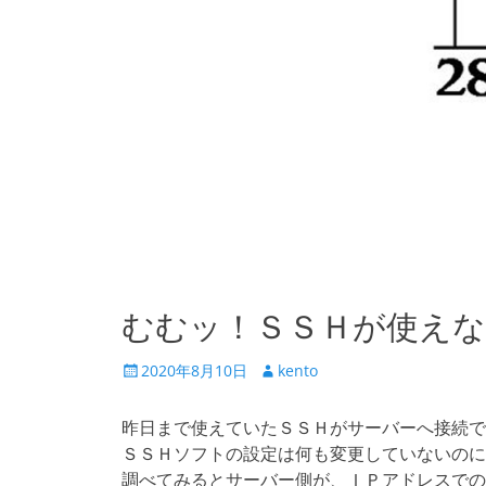
むむッ！ＳＳＨが使えな
投
投
2020年8月10日
kento
稿
稿
日
者
昨日まで使えていたＳＳＨがサーバーへ接続で
ＳＳＨソフトの設定は何も変更していないのに
調べてみるとサーバー側が、ＩＰアドレスでの