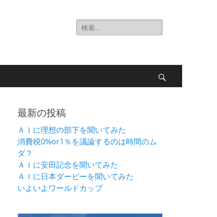
検
索:
検
索
最新の投稿
ＡＩに理想の部下を聞いてみた
消費税0%or1％を議論するのは時間のム
ダ？
ＡＩに安田記念を聞いてみた
ＡＩに日本ダービーを聞いてみた
いよいよワールドカップ