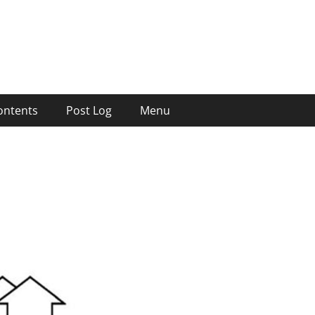
ontents
Post Log
Menu