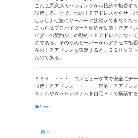
これは悪意あるハッキングから接続を拒否する
設定することで、他のＩＰアドレスからサーバ
しかしナゼ急にサーバーの接続ができなくなっ
こちらはプロバイダーと契約が動的ＩＰアドレ
イダーの契約がこの動的ＩＰアドレスになって
のである。そのためサーバーからアクセス拒否
在のＩＰアドレスを設定すると、ＳＳＨソフト
たのである。
ＳＳＨ ・・・ コンピュータ間で安全にデー
固定ＩＰアドレス ・・・ 静的ＩＰアドレス
ステムやＷｅｂシステムを自宅ＰＣで構築する
カ
Sever
テ
ゴ
リ
投
← 前へ
ー