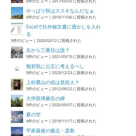
6件のビュー
|
2017/05/03 に投稿された
やっぱり秋はススキなんだなぁ
6件のビュー
|
2019/11/06 に投稿された
Excelで社外秘文書に透かしを入れ
る
5件のビュー
|
2020/02/12 に投稿された
左から三番目は誰？
5件のビュー
|
2021/03/15 に投稿された
無邪気に公正に考えるべし
5件のビュー
|
2023/12/23 に投稿された
上杉鷹山の祖は筑前人？
5件のビュー
|
2012/09/22 に投稿された
大伴部博麻呂の碑
5件のビュー
|
2020/05/07 に投稿された
夏の空
4件のビュー
|
2019/11/17 に投稿された
平家最後の拠点・彦島