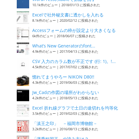
10.1k件のビュー
|
2018/01/13 に投稿された
Excelで社外秘文書に透かしを入れる
8.1k件のビュー
|
2020/02/12 に投稿された
Accessフォームの枠が設定より大きくなる
6k件のビュー
|
2018/06/07 に投稿された
What’s New Generatorのfont...
4.9k件のビュー
|
2017/04/13 に投稿された
CSV 入力のカラム数が不正です (行: 1)。!...
4.5k件のビュー
|
2017/07/02 に投稿された
惚れてまうやろー NIKON D80!!
4.3k件のビュー
|
2019/06/03 に投稿された
Jw_Cadの作図の場所がわからない
4.2k件のビュー
|
2018/05/13 に投稿された
Excel 折れ線グラフで土日の途切れを均等化
3.5k件のビュー
|
2019/02/03 に投稿された
「滇王之印」 －福岡市博物館－
3.2k件のビュー
|
2016/08/13 に投稿された
「漢委奴国王」の読み方は？