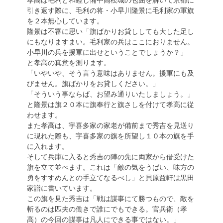
引き返す際に、毛利の将・小早川隆景に毛利家の軍旗
を２本無心しています。
隆景は不審に思い「旗ばかりお貸ししても大した足し
にもなりますまい。毛利家の兵はここにおりません。
小早川の兵を援軍に出せということでしょうか？」
と孝高の真意を測ります。
「いやいや、そう言う意味はありません。援軍にも及
びません。旗ばかりをお貸しください。」
「そういう事ならば、お望み通りいたしましょう。」
と隆景は旗２０本に旗奉行と旗さしを付けて孝高に従
わせます。
また孝高は、宇喜多家の家老が備前まで秀吉を見送り
に現れた際も、宇喜多家の旗を所望し１０本の旗を手
に入れます。
そして兵庫に入ると秀吉の陣の先に両家から借受けた
旗を立て並べます。これは「敵の気をうばい、味方の
勇をすすめんとの手立てなるべし」と貝原益軒は黒田
家譜に書いています。
この旗を見た秀吉は「戦は謀事にて勝つもので、敵を
斬るのは匹夫の働きで誰にでもできる。官兵衛（孝
高）の今回の謀事は凡人にできる事ではない。」