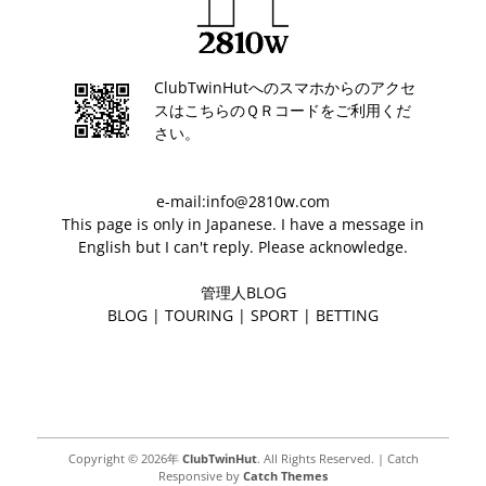
ClubTwinHutへのスマホからのアクセ
スはこちらのＱＲコードをご利用くだ
さい。
e-mail:info@2810w.com
This page is only in Japanese. I have a message in
English but I can't reply. Please acknowledge.
管理人BLOG
BLOG
|
TOURING
|
SPORT
|
BETTING
Copyright © 2026年
ClubTwinHut
. All Rights Reserved. | Catch
Responsive by
Catch Themes