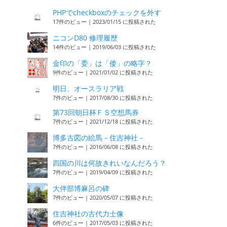
PHPでcheckboxのチェックを外す
17件のビュー
|
2023/01/15 に投稿された
ニコンD80 修理履歴
14件のビュー
|
2019/06/03 に投稿された
金印の「委」は「倭」の略字？
9件のビュー
|
2021/01/02 に投稿された
明日、オースラリア戦
7件のビュー
|
2017/08/30 に投稿された
第73回朝日杯ＦＳ空想馬券
7件のビュー
|
2021/12/18 に投稿された
博多古図の絵馬－住吉神社－
7件のビュー
|
2016/06/08 に投稿された
四国の川は何故きれいなんだろう？
7件のビュー
|
2019/04/09 に投稿された
大伴部博麻呂の碑
7件のビュー
|
2020/05/07 に投稿された
住吉神社の古代力士像
6件のビュー
|
2017/05/03 に投稿された