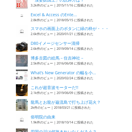
3.2k件のビュー
|
2015/11/16 に投稿された
Excel & Access のEnte...
2.8k件のビュー
|
2018/05/15 に投稿された
スマホの画面上のボタンに緑の枠が・・・
2.6k件のビュー
|
2020/01/21 に投稿された
D80イメージセンサー清掃
2.6k件のビュー
|
2019/09/14 に投稿された
博多古図の絵馬－住吉神社－
2.5k件のビュー
|
2016/06/08 に投稿された
What’s New Generator の幅を小...
2.3k件のビュー
|
2020/02/24 に投稿された
これが超音波モーターだ!!
2.1k件のビュー
|
2019/06/09 に投稿された
龍馬とお龍が巌流島で打ち上げ花火？
2k件のビュー
|
2018/03/21 に投稿された
俗明院の由来
1.9k件のビュー
|
2018/10/14 に投稿された
四国の川は何故きれいなんだろう？