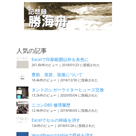
人気の記事
Excelで印刷範囲以外を灰色に
261.8k件のビュー
|
2018/01/23 に投稿された
豊前、筑前、筑後について
18.4k件のビュー
|
2018/12/30 に投稿された
タントのシガーライターヒューズ交換
13.2k件のビュー
|
2020/05/04 に投稿された
ニコンD80 修理履歴
12.9k件のビュー
|
2019/06/03 に投稿された
Excelでセルの枠線を消す
12k件のビュー
|
2018/01/26 に投稿された
WordPressのtableで罫線を消す