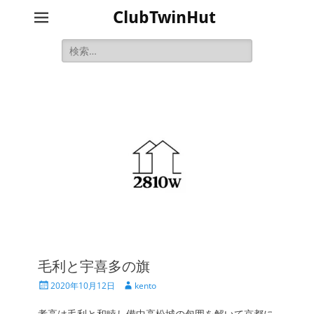
ClubTwinHut
検
索:
毛利と宇喜多の旗
投
投
2020年10月12日
kento
稿
稿
日
者
孝高は毛利と和睦し備中高松城の包囲を解いて京都に