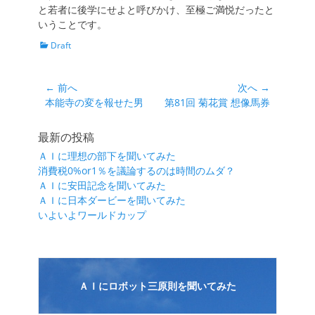
と若者に後学にせよと呼びかけ、至極ご満悦だったと
いうことです。
カ
Draft
テ
ゴ
リ
投
← 前へ
次へ →
ー
前
次
本能寺の変を報せた男
第81回 菊花賞 想像馬券
稿
の
の
ナ
投
投
最新の投稿
ビ
稿:
稿:
ＡＩに理想の部下を聞いてみた
ゲ
消費税0%or1％を議論するのは時間のムダ？
ー
ＡＩに安田記念を聞いてみた
シ
ＡＩに日本ダービーを聞いてみた
いよいよワールドカップ
ョ
ン
ＡＩにロボット三原則を聞いてみた