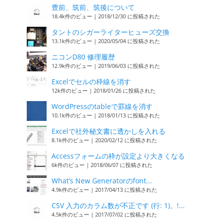
豊前、筑前、筑後について
18.4k件のビュー
|
2018/12/30 に投稿された
タントのシガーライターヒューズ交換
13.1k件のビュー
|
2020/05/04 に投稿された
ニコンD80 修理履歴
12.9k件のビュー
|
2019/06/03 に投稿された
Excelでセルの枠線を消す
12k件のビュー
|
2018/01/26 に投稿された
WordPressのtableで罫線を消す
10.1k件のビュー
|
2018/01/13 に投稿された
Excelで社外秘文書に透かしを入れる
8.1k件のビュー
|
2020/02/12 に投稿された
Accessフォームの枠が設定より大きくなる
6k件のビュー
|
2018/06/07 に投稿された
What’s New Generatorのfont...
4.9k件のビュー
|
2017/04/13 に投稿された
CSV 入力のカラム数が不正です (行: 1)。!...
4.5k件のビュー
|
2017/07/02 に投稿された