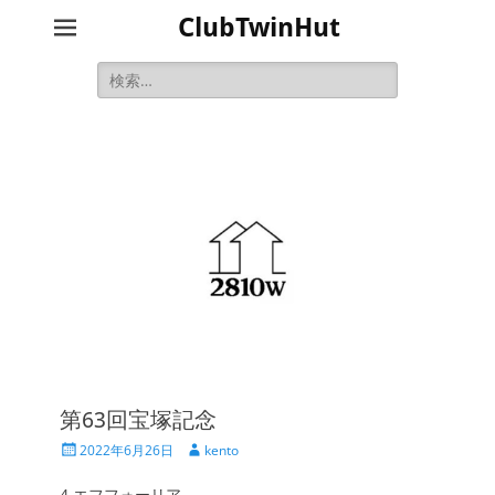
ClubTwinHut
検
索:
第63回宝塚記念
投
投
2022年6月26日
kento
稿
稿
日
者
4.エフフォーリア