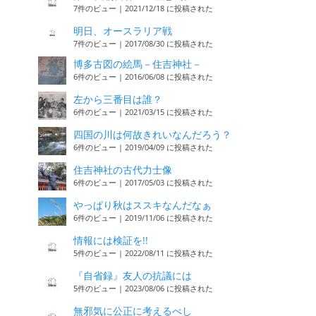
7件のビュー
|
2021/12/18 に投稿された
明日、オースラリア戦
7件のビュー
|
2017/08/30 に投稿された
博多古図の絵馬－住吉神社－
6件のビュー
|
2016/06/08 に投稿された
左から三番目は誰？
6件のビュー
|
2021/03/15 に投稿された
四国の川は何故きれいなんだろう？
6件のビュー
|
2019/04/09 に投稿された
住吉神社の古代力士像
6件のビュー
|
2017/05/03 に投稿された
やっぱり秋はススキなんだなぁ
6件のビュー
|
2019/11/06 に投稿された
情報には検証を!!
5件のビュー
|
2022/08/11 に投稿された
『自省録』友人の抗議には
5件のビュー
|
2023/08/06 に投稿された
無邪気に公正に考えるべし