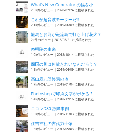
What’s New Generator の幅を小...
2.3k件のビュー
|
2020/02/24 に投稿された
これが超音波モーターだ!!
2.1k件のビュー
|
2019/06/09 に投稿された
龍馬とお龍が巌流島で打ち上げ花火？
2k件のビュー
|
2018/03/21 に投稿された
俗明院の由来
1.9k件のビュー
|
2018/10/14 に投稿された
四国の川は何故きれいなんだろう？
1.8k件のビュー
|
2019/04/09 に投稿された
高山彦九郎終焉の地
1.7k件のビュー
|
2018/01/04 に投稿された
Photoshopで印刷文字がボケる!?
1.4k件のビュー
|
2018/12/16 に投稿された
ニコンD80 故障事例
1.3k件のビュー
|
2019/11/03 に投稿された
住吉神社の古代力士像
1.3k件のビュー
|
2017/05/03 に投稿された