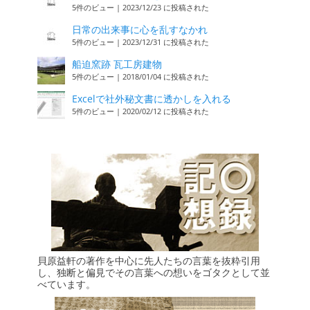
5件のビュー
|
2023/12/23 に投稿された
日常の出来事に心を乱すなかれ
5件のビュー
|
2023/12/31 に投稿された
船迫窯跡 瓦工房建物
5件のビュー
|
2018/01/04 に投稿された
Excelで社外秘文書に透かしを入れる
5件のビュー
|
2020/02/12 に投稿された
貝原益軒の著作を中心に先人たちの言葉を抜粋引用
し、独断と偏見でその言葉への想いをゴタクとして並
べています。