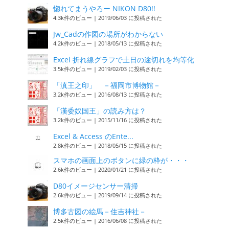
惚れてまうやろー NIKON D80!!
4.3k件のビュー
|
2019/06/03 に投稿された
Jw_Cadの作図の場所がわからない
4.2k件のビュー
|
2018/05/13 に投稿された
Excel 折れ線グラフで土日の途切れを均等化
3.5k件のビュー
|
2019/02/03 に投稿された
「滇王之印」 －福岡市博物館－
3.2k件のビュー
|
2016/08/13 に投稿された
「漢委奴国王」の読み方は？
3.2k件のビュー
|
2015/11/16 に投稿された
Excel & Access のEnte...
2.8k件のビュー
|
2018/05/15 に投稿された
スマホの画面上のボタンに緑の枠が・・・
2.6k件のビュー
|
2020/01/21 に投稿された
D80イメージセンサー清掃
2.6k件のビュー
|
2019/09/14 に投稿された
博多古図の絵馬－住吉神社－
2.5k件のビュー
|
2016/06/08 に投稿された