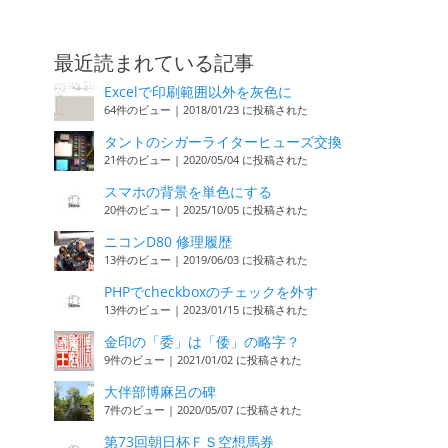
最近読まれている記事
Excelで印刷範囲以外を灰色に
64件のビュー
|
2018/01/23 に投稿された
タントのシガーライターヒューズ交換
21件のビュー
|
2020/05/04 に投稿された
スマホの背景を単色にする
20件のビュー
|
2025/10/05 に投稿された
ニコンD80 修理履歴
13件のビュー
|
2019/06/03 に投稿された
PHPでcheckboxのチェックを外す
13件のビュー
|
2023/01/15 に投稿された
金印の「委」は「倭」の略字？
9件のビュー
|
2021/01/02 に投稿された
大伴部博麻呂の碑
7件のビュー
|
2020/05/07 に投稿された
第73回朝日杯ＦＳ空想馬券