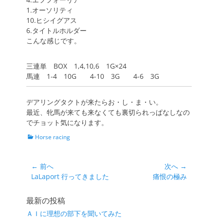
1.オーソリティ
10.ヒシイグアス
6.タイトルホルダー
こんな感じです。
三連単 BOX 1,4,10,6 1G×24
馬連 1-4 10G 4-10 3G 4-6 3G
デアリングタクトが来たらお・し・ま・い。
最近、牝馬が来ても来なくても裏切られっぱなしなの
でチョット気になります。
カ
Horse racing
テ
ゴ
リ
投
← 前へ
次へ →
ー
前
次
LaLaport 行ってきました
痛恨の極み
稿
の
の
ナ
投
投
最新の投稿
ビ
稿:
稿:
ＡＩに理想の部下を聞いてみた
ゲ