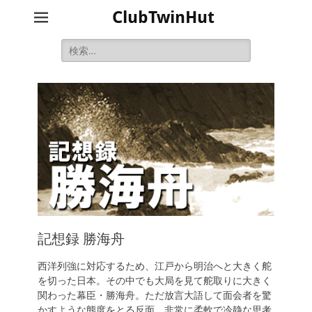
ClubTwinHut
検
索:
記想録 勝海舟
西洋列強に対応するため、江戸から明治へと大きく舵
を切った日本。その中でも大局を見て舵取りに大きく
関わった幕臣・勝海舟。ただ放言大語して面会者を驚
かすような態度をとる反面、非常に柔軟で冷静な思考