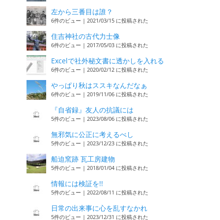
左から三番目は誰？
6件のビュー
|
2021/03/15 に投稿された
住吉神社の古代力士像
6件のビュー
|
2017/05/03 に投稿された
Excelで社外秘文書に透かしを入れる
6件のビュー
|
2020/02/12 に投稿された
やっぱり秋はススキなんだなぁ
6件のビュー
|
2019/11/06 に投稿された
『自省録』友人の抗議には
5件のビュー
|
2023/08/06 に投稿された
無邪気に公正に考えるべし
5件のビュー
|
2023/12/23 に投稿された
船迫窯跡 瓦工房建物
5件のビュー
|
2018/01/04 に投稿された
情報には検証を!!
5件のビュー
|
2022/08/11 に投稿された
日常の出来事に心を乱すなかれ
5件のビュー
|
2023/12/31 に投稿された