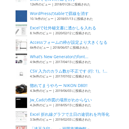
12k件のビュー
|
2018/01/26 に投稿された
WordPressのtableで罫線を消す
10.1k件のビュー
|
2018/01/13 に投稿された
Excelで社外秘文書に透かしを入れる
8.1k件のビュー
|
2020/02/12 に投稿された
Accessフォームの枠が設定より大きくなる
6k件のビュー
|
2018/06/07 に投稿された
What’s New Generatorのfont...
4.9k件のビュー
|
2017/04/13 に投稿された
CSV 入力のカラム数が不正です (行: 1)。!...
4.5k件のビュー
|
2017/07/02 に投稿された
惚れてまうやろー NIKON D80!!
4.3k件のビュー
|
2019/06/03 に投稿された
Jw_Cadの作図の場所がわからない
4.2k件のビュー
|
2018/05/13 に投稿された
Excel 折れ線グラフで土日の途切れを均等化
3.5k件のビュー
|
2019/02/03 に投稿された
「滇王之印」 －福岡市博物館－