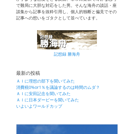
で難局に大胆な対応をした男。そんな海舟の談話・座
談集から記事を抜粋引用し、個人的独断と偏見でその
記事への想いをゴタクとして並べています。
記想録 勝海舟
最新の投稿
ＡＩに理想の部下を聞いてみた
消費税0%or1％を議論するのは時間のムダ？
ＡＩに安田記念を聞いてみた
ＡＩに日本ダービーを聞いてみた
いよいよワールドカップ