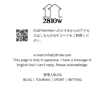
ClubTwinHutへのスマホからのアクセ
スはこちらのＱＲコードをご利用くだ
さい。
e-mail:info@2810w.com
This page is only in Japanese. I have a message in
English but I can't reply. Please acknowledge.
管理人BLOG
BLOG
|
TOURING
|
SPORT
|
BETTING