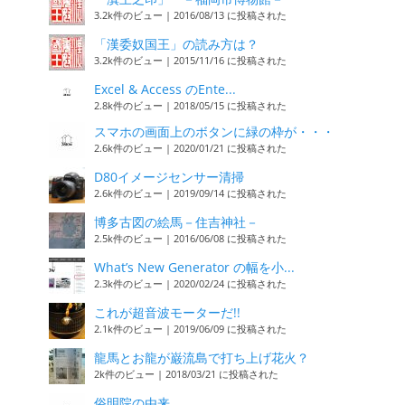
3.2k件のビュー
|
2016/08/13 に投稿された
「漢委奴国王」の読み方は？
3.2k件のビュー
|
2015/11/16 に投稿された
Excel & Access のEnte...
2.8k件のビュー
|
2018/05/15 に投稿された
スマホの画面上のボタンに緑の枠が・・・
2.6k件のビュー
|
2020/01/21 に投稿された
D80イメージセンサー清掃
2.6k件のビュー
|
2019/09/14 に投稿された
博多古図の絵馬－住吉神社－
2.5k件のビュー
|
2016/06/08 に投稿された
What’s New Generator の幅を小...
2.3k件のビュー
|
2020/02/24 に投稿された
これが超音波モーターだ!!
2.1k件のビュー
|
2019/06/09 に投稿された
龍馬とお龍が巌流島で打ち上げ花火？
2k件のビュー
|
2018/03/21 に投稿された
俗明院の由来