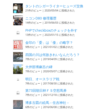
タントのシガーライターヒューズ交換
21件のビュー
|
2020/05/04 に投稿された
ニコンD80 修理履歴
14件のビュー
|
2019/06/03 に投稿された
PHPでcheckboxのチェックを外す
13件のビュー
|
2023/01/15 に投稿された
金印の「委」は「倭」の略字？
9件のビュー
|
2021/01/02 に投稿された
四国の川は何故きれいなんだろう？
7件のビュー
|
2019/04/09 に投稿された
大伴部博麻呂の碑
7件のビュー
|
2020/05/07 に投稿された
明日、オースラリア戦
7件のビュー
|
2017/08/30 に投稿された
第73回朝日杯ＦＳ空想馬券
7件のビュー
|
2021/12/18 に投稿された
博多古図の絵馬－住吉神社－
6件のビュー
|
2016/06/08 に投稿された