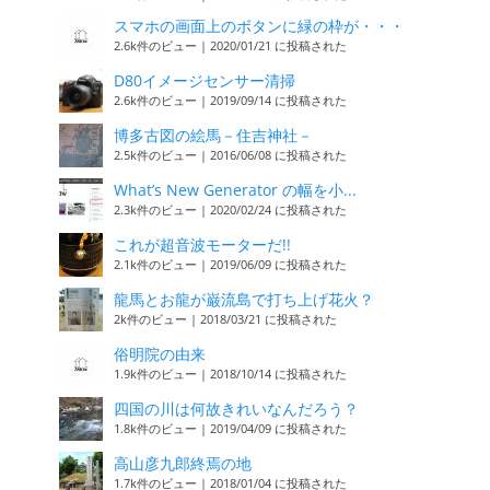
スマホの画面上のボタンに緑の枠が・・・
2.6k件のビュー
|
2020/01/21 に投稿された
D80イメージセンサー清掃
2.6k件のビュー
|
2019/09/14 に投稿された
博多古図の絵馬－住吉神社－
2.5k件のビュー
|
2016/06/08 に投稿された
What’s New Generator の幅を小...
2.3k件のビュー
|
2020/02/24 に投稿された
これが超音波モーターだ!!
2.1k件のビュー
|
2019/06/09 に投稿された
龍馬とお龍が巌流島で打ち上げ花火？
2k件のビュー
|
2018/03/21 に投稿された
俗明院の由来
1.9k件のビュー
|
2018/10/14 に投稿された
四国の川は何故きれいなんだろう？
1.8k件のビュー
|
2019/04/09 に投稿された
高山彦九郎終焉の地
1.7k件のビュー
|
2018/01/04 に投稿された