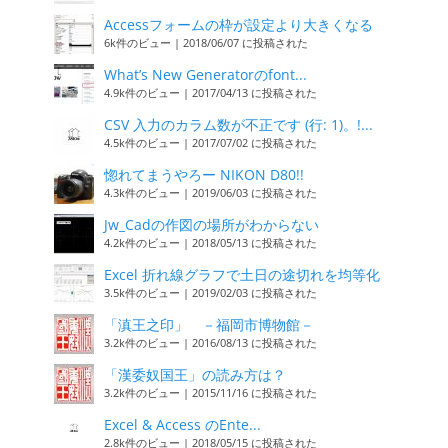
Accessフォームの枠が設定より大きくなる
6k件のビュー
|
2018/06/07 に投稿された
What’s New Generatorのfont...
4.9k件のビュー
|
2017/04/13 に投稿された
CSV 入力のカラム数が不正です (行: 1)。!...
4.5k件のビュー
|
2017/07/02 に投稿された
惚れてまうやろー NIKON D80!!
4.3k件のビュー
|
2019/06/03 に投稿された
Jw_Cadの作図の場所がわからない
4.2k件のビュー
|
2018/05/13 に投稿された
Excel 折れ線グラフで土日の途切れを均等化
3.5k件のビュー
|
2019/02/03 に投稿された
「滇王之印」 －福岡市博物館－
3.2k件のビュー
|
2016/08/13 に投稿された
「漢委奴国王」の読み方は？
3.2k件のビュー
|
2015/11/16 に投稿された
Excel & Access のEnte...
2.8k件のビュー
|
2018/05/15 に投稿された