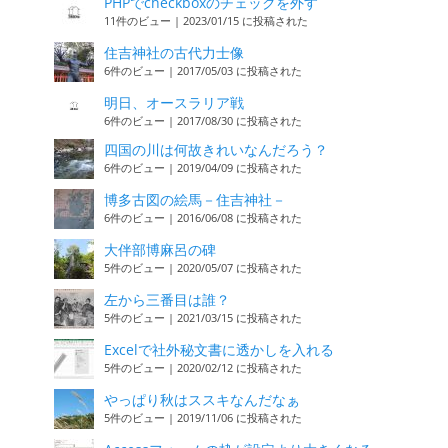
PHPでcheckboxのチェックを外す
11件のビュー
|
2023/01/15 に投稿された
住吉神社の古代力士像
6件のビュー
|
2017/05/03 に投稿された
明日、オースラリア戦
6件のビュー
|
2017/08/30 に投稿された
四国の川は何故きれいなんだろう？
6件のビュー
|
2019/04/09 に投稿された
博多古図の絵馬－住吉神社－
6件のビュー
|
2016/06/08 に投稿された
大伴部博麻呂の碑
5件のビュー
|
2020/05/07 に投稿された
左から三番目は誰？
5件のビュー
|
2021/03/15 に投稿された
Excelで社外秘文書に透かしを入れる
5件のビュー
|
2020/02/12 に投稿された
やっぱり秋はススキなんだなぁ
5件のビュー
|
2019/11/06 に投稿された