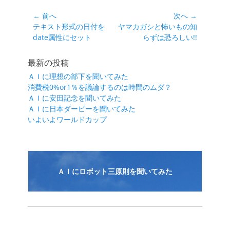
ゴ
リ
投
← 前へ
次へ →
ー
前
次
テキスト形式の日付を
ヤマカガシと怖いもの知
稿
の
の
date属性にセット
らずは恐ろしい!!
ナ
投
投
ビ
稿:
稿:
最新の投稿
ゲ
ＡＩに理想の部下を聞いてみた
ー
消費税0%or1％を議論するのは時間のムダ？
シ
ＡＩに安田記念を聞いてみた
ＡＩに日本ダービーを聞いてみた
ョ
いよいよワールドカップ
ン
ＡＩにロボット三原則を聞いてみた