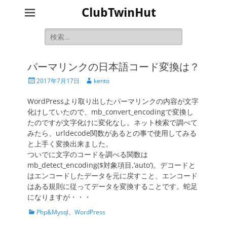
ClubTwinHut
検
索:
パーマリンクの日本語コード変換は？
投
投
2017年7月17日
kento
稿
稿
日
者
WordPressより取り出したパーマリンクの内容が文字
化けしていたので、mb_convert_encodingで変換し
たのですが文字化けに変化なし。ネット検索で調べて
みたら、urldecode関数があるとの事で使用してみる
と上手く変換出来ました。
ついでに文字のコードを調べる関数は
mb_detect_encoding($対象項目,’auto’)。デコードと
はエンコードしたデータを元に戻すこと、エンコード
はある規則に従ってデータを変換することです。蛇足
になりますが・・・
カ
Php&Mysql
、
WordPress
テ