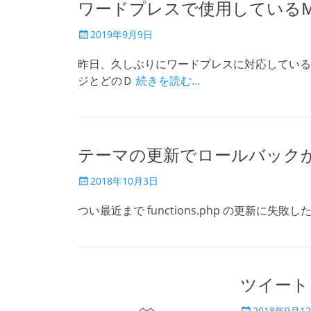
ワードプレスで使用しているMY
投
2019年9月9日
稿
日
昨日、久しぶりにワードプレスに対応している
ジとどのＤ
続きを読む…
テーマの更新でロールバックが!
投
2018年10月3日
稿
日
つい最近まで functions.php の更新に失敗し
ツイートを
投
2018年9月1