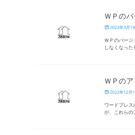
ＷＰのバ
投
2023年3月1
稿
日
ＷＰのバージ
しなくなった
ＷＰのア
投
2022年12月
稿
日
ワードプレス
が、これらの