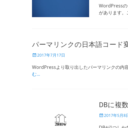
日
WordPres
があります。
パーマリンクの日本語コード
投
2017年7月17日
稿
日
WordPressより取り出したパーマリンクの内容が
む…
DBに複
投
2017年5月8
稿
日
DBが1つし