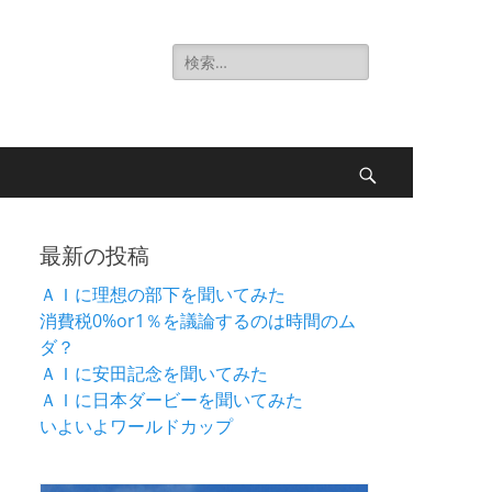
検
索:
検
索
最新の投稿
ＡＩに理想の部下を聞いてみた
消費税0%or1％を議論するのは時間のム
ダ？
ＡＩに安田記念を聞いてみた
ＡＩに日本ダービーを聞いてみた
いよいよワールドカップ