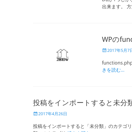
出来ます。 
WPのfun
投
2017年5月7
稿
日
functions.
きを読む…
投稿をインポートすると未分
投
2017年4月26日
稿
日
投稿をインポートすると「未分類」のカテゴリ