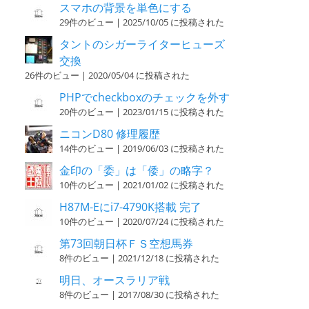
スマホの背景を単色にする
29件のビュー
|
2025/10/05 に投稿された
タントのシガーライターヒューズ
交換
26件のビュー
|
2020/05/04 に投稿された
PHPでcheckboxのチェックを外す
20件のビュー
|
2023/01/15 に投稿された
ニコンD80 修理履歴
14件のビュー
|
2019/06/03 に投稿された
金印の「委」は「倭」の略字？
10件のビュー
|
2021/01/02 に投稿された
H87M-Eにi7-4790K搭載 完了
10件のビュー
|
2020/07/24 に投稿された
第73回朝日杯ＦＳ空想馬券
8件のビュー
|
2021/12/18 に投稿された
明日、オースラリア戦
8件のビュー
|
2017/08/30 に投稿された