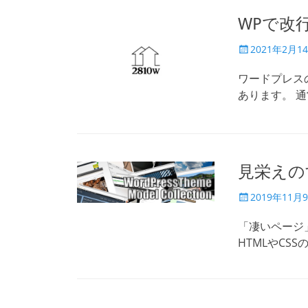
WPで改
投
2021年2月1
稿
日
ワードプレス
あります。 通
見栄えの
投
2019年11月
稿
日
「凄いページ
HTMLやCSSの