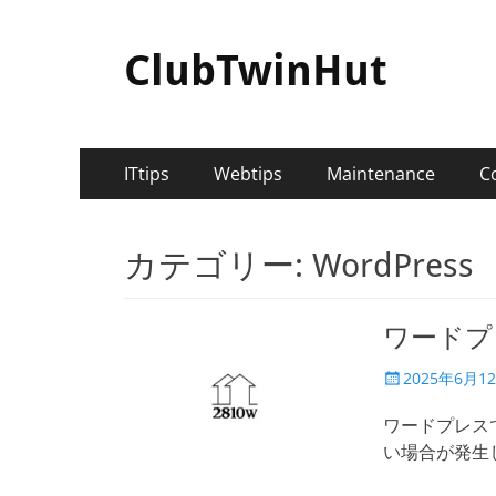
ClubTwinHut
メ
コ
ITtips
Webtips
Maintenance
C
ン
イ
テ
ン
ン
カテゴリー:
WordPress
ツ
メ
へ
ニ
ス
ワードプ
キ
ュ
ッ
投
2025年6月1
ー
プ
稿
日
ワードプレス
い場合が発生