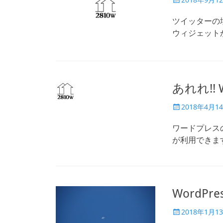
稿
日
ツイッターの
ウィジェット
あれれ!! 
投
2018年4月1
稿
日
ワードプレス
が利用できま
WordPr
投
2018年1月1
稿