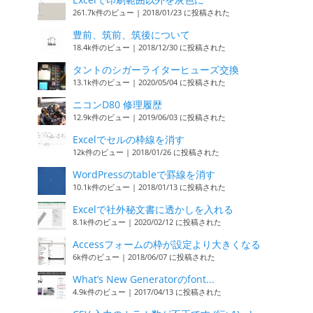
261.7k件のビュー
|
2018/01/23 に投稿された
豊前、筑前、筑後について
18.4k件のビュー
|
2018/12/30 に投稿された
タントのシガーライターヒューズ交換
13.1k件のビュー
|
2020/05/04 に投稿された
ニコンD80 修理履歴
12.9k件のビュー
|
2019/06/03 に投稿された
Excelでセルの枠線を消す
12k件のビュー
|
2018/01/26 に投稿された
WordPressのtableで罫線を消す
10.1k件のビュー
|
2018/01/13 に投稿された
Excelで社外秘文書に透かしを入れる
8.1k件のビュー
|
2020/02/12 に投稿された
Accessフォームの枠が設定より大きくなる
6k件のビュー
|
2018/06/07 に投稿された
What’s New Generatorのfont...
4.9k件のビュー
|
2017/04/13 に投稿された