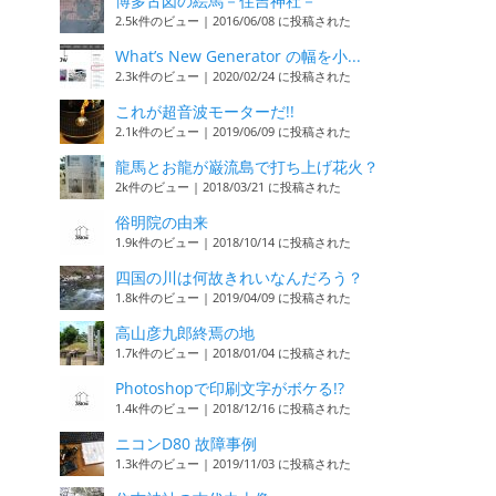
博多古図の絵馬－住吉神社－
2.5k件のビュー
|
2016/06/08 に投稿された
What’s New Generator の幅を小...
2.3k件のビュー
|
2020/02/24 に投稿された
これが超音波モーターだ!!
2.1k件のビュー
|
2019/06/09 に投稿された
龍馬とお龍が巌流島で打ち上げ花火？
2k件のビュー
|
2018/03/21 に投稿された
俗明院の由来
1.9k件のビュー
|
2018/10/14 に投稿された
四国の川は何故きれいなんだろう？
1.8k件のビュー
|
2019/04/09 に投稿された
高山彦九郎終焉の地
1.7k件のビュー
|
2018/01/04 に投稿された
Photoshopで印刷文字がボケる!?
1.4k件のビュー
|
2018/12/16 に投稿された
ニコンD80 故障事例
1.3k件のビュー
|
2019/11/03 に投稿された