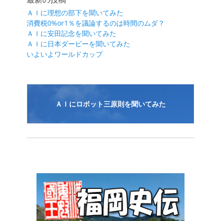
ゲ
ＡＩに理想の部下を聞いてみた
ー
消費税0%or1％を議論するのは時間のムダ？
シ
ＡＩに安田記念を聞いてみた
ＡＩに日本ダービーを聞いてみた
ョ
いよいよワールドカップ
ン
ＡＩにロボット三原則を聞いてみた