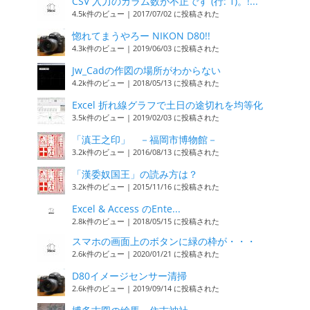
CSV 入力のカラム数が不正です (行: 1)。!...
4.5k件のビュー
|
2017/07/02 に投稿された
惚れてまうやろー NIKON D80!!
4.3k件のビュー
|
2019/06/03 に投稿された
Jw_Cadの作図の場所がわからない
4.2k件のビュー
|
2018/05/13 に投稿された
Excel 折れ線グラフで土日の途切れを均等化
3.5k件のビュー
|
2019/02/03 に投稿された
「滇王之印」 －福岡市博物館－
3.2k件のビュー
|
2016/08/13 に投稿された
「漢委奴国王」の読み方は？
3.2k件のビュー
|
2015/11/16 に投稿された
Excel & Access のEnte...
2.8k件のビュー
|
2018/05/15 に投稿された
スマホの画面上のボタンに緑の枠が・・・
2.6k件のビュー
|
2020/01/21 に投稿された
D80イメージセンサー清掃
2.6k件のビュー
|
2019/09/14 に投稿された