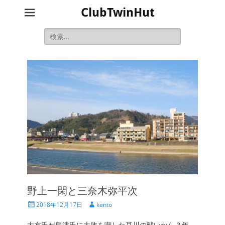
ClubTwinHut
検
索:
野上一閑と三奈木弥平次
投
投
2018年12月17日
kento
稿
稿
日
者
大友氏が島津氏に大敗を喫した耳川の戦いから３年、