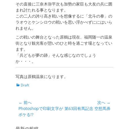
その直後に三奈木弥平次も加勢の家臣も大友の兵に囲
まれ討たれる事となります。
この二人の誇り高き戦いを想像するに「北斗の拳」の
ラオウとケンシロウの戦いを思い浮かべずににはいら
れません。
この戦いの舞台となった原鶴は現在、福岡随一の温泉
街となり観光客が憩いのひと時を過ごす場となってい
ます。
「兵どもが夢の跡」そんな感じなのでしょう
か・・・。
写真は原鶴温泉になります。
カ
Draft
テ
ゴ
リ
投
← 前へ
次へ →
ー
前
次
Photoshopで印刷文字が
第63回有馬記念 空想馬券
稿
の
の
ボケる!?
ナ
投
投
ビ
稿:
稿:
最新の投稿