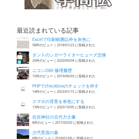
最近読まれている記事
Excelで印刷範囲以外を灰色に
58件のビュー
|
2018/01/23 に投稿された
タントのシガーライターヒューズ交換
20件のビュー
|
2020/05/04 に投稿された
ニコンD80 修理履歴
15件のビュー
|
2019/06/03 に投稿された
PHPでcheckboxのチェックを外す
14件のビュー
|
2023/01/15 に投稿された
スマホの背景を単色にする
13件のビュー
|
2025/10/05 に投稿された
住吉神社の古代力士像
8件のビュー
|
2017/05/03 に投稿された
少弐景資の墓
6件のビュー
|
2018/01/06 に投稿された