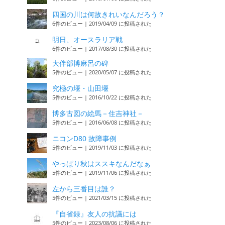
四国の川は何故きれいなんだろう？
6件のビュー
|
2019/04/09 に投稿された
明日、オースラリア戦
6件のビュー
|
2017/08/30 に投稿された
大伴部博麻呂の碑
5件のビュー
|
2020/05/07 に投稿された
究極の堰・山田堰
5件のビュー
|
2016/10/22 に投稿された
博多古図の絵馬－住吉神社－
5件のビュー
|
2016/06/08 に投稿された
ニコンD80 故障事例
5件のビュー
|
2019/11/03 に投稿された
やっぱり秋はススキなんだなぁ
5件のビュー
|
2019/11/06 に投稿された
左から三番目は誰？
5件のビュー
|
2021/03/15 に投稿された
『自省録』友人の抗議には
5件のビュー
|
2023/08/06 に投稿された