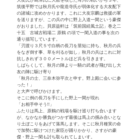
筑後平野では秋月氏や龍造寺氏が弱体化する大友配下
の諸城に攻めかかります。これに大友宗麟は救援の軍
を送りますが、この兵の中に野上入道一閑という豪傑
がおりました。貝原益軒は「筑前国続風土記」巻之二
十五 古城古戦場二 原鶴 の項で一閑入道の事を次の
通り描写しています。
「刃渡り３尺５寸白柄の長刀を莖短に持ち、秋月の兵
をなぎ倒す事、草を刈るが如し」秋月の兵はこれに対
抗しきれず３００メートルほど兵を引きます。
しばらくして、秋月の陣より一騎の武者が飛び出し大
友の陣に駆け寄り
「秋月の士、三奈木弥平次と申す。野上殿に会いに参
った！」
と大声で呼びかけます。
そこに例の長刀を手にした野上一閑が現れ
「お相手申そう!!」
ふたりは馬上、原鶴の戦場を駆け巡り打ち合います
が、なかなか勝負がつかず最後は馬上の掴み合いとな
り土ぼこりをあげて落馬します。そこに秋月種実の命
で加勢に駆けつけた家臣が踊りかかり、さすがの豪
傑・野上一閑も討ち取られてしまいす。