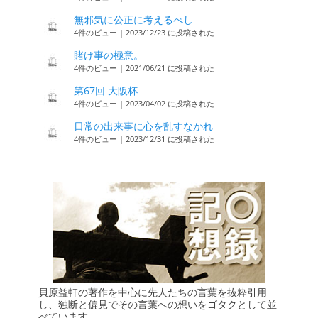
無邪気に公正に考えるべし
4件のビュー
|
2023/12/23 に投稿された
賭け事の極意。
4件のビュー
|
2021/06/21 に投稿された
第67回 大阪杯
4件のビュー
|
2023/04/02 に投稿された
日常の出来事に心を乱すなかれ
4件のビュー
|
2023/12/31 に投稿された
貝原益軒の著作を中心に先人たちの言葉を抜粋引用
し、独断と偏見でその言葉への想いをゴタクとして並
べています。