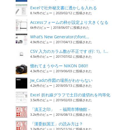
Excelで社外秘文書に透かしを入れる
8.1k件のビュー
|
2020/02/12 に投稿された
Accessフォームの枠が設定より大きくなる
6k件のビュー
|
2018/06/07 に投稿された
What’s New Generatorのfont...
4.9k件のビュー
|
2017/04/13 に投稿された
CSV 入力のカラム数が不正です (行: 1)。!...
4.5k件のビュー
|
2017/07/02 に投稿された
惚れてまうやろー NIKON D80!!
4.3k件のビュー
|
2019/06/03 に投稿された
Jw_Cadの作図の場所がわからない
4.2k件のビュー
|
2018/05/13 に投稿された
Excel 折れ線グラフで土日の途切れを均等化
3.5k件のビュー
|
2019/02/03 に投稿された
「滇王之印」 －福岡市博物館－
3.2k件のビュー
|
2016/08/13 に投稿された
「漢委奴国王」の読み方は？
3.2k件のビュー
|
2015/11/16 に投稿された