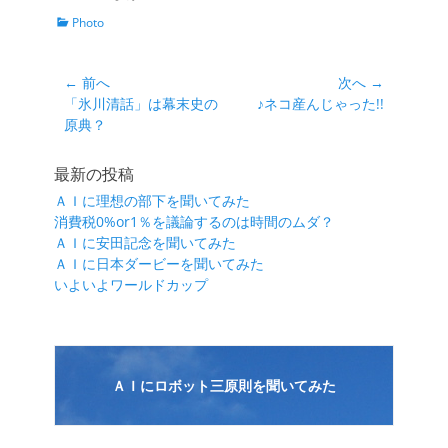
カ
Photo
テ
ゴ
リ
投
← 前へ
次へ →
ー
前
次
「氷川清話」は幕末史の
♪ネコ産んじゃった!!
稿
の
の
原典？
ナ
投
投
ビ
稿:
稿:
最新の投稿
ゲ
ＡＩに理想の部下を聞いてみた
ー
消費税0%or1％を議論するのは時間のムダ？
シ
ＡＩに安田記念を聞いてみた
ＡＩに日本ダービーを聞いてみた
ョ
いよいよワールドカップ
ン
ＡＩにロボット三原則を聞いてみた