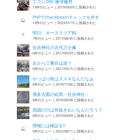
ニコンD80 修理履歴
13件のビュー
|
2019/06/03 に投稿された
PHPでcheckboxのチェックを外す
13件のビュー
|
2023/01/15 に投稿された
明日、オースラリア戦
7件のビュー
|
2017/08/30 に投稿された
住吉神社の古代力士像
6件のビュー
|
2017/05/03 に投稿された
左から三番目は誰？
6件のビュー
|
2021/03/15 に投稿された
やっぱり秋はススキなんだなぁ
6件のビュー
|
2019/11/06 に投稿された
博多古図の絵馬－住吉神社－
6件のビュー
|
2016/06/08 に投稿された
四国の川は何故きれいなんだろう？
6件のビュー
|
2019/04/09 に投稿された
情報には検証を!!
5件のビュー
|
2022/08/11 に投稿された