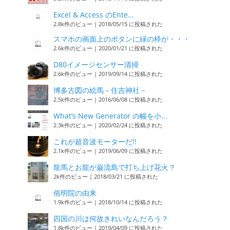
Excel & Access のEnte...
2.8k件のビュー
|
2018/05/15 に投稿された
スマホの画面上のボタンに緑の枠が・・・
2.6k件のビュー
|
2020/01/21 に投稿された
D80イメージセンサー清掃
2.6k件のビュー
|
2019/09/14 に投稿された
博多古図の絵馬－住吉神社－
2.5k件のビュー
|
2016/06/08 に投稿された
What’s New Generator の幅を小...
2.3k件のビュー
|
2020/02/24 に投稿された
これが超音波モーターだ!!
2.1k件のビュー
|
2019/06/09 に投稿された
龍馬とお龍が巌流島で打ち上げ花火？
2k件のビュー
|
2018/03/21 に投稿された
俗明院の由来
1.9k件のビュー
|
2018/10/14 に投稿された
四国の川は何故きれいなんだろう？
1.8k件のビュー
|
2019/04/09 に投稿された