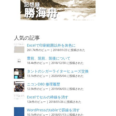
人気の記事
Excelで印刷範囲以外を灰色に
261.7k件のビュー
|
2018/01/23 に投稿された
豊前、筑前、筑後について
18.4k件のビュー
|
2018/12/30 に投稿された
タントのシガーライターヒューズ交換
13.1k件のビュー
|
2020/05/04 に投稿された
ニコンD80 修理履歴
12.9k件のビュー
|
2019/06/03 に投稿された
Excelでセルの枠線を消す
12k件のビュー
|
2018/01/26 に投稿された
WordPressのtableで罫線を消す
10.1k件のビュー
|
2018/01/13 に投稿された