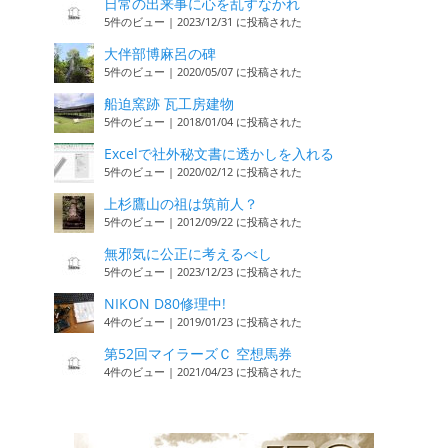
日常の出来事に心を乱すなかれ
5件のビュー
|
2023/12/31 に投稿された
大伴部博麻呂の碑
5件のビュー
|
2020/05/07 に投稿された
船迫窯跡 瓦工房建物
5件のビュー
|
2018/01/04 に投稿された
Excelで社外秘文書に透かしを入れる
5件のビュー
|
2020/02/12 に投稿された
上杉鷹山の祖は筑前人？
5件のビュー
|
2012/09/22 に投稿された
無邪気に公正に考えるべし
5件のビュー
|
2023/12/23 に投稿された
NIKON D80修理中!
4件のビュー
|
2019/01/23 に投稿された
第52回マイラーズＣ 空想馬券
4件のビュー
|
2021/04/23 に投稿された