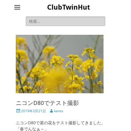
ClubTwinHut
検
索:
ニコンD80でテスト撮影
投
投
2019年3月21日
kento
稿
稿
日
者
ニコンD80で菜の花をテスト撮影してきました。
「春でんなぁ～」