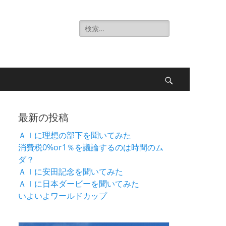
検
索:
検
索
最新の投稿
ＡＩに理想の部下を聞いてみた
消費税0%or1％を議論するのは時間のム
ダ？
ＡＩに安田記念を聞いてみた
ＡＩに日本ダービーを聞いてみた
いよいよワールドカップ