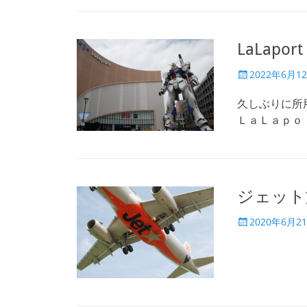
LaLap
投
2022年6月1
稿
日
久しぶりに所
ＬａＬａｐｏ
ジェット
投
2020年6月2
稿
日