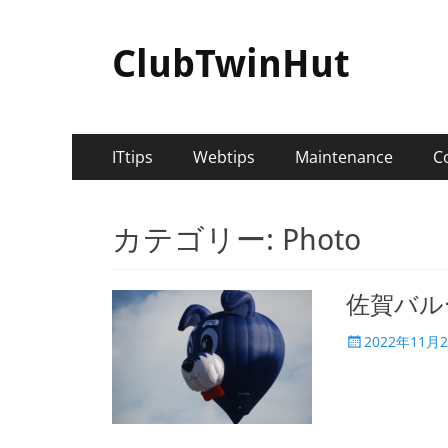
ClubTwinHut
メ
コ
ITtips
Webtips
Maintenance
C
ン
イ
テ
ン
ン
カテゴリー:
Photo
ツ
メ
へ
ニ
ス
佐賀バル
キ
ュ
ッ
投
2022年11月
ー
プ
稿
日