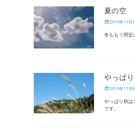
夏の空
投
2019年11月
稿
日
冬ももう間近
やっぱり
投
2019年11月
稿
日
やっぱり秋は
です。