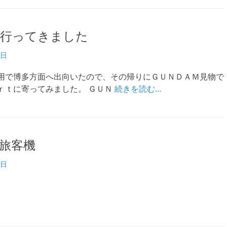
ort 行ってきました
2日
用で博多方面へ出向いたので、その帰りにＧＵＮＤＡＭ見物で
ｒｔに寄ってみました。 ＧＵＮ
続きを読む…
旅客機
1日