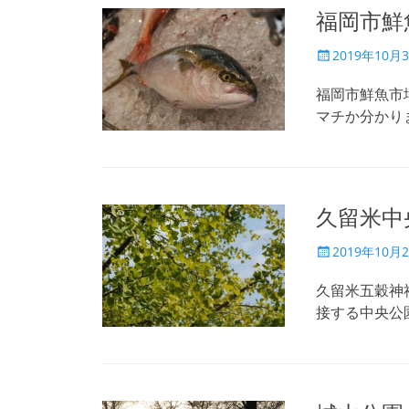
福岡市鮮
投
2019年10月
稿
日
福岡市鮮魚市
マチか分かり
久留米中
投
2019年10月
稿
日
久留米五穀神
接する中央公