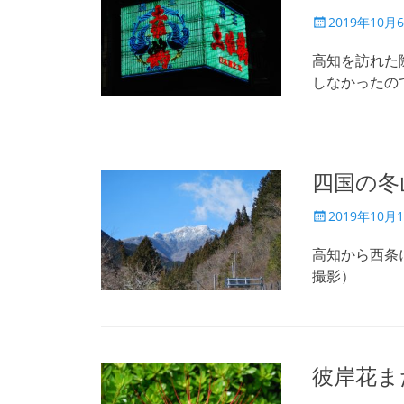
投
2019年10月
稿
日
高知を訪れた
しなかったの
四国の冬
投
2019年10月
稿
日
高知から西条
撮影）
彼岸花ま