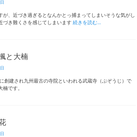
9日
すが、近づき過ぎるとなんかとっ捕まってしまいそうな気がし
近づき難くさを感じてしまいます
続きを読む…
楓と大楠
8日
ど前に創建され九州最古の寺院といわれる武蔵寺（ぶぞうじ）で
大楠です。
花
5日