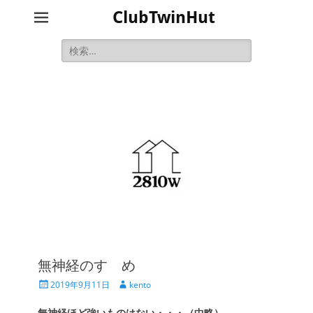
ClubTwinHut
検
索:
無神経のすゝめ
投
投
2019年9月11日
kento
稿
稿
日
者
無神経ほど強いものはない・・・（中略）