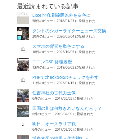
最近読まれている記事
Excelで印刷範囲以外を灰色に
58件のビュー
|
2018/01/23 に投稿された
タントのシガーライターヒューズ交換
20件のビュー
|
2020/05/04 に投稿された
スマホの背景を単色にする
18件のビュー
|
2025/10/05 に投稿された
ニコンD80 修理履歴
13件のビュー
|
2019/06/03 に投稿された
PHPでcheckboxのチェックを外す
11件のビュー
|
2023/01/15 に投稿された
住吉神社の古代力士像
6件のビュー
|
2017/05/03 に投稿された
四国の川は何故きれいなんだろう？
6件のビュー
|
2019/04/09 に投稿された
明日、オースラリア戦
6件のビュー
|
2017/08/30 に投稿された
博多古図の絵馬－住吉神社－