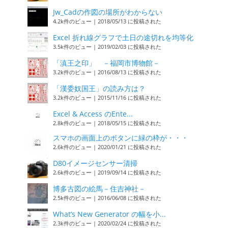
Jw_Cadの作図の場所がわからない
4.2k件のビュー
|
2018/05/13 に投稿された
Excel 折れ線グラフで土日の途切れを均等化
3.5k件のビュー
|
2019/02/03 に投稿された
「滇王之印」 －福岡市博物館－
3.2k件のビュー
|
2016/08/13 に投稿された
「漢委奴国王」の読み方は？
3.2k件のビュー
|
2015/11/16 に投稿された
Excel & Access のEnte...
2.8k件のビュー
|
2018/05/15 に投稿された
スマホの画面上のボタンに緑の枠が・・・
2.6k件のビュー
|
2020/01/21 に投稿された
D80イメージセンサー清掃
2.6k件のビュー
|
2019/09/14 に投稿された
博多古図の絵馬－住吉神社－
2.5k件のビュー
|
2016/06/08 に投稿された
What’s New Generator の幅を小...
2.3k件のビュー
|
2020/02/24 に投稿された