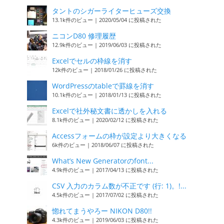
タントのシガーライターヒューズ交換
13.1k件のビュー
|
2020/05/04 に投稿された
ニコンD80 修理履歴
12.9k件のビュー
|
2019/06/03 に投稿された
Excelでセルの枠線を消す
12k件のビュー
|
2018/01/26 に投稿された
WordPressのtableで罫線を消す
10.1k件のビュー
|
2018/01/13 に投稿された
Excelで社外秘文書に透かしを入れる
8.1k件のビュー
|
2020/02/12 に投稿された
Accessフォームの枠が設定より大きくなる
6k件のビュー
|
2018/06/07 に投稿された
What’s New Generatorのfont...
4.9k件のビュー
|
2017/04/13 に投稿された
CSV 入力のカラム数が不正です (行: 1)。!...
4.5k件のビュー
|
2017/07/02 に投稿された
惚れてまうやろー NIKON D80!!
4.3k件のビュー
|
2019/06/03 に投稿された