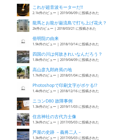
これが超音波モーターだ!!
2.1k件のビュー
|
2019/06/09 に投稿された
龍馬とお龍が巌流島で打ち上げ花火？
2k件のビュー
|
2018/03/21 に投稿された
俗明院の由来
1.9k件のビュー
|
2018/10/14 に投稿された
四国の川は何故きれいなんだろう？
1.8k件のビュー
|
2019/04/09 に投稿された
高山彦九郎終焉の地
1.7k件のビュー
|
2018/01/04 に投稿された
Photoshopで印刷文字がボケる!?
1.4k件のビュー
|
2018/12/16 に投稿された
ニコンD80 故障事例
1.3k件のビュー
|
2019/11/03 に投稿された
住吉神社の古代力士像
1.3k件のビュー
|
2017/05/03 に投稿された
芦屋の史跡 －義将二人－
1.3k件のビュー
|
2017/05/03 に投稿された