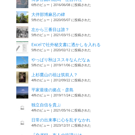
6件のビュー
|
2016/06/08 に投稿された
大伴部博麻呂の碑
5件のビュー
|
2020/05/07 に投稿された
左から三番目は誰？
5件のビュー
|
2021/03/15 に投稿された
Excelで社外秘文書に透かしを入れる
5件のビュー
|
2020/02/12 に投稿された
やっぱり秋はススキなんだなぁ
5件のビュー
|
2019/11/06 に投稿された
上杉鷹山の祖は筑前人？
4件のビュー
|
2012/09/22 に投稿された
平家最後の拠点・彦島
4件のビュー
|
2019/11/24 に投稿された
独立自信を貴ぶ
4件のビュー
|
2021/05/16 に投稿された
日常の出来事に心を乱すなかれ
4件のビュー
|
2023/12/31 に投稿された
『自省録』友人の抗議には