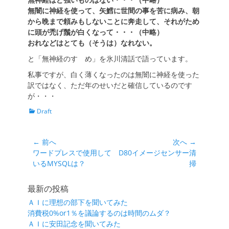
無闇に神経を使って、矢鱈に世間の事を苦に病み、朝
から晩まで頼みもしないことに奔走して、それがため
に頭が禿げ鬚が白くなって・・・（中略）
おれなどはとても（そうは）なれない。
と「無神経のすゝめ」を氷川清話で語っています。
私事ですが、白く薄くなったのは無闇に神経を使った
訳ではなく、ただ年のせいだと確信しているのです
が・・・
カ
Draft
テ
ゴ
リ
投
← 前へ
次へ →
ー
前
次
ワードプレスで使用して
D80イメージセンサー清
稿
の
の
いるMYSQLは？
掃
ナ
投
投
ビ
稿:
稿:
最新の投稿
ゲ
ＡＩに理想の部下を聞いてみた
ー
消費税0%or1％を議論するのは時間のムダ？
シ
ＡＩに安田記念を聞いてみた