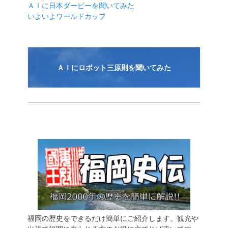
ＡＩに日本ダービーを聞いてみた
ョ
いよいよワールドカップ
ン
ＡＩにロボット三原則を聞いてみた
福岡の歴史をできるだけ簡単にご紹介します。観光や