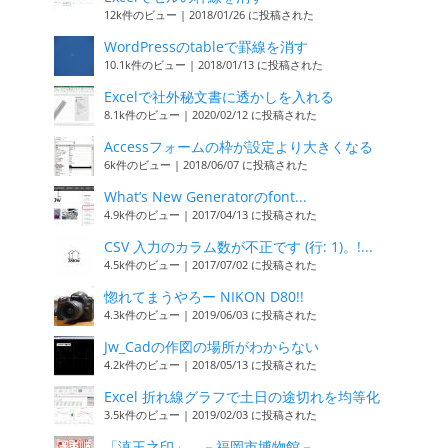
12k件のビュー
|
2018/01/26 に投稿された
WordPressのtableで罫線を消す
10.1k件のビュー
|
2018/01/13 に投稿された
Excelで社外秘文書に透かしを入れる
8.1k件のビュー
|
2020/02/12 に投稿された
Accessフォームの枠が設定より大きくなる
6k件のビュー
|
2018/06/07 に投稿された
What’s New Generatorのfont...
4.9k件のビュー
|
2017/04/13 に投稿された
CSV 入力のカラム数が不正です (行: 1)。!...
4.5k件のビュー
|
2017/07/02 に投稿された
惚れてまうやろー NIKON D80!!
4.3k件のビュー
|
2019/06/03 に投稿された
Jw_Cadの作図の場所がわからない
4.2k件のビュー
|
2018/05/13 に投稿された
Excel 折れ線グラフで土日の途切れを均等化
3.5k件のビュー
|
2019/02/03 に投稿された
「滇王之印」 －福岡市博物館－