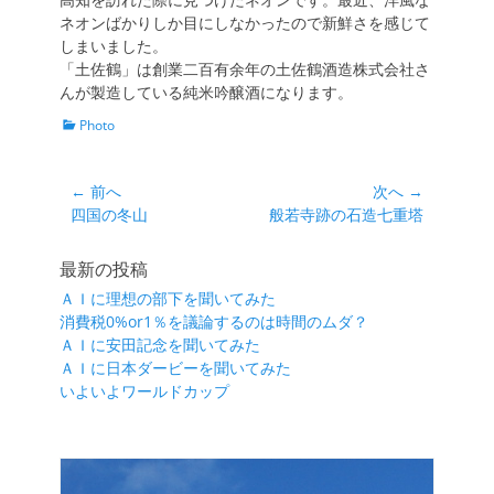
ネオンばかりしか目にしなかったので新鮮さを感じて
しまいました。
「土佐鶴」は創業二百有余年の土佐鶴酒造株式会社さ
んが製造している純米吟醸酒になります。
カ
Photo
テ
ゴ
リ
投
← 前へ
次へ →
ー
前
次
四国の冬山
般若寺跡の石造七重塔
稿
の
の
ナ
投
投
最新の投稿
ビ
稿:
稿:
ＡＩに理想の部下を聞いてみた
ゲ
消費税0%or1％を議論するのは時間のムダ？
ー
ＡＩに安田記念を聞いてみた
シ
ＡＩに日本ダービーを聞いてみた
いよいよワールドカップ
ョ
ン