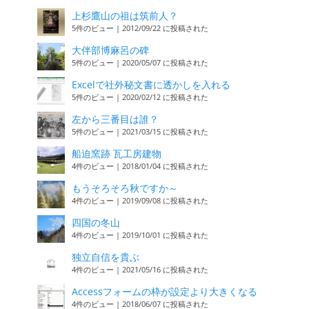
上杉鷹山の祖は筑前人？
5件のビュー
|
2012/09/22 に投稿された
大伴部博麻呂の碑
5件のビュー
|
2020/05/07 に投稿された
Excelで社外秘文書に透かしを入れる
5件のビュー
|
2020/02/12 に投稿された
左から三番目は誰？
5件のビュー
|
2021/03/15 に投稿された
船迫窯跡 瓦工房建物
4件のビュー
|
2018/01/04 に投稿された
もうそろそろ秋ですか～
4件のビュー
|
2019/09/08 に投稿された
四国の冬山
4件のビュー
|
2019/10/01 に投稿された
独立自信を貴ぶ
4件のビュー
|
2021/05/16 に投稿された
Accessフォームの枠が設定より大きくなる
4件のビュー
|
2018/06/07 に投稿された