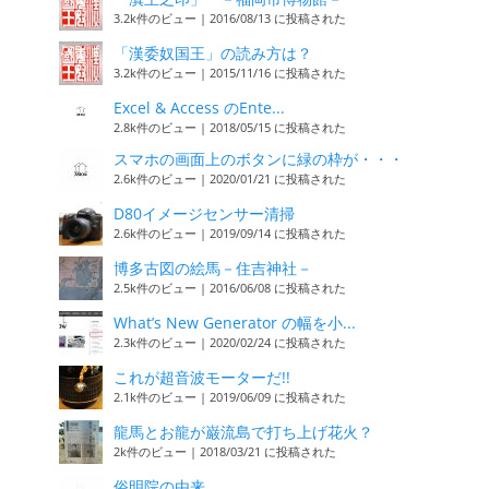
3.2k件のビュー
|
2016/08/13 に投稿された
「漢委奴国王」の読み方は？
3.2k件のビュー
|
2015/11/16 に投稿された
Excel & Access のEnte...
2.8k件のビュー
|
2018/05/15 に投稿された
スマホの画面上のボタンに緑の枠が・・・
2.6k件のビュー
|
2020/01/21 に投稿された
D80イメージセンサー清掃
2.6k件のビュー
|
2019/09/14 に投稿された
博多古図の絵馬－住吉神社－
2.5k件のビュー
|
2016/06/08 に投稿された
What’s New Generator の幅を小...
2.3k件のビュー
|
2020/02/24 に投稿された
これが超音波モーターだ!!
2.1k件のビュー
|
2019/06/09 に投稿された
龍馬とお龍が巌流島で打ち上げ花火？
2k件のビュー
|
2018/03/21 に投稿された
俗明院の由来