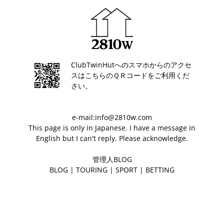
ClubTwinHutへのスマホからのアクセ
スはこちらのＱＲコードをご利用くだ
さい。
e-mail:info@2810w.com
This page is only in Japanese. I have a message in
English but I can't reply. Please acknowledge.
管理人BLOG
BLOG
|
TOURING
|
SPORT
|
BETTING