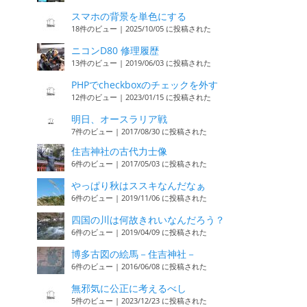
スマホの背景を単色にする
18件のビュー
|
2025/10/05 に投稿された
ニコンD80 修理履歴
13件のビュー
|
2019/06/03 に投稿された
PHPでcheckboxのチェックを外す
12件のビュー
|
2023/01/15 に投稿された
明日、オースラリア戦
7件のビュー
|
2017/08/30 に投稿された
住吉神社の古代力士像
6件のビュー
|
2017/05/03 に投稿された
やっぱり秋はススキなんだなぁ
6件のビュー
|
2019/11/06 に投稿された
四国の川は何故きれいなんだろう？
6件のビュー
|
2019/04/09 に投稿された
博多古図の絵馬－住吉神社－
6件のビュー
|
2016/06/08 に投稿された
無邪気に公正に考えるべし
5件のビュー
|
2023/12/23 に投稿された