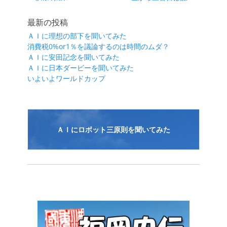
稿
の
の
ナ
投
投
最新の投稿
ビ
稿:
稿:
ＡＩに理想の部下を聞いてみた
ゲ
消費税0%or1％を議論するのは時間のムダ？
ー
ＡＩに安田記念を聞いてみた
シ
ＡＩに日本ダービーを聞いてみた
いよいよワールドカップ
ョ
ン
ＡＩにロボット三原則を聞いてみた