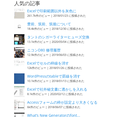
人気の記事
Excelで印刷範囲以外を灰色に
261.7k件のビュー
|
2018/01/23 に投稿された
豊前、筑前、筑後について
18.4k件のビュー
|
2018/12/30 に投稿された
タントのシガーライターヒューズ交換
13.1k件のビュー
|
2020/05/04 に投稿された
ニコンD80 修理履歴
12.9k件のビュー
|
2019/06/03 に投稿された
Excelでセルの枠線を消す
12k件のビュー
|
2018/01/26 に投稿された
WordPressのtableで罫線を消す
10.1k件のビュー
|
2018/01/13 に投稿された
Excelで社外秘文書に透かしを入れる
8.1k件のビュー
|
2020/02/12 に投稿された
Accessフォームの枠が設定より大きくなる
6k件のビュー
|
2018/06/07 に投稿された
What’s New Generatorのfont...