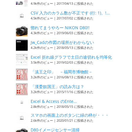
4.9k件のビュー
|
2017/04/13 に投稿された
CSV 入力のカラム数が不正です (行: 1)。!...
4.5k件のビュー
|
2017/07/02 に投稿された
惚れてまうやろー NIKON D80!!
4.3k件のビュー
|
2019/06/03 に投稿された
Jw_Cadの作図の場所がわからない
4.2k件のビュー
|
2018/05/13 に投稿された
Excel 折れ線グラフで土日の途切れを均等化
3.5k件のビュー
|
2019/02/03 に投稿された
「滇王之印」 －福岡市博物館－
3.2k件のビュー
|
2016/08/13 に投稿された
「漢委奴国王」の読み方は？
3.2k件のビュー
|
2015/11/16 に投稿された
Excel & Access のEnte...
2.8k件のビュー
|
2018/05/15 に投稿された
スマホの画面上のボタンに緑の枠が・・・
2.6k件のビュー
|
2020/01/21 に投稿された
D80イメージセンサー清掃