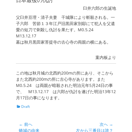
日本最後の仇討
臼井六郎の生誕地
父臼井亘理・清子夫妻 干城隊により斬殺される。一
子六郎 苦節１３年江戸旧黒田家別邸にて犯人を父遺
愛の短刀で刺殺し仇討を果たす。M0.5.24
M13.12.17
墓は秋月黒田家菩提寺の古心寺の両親の横にある。
案内板より
この地は秋月城の北西約200mの所にあり、そこから
また北西約200mの所に古心寺があります。また
M0.5.24 は両親が暗殺された明治元年5月24日の事
で、 M13.12.17 は六郎が仇討を遂げた明治13年12
月17日の事になります。
カ
Draft
テ
ゴ
リ
投
← 前へ
次へ →
ー
前
次
蜷城の由来
左から三番目は誰？