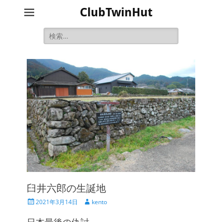
ClubTwinHut
検
索:
臼井六郎の生誕地
投
投
2021年3月14日
kento
稿
稿
日
者