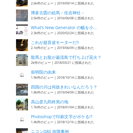
2.6k件のビュー
|
2019/09/14 に投稿された
博多古図の絵馬－住吉神社－
2.5k件のビュー
|
2016/06/08 に投稿された
What’s New Generator の幅を小...
2.3k件のビュー
|
2020/02/24 に投稿された
これが超音波モーターだ!!
2.1k件のビュー
|
2019/06/09 に投稿された
龍馬とお龍が巌流島で打ち上げ花火？
2k件のビュー
|
2018/03/21 に投稿された
俗明院の由来
1.9k件のビュー
|
2018/10/14 に投稿された
四国の川は何故きれいなんだろう？
1.8k件のビュー
|
2019/04/09 に投稿された
高山彦九郎終焉の地
1.7k件のビュー
|
2018/01/04 に投稿された
Photoshopで印刷文字がボケる!?
1.4k件のビュー
|
2018/12/16 に投稿された
ニコンD80 故障事例