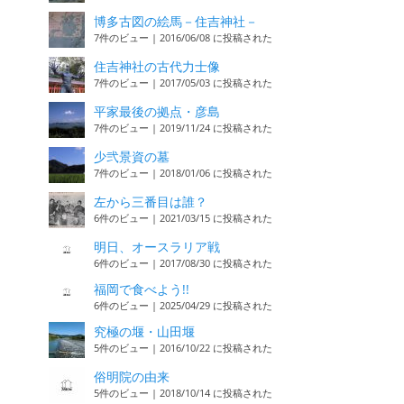
博多古図の絵馬－住吉神社－
7件のビュー
|
2016/06/08 に投稿された
住吉神社の古代力士像
7件のビュー
|
2017/05/03 に投稿された
平家最後の拠点・彦島
7件のビュー
|
2019/11/24 に投稿された
少弐景資の墓
7件のビュー
|
2018/01/06 に投稿された
左から三番目は誰？
6件のビュー
|
2021/03/15 に投稿された
明日、オースラリア戦
6件のビュー
|
2017/08/30 に投稿された
福岡で食べよう!!
6件のビュー
|
2025/04/29 に投稿された
究極の堰・山田堰
5件のビュー
|
2016/10/22 に投稿された
俗明院の由来
5件のビュー
|
2018/10/14 に投稿された