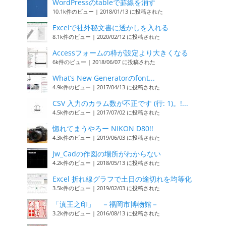
WordPressのtableで罫線を消す
10.1k件のビュー
|
2018/01/13 に投稿された
Excelで社外秘文書に透かしを入れる
8.1k件のビュー
|
2020/02/12 に投稿された
Accessフォームの枠が設定より大きくなる
6k件のビュー
|
2018/06/07 に投稿された
What’s New Generatorのfont...
4.9k件のビュー
|
2017/04/13 に投稿された
CSV 入力のカラム数が不正です (行: 1)。!...
4.5k件のビュー
|
2017/07/02 に投稿された
惚れてまうやろー NIKON D80!!
4.3k件のビュー
|
2019/06/03 に投稿された
Jw_Cadの作図の場所がわからない
4.2k件のビュー
|
2018/05/13 に投稿された
Excel 折れ線グラフで土日の途切れを均等化
3.5k件のビュー
|
2019/02/03 に投稿された
「滇王之印」 －福岡市博物館－
3.2k件のビュー
|
2016/08/13 に投稿された