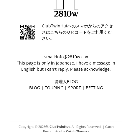
ClubTwinHutへのスマホからのアクセ
スはこちらのＱＲコードをご利用くだ
さい。
e-mail:info@2810w.com
This page is only in Japanese. I have a message in
English but I can't reply. Please acknowledge.
管理人BLOG
BLOG
|
TOURING
|
SPORT
|
BETTING
Copyright © 2026年
ClubTwinHut
. All Rights Reserved. | Catch
Responsive by
Catch Themes