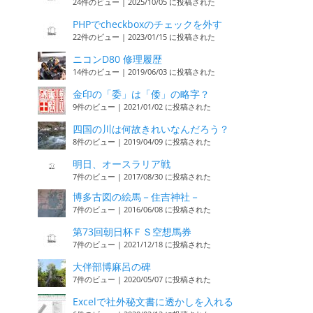
24件のビュー
|
2025/10/05 に投稿された
PHPでcheckboxのチェックを外す
22件のビュー
|
2023/01/15 に投稿された
ニコンD80 修理履歴
14件のビュー
|
2019/06/03 に投稿された
金印の「委」は「倭」の略字？
9件のビュー
|
2021/01/02 に投稿された
四国の川は何故きれいなんだろう？
8件のビュー
|
2019/04/09 に投稿された
明日、オースラリア戦
7件のビュー
|
2017/08/30 に投稿された
博多古図の絵馬－住吉神社－
7件のビュー
|
2016/06/08 に投稿された
第73回朝日杯ＦＳ空想馬券
7件のビュー
|
2021/12/18 に投稿された
大伴部博麻呂の碑
7件のビュー
|
2020/05/07 に投稿された
Excelで社外秘文書に透かしを入れる