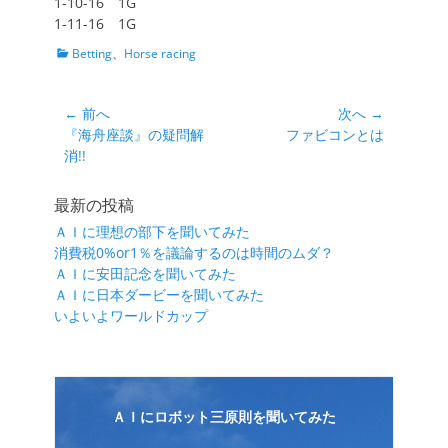
1-10-16 1G
1-11-16 1G
カ
Betting
、
Horse racing
テ
ゴ
リ
投
← 前へ
次へ →
ー
前
次
『海舟座談』の疑問解
ファビコンとは
稿
の
の
消!!
ナ
投
投
ビ
稿:
稿:
最新の投稿
ゲ
ＡＩに理想の部下を聞いてみた
ー
消費税0%or1％を議論するのは時間のムダ？
シ
ＡＩに安田記念を聞いてみた
ＡＩに日本ダービーを聞いてみた
ョ
いよいよワールドカップ
ン
ＡＩにロボット三原則を聞いてみた