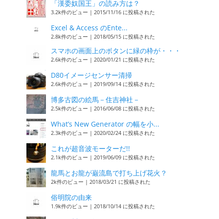
「漢委奴国王」の読み方は？
3.2k件のビュー
|
2015/11/16 に投稿された
Excel & Access のEnte...
2.8k件のビュー
|
2018/05/15 に投稿された
スマホの画面上のボタンに緑の枠が・・・
2.6k件のビュー
|
2020/01/21 に投稿された
D80イメージセンサー清掃
2.6k件のビュー
|
2019/09/14 に投稿された
博多古図の絵馬－住吉神社－
2.5k件のビュー
|
2016/06/08 に投稿された
What’s New Generator の幅を小...
2.3k件のビュー
|
2020/02/24 に投稿された
これが超音波モーターだ!!
2.1k件のビュー
|
2019/06/09 に投稿された
龍馬とお龍が巌流島で打ち上げ花火？
2k件のビュー
|
2018/03/21 に投稿された
俗明院の由来
1.9k件のビュー
|
2018/10/14 に投稿された