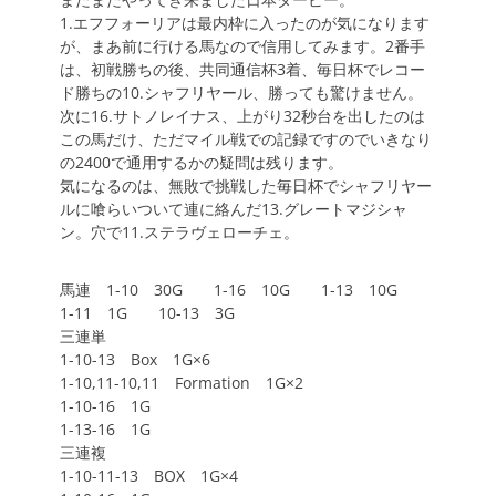
1.エフフォーリアは最内枠に入ったのが気になります
が、まあ前に行ける馬なので信用してみます。2番手
は、初戦勝ちの後、共同通信杯3着、毎日杯でレコー
ド勝ちの10.シャフリヤール、勝っても驚けません。
次に16.サトノレイナス、上がり32秒台を出したのは
この馬だけ、ただマイル戦での記録ですのでいきなり
の2400で通用するかの疑問は残ります。
気になるのは、無敗で挑戦した毎日杯でシャフリヤー
ルに喰らいついて連に絡んだ13.グレートマジシャ
ン。穴で11.ステラヴェローチェ。
馬連 1-10 30G 1-16 10G 1-13 10G
1-11 1G 10-13 3G
三連単
1-10-13 Box 1G×6
1-10,11-10,11 Formation 1G×2
1-10-16 1G
1-13-16 1G
三連複
1-10-11-13 BOX 1G×4