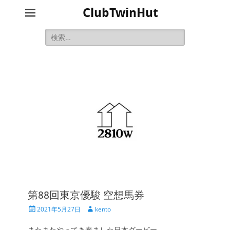
ClubTwinHut
検
索:
第88回東京優駿 空想馬券
投
投
2021年5月27日
kento
稿
稿
日
者
またまたやってき来ました日本ダービー。