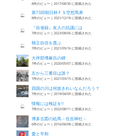
8件のビュー
|
2017/08/30 に投稿された
第73回朝日杯ＦＳ空想馬券
8件のビュー
|
2021/12/18 に投稿された
『自省録』友人の抗議には
7件のビュー
|
2023/08/06 に投稿された
独立自信を貴ぶ
7件のビュー
|
2021/05/16 に投稿された
大伴部博麻呂の碑
7件のビュー
|
2020/05/07 に投稿された
左から三番目は誰？
7件のビュー
|
2021/03/15 に投稿された
四国の川は何故きれいなんだろう？
7件のビュー
|
2019/04/09 に投稿された
情報には検証を!!
7件のビュー
|
2022/08/11 に投稿された
博多古図の絵馬－住吉神社－
6件のビュー
|
2016/06/08 に投稿された
愛と平和