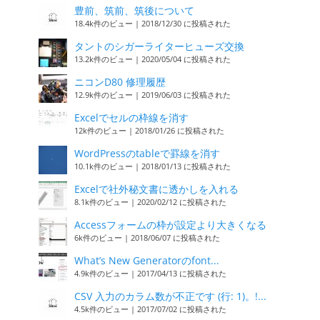
豊前、筑前、筑後について
18.4k件のビュー
|
2018/12/30 に投稿された
タントのシガーライターヒューズ交換
13.2k件のビュー
|
2020/05/04 に投稿された
ニコンD80 修理履歴
12.9k件のビュー
|
2019/06/03 に投稿された
Excelでセルの枠線を消す
12k件のビュー
|
2018/01/26 に投稿された
WordPressのtableで罫線を消す
10.1k件のビュー
|
2018/01/13 に投稿された
Excelで社外秘文書に透かしを入れる
8.1k件のビュー
|
2020/02/12 に投稿された
Accessフォームの枠が設定より大きくなる
6k件のビュー
|
2018/06/07 に投稿された
What’s New Generatorのfont...
4.9k件のビュー
|
2017/04/13 に投稿された
CSV 入力のカラム数が不正です (行: 1)。!...
4.5k件のビュー
|
2017/07/02 に投稿された