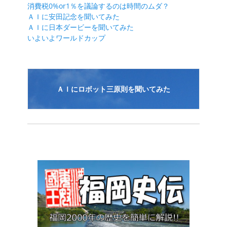
ー
消費税0%or1％を議論するのは時間のムダ？
シ
ＡＩに安田記念を聞いてみた
ＡＩに日本ダービーを聞いてみた
ョ
いよいよワールドカップ
ン
ＡＩにロボット三原則を聞いてみた