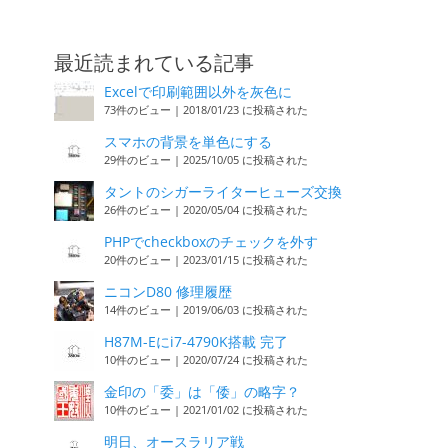
最近読まれている記事
Excelで印刷範囲以外を灰色に
73件のビュー
|
2018/01/23 に投稿された
スマホの背景を単色にする
29件のビュー
|
2025/10/05 に投稿された
タントのシガーライターヒューズ交換
26件のビュー
|
2020/05/04 に投稿された
PHPでcheckboxのチェックを外す
20件のビュー
|
2023/01/15 に投稿された
ニコンD80 修理履歴
14件のビュー
|
2019/06/03 に投稿された
H87M-Eにi7-4790K搭載 完了
10件のビュー
|
2020/07/24 に投稿された
金印の「委」は「倭」の略字？
10件のビュー
|
2021/01/02 に投稿された
明日、オースラリア戦