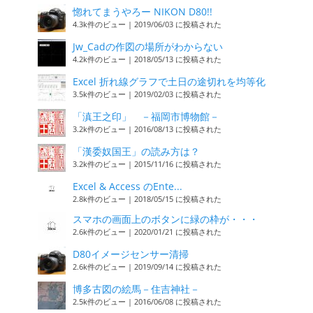
惚れてまうやろー NIKON D80!!
4.3k件のビュー
|
2019/06/03 に投稿された
Jw_Cadの作図の場所がわからない
4.2k件のビュー
|
2018/05/13 に投稿された
Excel 折れ線グラフで土日の途切れを均等化
3.5k件のビュー
|
2019/02/03 に投稿された
「滇王之印」 －福岡市博物館－
3.2k件のビュー
|
2016/08/13 に投稿された
「漢委奴国王」の読み方は？
3.2k件のビュー
|
2015/11/16 に投稿された
Excel & Access のEnte...
2.8k件のビュー
|
2018/05/15 に投稿された
スマホの画面上のボタンに緑の枠が・・・
2.6k件のビュー
|
2020/01/21 に投稿された
D80イメージセンサー清掃
2.6k件のビュー
|
2019/09/14 に投稿された
博多古図の絵馬－住吉神社－
2.5k件のビュー
|
2016/06/08 に投稿された