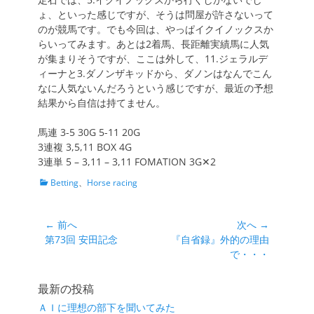
ょ、といった感じですが、そうは問屋が許さないって
のが競馬です。でも今回は、やっぱイクイノックスか
らいってみます。あとは2着馬、長距離実績馬に人気
が集まりそうですが、ここは外して、11.ジェラルデ
ィーナと3.ダノンザキッドから、ダノンはなんでこん
なに人気ないんだろうという感じですが、最近の予想
結果から自信は持てません。
馬連 3-5 30G 5-11 20G
3連複 3,5,11 BOX 4G
3連単 5 – 3,11 – 3,11 FOMATION 3G✕2
カ
Betting
、
Horse racing
テ
ゴ
リ
投
← 前へ
次へ →
ー
前
次
第73回 安田記念
『自省録』外的の理由
稿
の
の
で・・・
ナ
投
投
ビ
稿:
稿:
最新の投稿
ゲ
ＡＩに理想の部下を聞いてみた