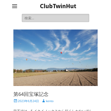
ClubTwinHut
検
索:
第64回宝塚記念
投
投
2023年6月24日
kento
稿
稿
日
者
定石では、5.イクイノックスから行くしかないでし