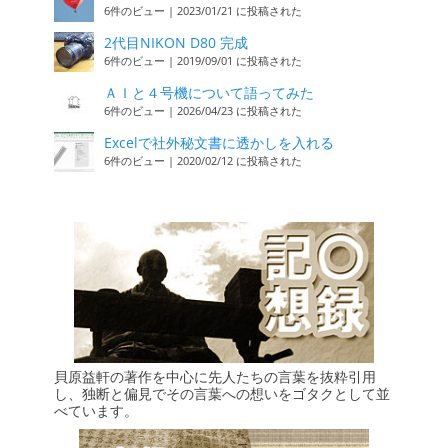
6件のビュー
|
2023/01/21 に投稿された
2代目NIKON D80 完成
6件のビュー
|
2019/09/01 に投稿された
ＡＩと４号機について語ってみた
6件のビュー
|
2026/04/23 に投稿された
Excelで社外秘文書に透かしを入れる
6件のビュー
|
2020/02/12 に投稿された
貝原益軒の著作を中心に先人たちの言葉を抜粋引用
し、独断と偏見でその言葉への想いをゴタクとして並
べています。