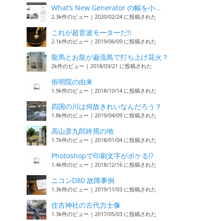
What’s New Generator の幅を小...
2.3k件のビュー
|
2020/02/24 に投稿された
これが超音波モーターだ!!
2.1k件のビュー
|
2019/06/09 に投稿された
龍馬とお龍が巌流島で打ち上げ花火？
2k件のビュー
|
2018/03/21 に投稿された
俗明院の由来
1.9k件のビュー
|
2018/10/14 に投稿された
四国の川は何故きれいなんだろう？
1.8k件のビュー
|
2019/04/09 に投稿された
高山彦九郎終焉の地
1.7k件のビュー
|
2018/01/04 に投稿された
Photoshopで印刷文字がボケる!?
1.4k件のビュー
|
2018/12/16 に投稿された
ニコンD80 故障事例
1.3k件のビュー
|
2019/11/03 に投稿された
住吉神社の古代力士像
1.3k件のビュー
|
2017/05/03 に投稿された