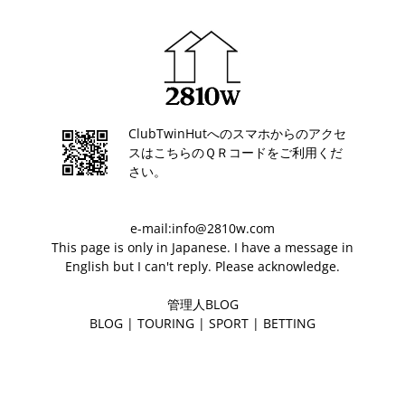
ClubTwinHutへのスマホからのアクセ
スはこちらのＱＲコードをご利用くだ
さい。
e-mail:info@2810w.com
This page is only in Japanese. I have a message in
English but I can't reply. Please acknowledge.
管理人BLOG
BLOG
|
TOURING
|
SPORT
|
BETTING