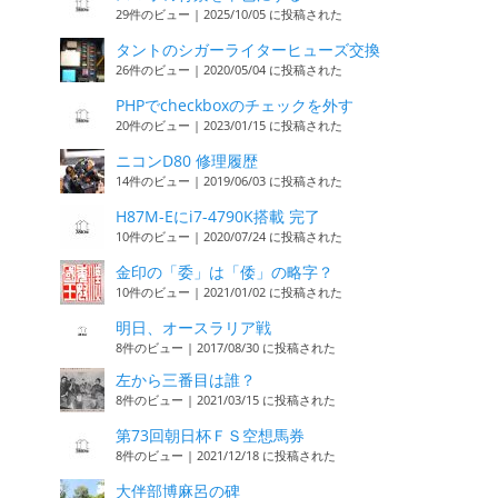
29件のビュー
|
2025/10/05 に投稿された
タントのシガーライターヒューズ交換
26件のビュー
|
2020/05/04 に投稿された
PHPでcheckboxのチェックを外す
20件のビュー
|
2023/01/15 に投稿された
ニコンD80 修理履歴
14件のビュー
|
2019/06/03 に投稿された
H87M-Eにi7-4790K搭載 完了
10件のビュー
|
2020/07/24 に投稿された
金印の「委」は「倭」の略字？
10件のビュー
|
2021/01/02 に投稿された
明日、オースラリア戦
8件のビュー
|
2017/08/30 に投稿された
左から三番目は誰？
8件のビュー
|
2021/03/15 に投稿された
第73回朝日杯ＦＳ空想馬券
8件のビュー
|
2021/12/18 に投稿された
大伴部博麻呂の碑