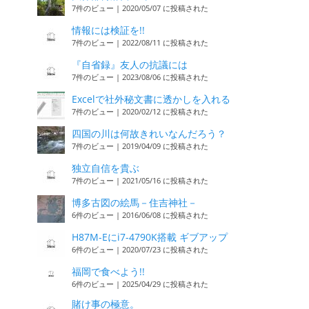
7件のビュー
|
2020/05/07 に投稿された
情報には検証を!!
7件のビュー
|
2022/08/11 に投稿された
『自省録』友人の抗議には
7件のビュー
|
2023/08/06 に投稿された
Excelで社外秘文書に透かしを入れる
7件のビュー
|
2020/02/12 に投稿された
四国の川は何故きれいなんだろう？
7件のビュー
|
2019/04/09 に投稿された
独立自信を貴ぶ
7件のビュー
|
2021/05/16 に投稿された
博多古図の絵馬－住吉神社－
6件のビュー
|
2016/06/08 に投稿された
H87M-Eにi7-4790K搭載 ギブアップ
6件のビュー
|
2020/07/23 に投稿された
福岡で食べよう!!
6件のビュー
|
2025/04/29 に投稿された
賭け事の極意。