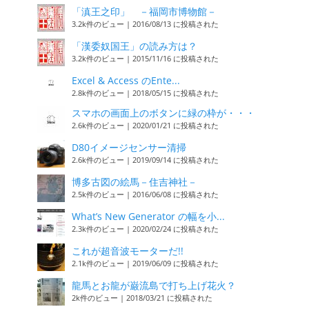
「滇王之印」 －福岡市博物館－
3.2k件のビュー
|
2016/08/13 に投稿された
「漢委奴国王」の読み方は？
3.2k件のビュー
|
2015/11/16 に投稿された
Excel & Access のEnte...
2.8k件のビュー
|
2018/05/15 に投稿された
スマホの画面上のボタンに緑の枠が・・・
2.6k件のビュー
|
2020/01/21 に投稿された
D80イメージセンサー清掃
2.6k件のビュー
|
2019/09/14 に投稿された
博多古図の絵馬－住吉神社－
2.5k件のビュー
|
2016/06/08 に投稿された
What’s New Generator の幅を小...
2.3k件のビュー
|
2020/02/24 に投稿された
これが超音波モーターだ!!
2.1k件のビュー
|
2019/06/09 に投稿された
龍馬とお龍が巌流島で打ち上げ花火？
2k件のビュー
|
2018/03/21 に投稿された