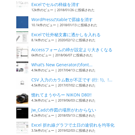
Excelでセルの枠線を消す
12k件のビュー
|
2018/01/26 に投稿された
WordPressのtableで罫線を消す
10.1k件のビュー
|
2018/01/13 に投稿された
Excelで社外秘文書に透かしを入れる
8.1k件のビュー
|
2020/02/12 に投稿された
Accessフォームの枠が設定より大きくなる
6k件のビュー
|
2018/06/07 に投稿された
What’s New Generatorのfont...
4.9k件のビュー
|
2017/04/13 に投稿された
CSV 入力のカラム数が不正です (行: 1)。!...
4.5k件のビュー
|
2017/07/02 に投稿された
惚れてまうやろー NIKON D80!!
4.3k件のビュー
|
2019/06/03 に投稿された
Jw_Cadの作図の場所がわからない
4.2k件のビュー
|
2018/05/13 に投稿された
Excel 折れ線グラフで土日の途切れを均等化
3.5k件のビュー
|
2019/02/03 に投稿された