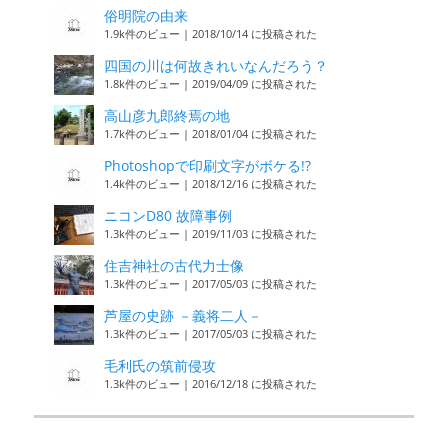
俗明院の由来
1.9k件のビュー
|
2018/10/14 に投稿された
四国の川は何故きれいなんだろう？
1.8k件のビュー
|
2019/04/09 に投稿された
高山彦九郎終焉の地
1.7k件のビュー
|
2018/01/04 に投稿された
Photoshopで印刷文字がボケる!?
1.4k件のビュー
|
2018/12/16 に投稿された
ニコンD80 故障事例
1.3k件のビュー
|
2019/11/03 に投稿された
住吉神社の古代力士像
1.3k件のビュー
|
2017/05/03 に投稿された
芦屋の史跡 －義将二人－
1.3k件のビュー
|
2017/05/03 に投稿された
毛利氏の筑前侵攻
1.3k件のビュー
|
2016/12/18 に投稿された