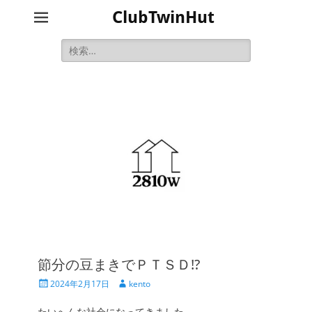
ClubTwinHut
検
索:
節分の豆まきでＰＴＳＤ!?
投
投
2024年2月17日
kento
稿
稿
日
者
たいへんな社会になってきました。