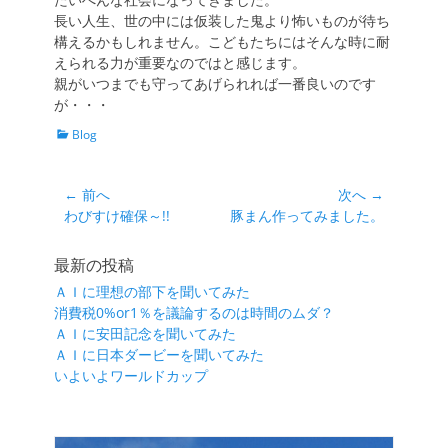
長い人生、世の中には仮装した鬼より怖いものが待ち
構えるかもしれません。こどもたちにはそんな時に耐
えられる力が重要なのではと感じます。
親がいつまでも守ってあげられれば一番良いのです
が・・・
カ
Blog
テ
ゴ
リ
投
← 前へ
次へ →
ー
前
次
わびすけ確保～!!
豚まん作ってみました。
稿
の
の
ナ
投
投
最新の投稿
ビ
稿:
稿:
ＡＩに理想の部下を聞いてみた
ゲ
消費税0%or1％を議論するのは時間のムダ？
ー
ＡＩに安田記念を聞いてみた
シ
ＡＩに日本ダービーを聞いてみた
いよいよワールドカップ
ョ
ン