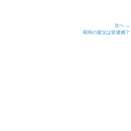
次へ →
次
昭和の親父は皆逮捕？
の
投
稿: