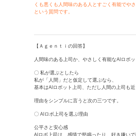
くも悪くも人間味のある人とすごく有能でやさ
という質問です。
【Ａｇｅｎｔｉの回答】
人間味のある上司か、やさしく有能なAIロボ
〇 私が選ぶとしたら
私が「人間」だと仮定して選ぶなら、
基本はAIロボット上司、ただし人間の上司も近
理由をシンプルに言うと次の三つです。
〇 AIロボ上司を選ぶ理由
公平さと安心感
AIロボ上司は、感情で怒鳴ったり、好き嫌い