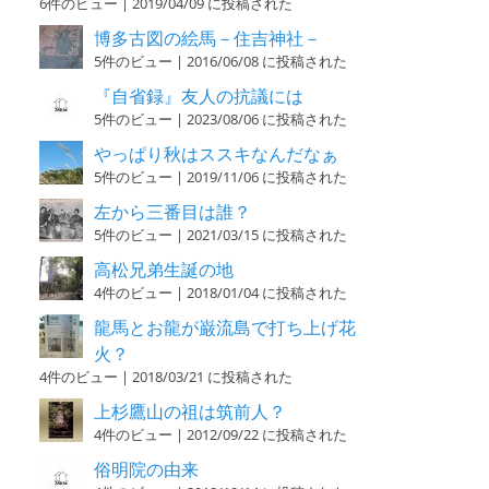
6件のビュー
|
2019/04/09 に投稿された
博多古図の絵馬－住吉神社－
5件のビュー
|
2016/06/08 に投稿された
『自省録』友人の抗議には
5件のビュー
|
2023/08/06 に投稿された
やっぱり秋はススキなんだなぁ
5件のビュー
|
2019/11/06 に投稿された
左から三番目は誰？
5件のビュー
|
2021/03/15 に投稿された
高松兄弟生誕の地
4件のビュー
|
2018/01/04 に投稿された
龍馬とお龍が巌流島で打ち上げ花
火？
4件のビュー
|
2018/03/21 に投稿された
上杉鷹山の祖は筑前人？
4件のビュー
|
2012/09/22 に投稿された
俗明院の由来