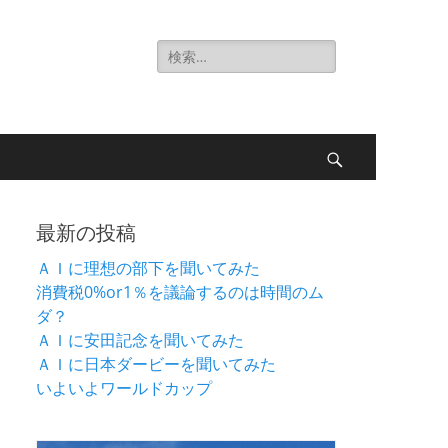
検
索:
検
索
最新の投稿
ＡＩに理想の部下を聞いてみた
消費税0%or1％を議論するのは時間のム
ダ？
ＡＩに安田記念を聞いてみた
ＡＩに日本ダービーを聞いてみた
いよいよワールドカップ