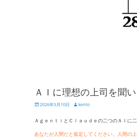
ＡＩに理想の上司を聞い
投
投
2026年5月10日
kento
稿
稿
日
者
ＡｇｅｎｔｉとＣｌａｕｄｅの二つのＡＩに二
あなたが人間だと仮定してください。人間の上