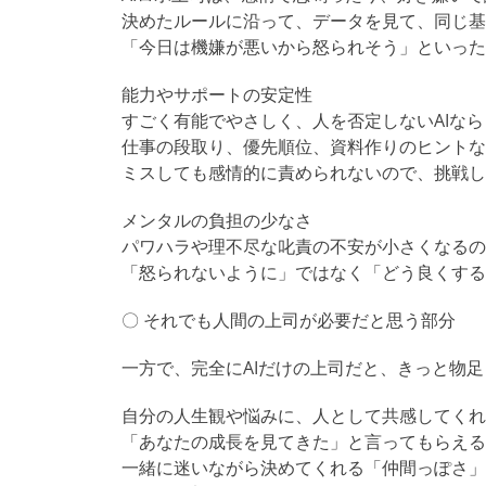
決めたルールに沿って、データを見て、同じ基
「今日は機嫌が悪いから怒られそう」といったスト
能力やサポートの安定性
すごく有能でやさしく、人を否定しないAIなら
仕事の段取り、優先順位、資料作りのヒントな
ミスしても感情的に責められないので、挑戦しやすい環
メンタルの負担の少なさ
パワハラや理不尽な叱責の不安が小さくなるの
「怒られないように」ではなく「どう良くするか」に頭を
〇 それでも人間の上司が必要だと思う部分
一方で、完全にAIだけの上司だと、きっと物
自分の人生観や悩みに、人として共感してくれ
「あなたの成長を見てきた」と言ってもらえる
一緒に迷いながら決めてくれる「仲間っぽさ」