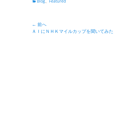
カ
Blog
、
Featured
テ
ゴ
リ
投
← 前へ
ー
前
ＡＩにＮＨＫマイルカップを聞いてみた
稿
の
ナ
投
稿:
ビ
ゲ
ー
シ
ョ
ン