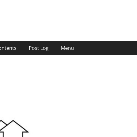
ontents
Post Log
Menu