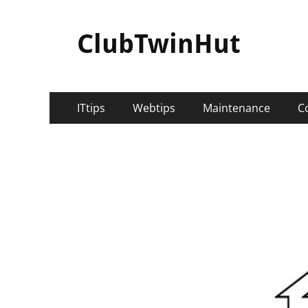
ClubTwinHut
メ
コ
ITtips
Webtips
Maintenance
C
ン
イ
テ
ン
ン
ツ
メ
へ
ニ
ス
キ
ュ
ッ
ー
プ